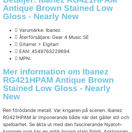
Antique Brown Stained Low
Gloss - Nearly New
Varumärke: Ibanez
Återförsäljare: Gear 4 Music SE
Gitarrer > Elgitarr
EAN: 4549763229694
MPN:
Mer information om Ibanez
RG421HPAM Antique Brown
Stained Low Gloss - Nearly
New
Ren förödande metall. Var krigaren på scenen. Ibanez
RG421HPAM är imponerande både när det gäller stil och
spelbarhet. Se äkta ut med den fascinerande Nyatoh-
kroppen som har en antik brown stain finish. Asktoppen