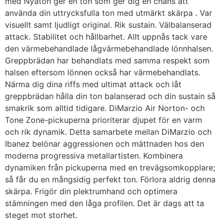
med Nyatoh ger en ton som ger dig en chans att
använda din uttrycksfulla ton med utmärkt skärpa . Var
visuellt samt ljudligt original. Rik sustain. Välbalanserad
attack. Stabilitet och hållbarhet. Allt uppnås tack vare
den värmebehandlade lågvärmebehandlade lönnhalsen.
Greppbrädan har behandlats med samma respekt som
halsen eftersom lönnen också har värmebehandlats.
Närma dig dina riffs med ultimat attack och låt
greppbrädan hålla din ton balanserad och din sustain så
smakrik som alltid tidigare. DiMarzio Air Norton- och
Tone Zone-pickuperna prioriterar djupet för en varm
och rik dynamik. Detta samarbete mellan DiMarzio och
Ibanez belönar aggressionen och mättnaden hos den
moderna progressiva metallartisten. Kombinera
dynamiken från pickuperna med en trevägsomkopplare;
så får du en mångsidig perfekt ton. Förlora aldrig denna
skärpa. Frigör din plektrumhand och optimera
stämningen med den låga profilen. Det är dags att ta
steget mot storhet.