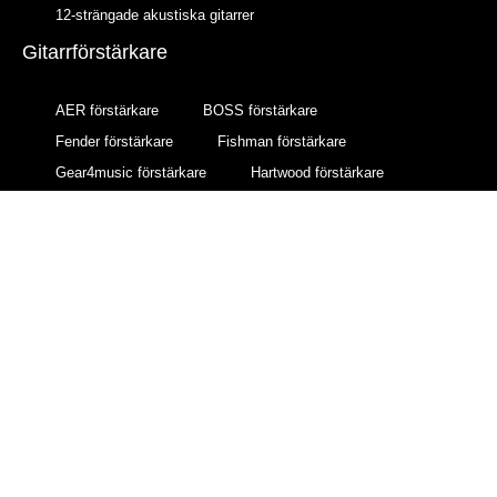
12-strängade akustiska gitarrer
Gitarrförstärkare
AER förstärkare
BOSS förstärkare
Fender förstärkare
Fishman förstärkare
Gear4music förstärkare
Hartwood förstärkare
Marshall förstärkare
Subzero förstärkare
Yamaha förstärkare
© All rights reserved
Sidan drivs av FouTho AB. För kontakt maila oss gärna på
info(at)auroraconsulting.se
Made with ❤ by Aurora