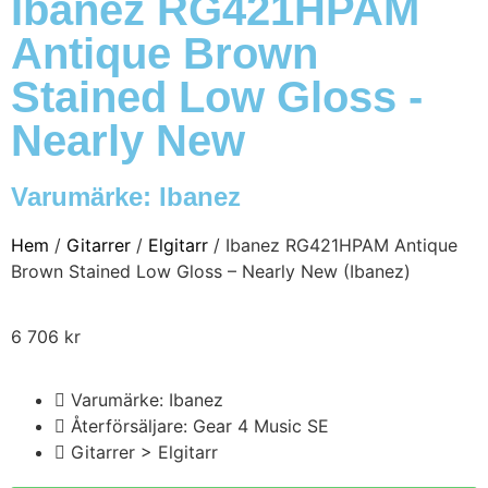
Ibanez RG421HPAM
Antique Brown
Stained Low Gloss -
Nearly New
Varumärke:
Ibanez
Hem
/
Gitarrer
/
Elgitarr
/ Ibanez RG421HPAM Antique
Brown Stained Low Gloss – Nearly New (Ibanez)
6 706
kr
Varumärke: Ibanez
Återförsäljare: Gear 4 Music SE
Gitarrer > Elgitarr