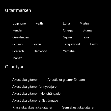
Gitarrmärken
Epiphone
Faith
Luna
Martin
Fender
Ortega
Sigma
Gear4music
Squier
Taka
Gibson
Godin
Tanglewood
Taylor
Gretsch
Hartwood
Yamaha
Ibanez
Gitarrtyper
Akustiska gitarrer
Akustiska gitarrer för barn
Akustiska gitarrer för nybörjare
Akustiska gitarrer nylonsträngade
Akustiska gitarrer stålsträngade
Klassiska akustiska gitarrer
Semiakustiska gitarrer