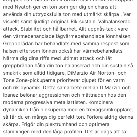
med Nyatoh ger en ton som ger dig en chans att
använda din uttrycksfulla ton med utmärkt skärpa . Var
visuellt samt ljudligt original. Rik sustain. Välbalanserad
attack. Stabilitet och hållbarhet. Allt uppnås tack vare
den värmebehandlade lågvärmebehandlade lönnhalsen.
Greppbrädan har behandlats med samma respekt som
halsen eftersom lönnen också har värmebehandlats.
Närma dig dina riffs med ultimat attack och låt
greppbrädan hålla din ton balanserad och din sustain så
smakrik som alltid tidigare. DiMarzio Air Norton- och
Tone Zone-pickuperna prioriterar djupet för en varm
och rik dynamik. Detta samarbete mellan DiMarzio och
Ibanez belönar aggressionen och mättnaden hos den
moderna progressiva metallartisten. Kombinera
dynamiken från pickuperna med en trevägsomkopplare;
så får du en mångsidig perfekt ton. Förlora aldrig denna
skärpa. Frigör din plektrumhand och optimera
stämningen med den låga profilen. Det är dags att ta