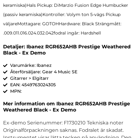
keramiska)Hals Pickup: DiMarzio Fusion Edge Humbucker
(passiv keramiska)Kontroller: Volym ton 5-vägs Pickup
väljareMottagare: GOTOHHardware: Black Strängmått:
.009.011.016.024.032.042fodral ingår: Hardshell
Detaljer: Ibanez RGR652AHB Prestige Weathered
Black - Ex Demo
Varumärke: Ibanez
Återförsäljare: Gear 4 Music SE
Gitarrer > Elgitarr
EAN: 4549763024305
MPN:
Mer information om Ibanez RGR652AHB Prestige
Weathered Black - Ex Demo
Ex-demo Serienummer: F1730210 Tekniska noter
Originalförpackningen saknas. Fodralet är skadat.
Instrumentet visar lätta tecken på användning. Den