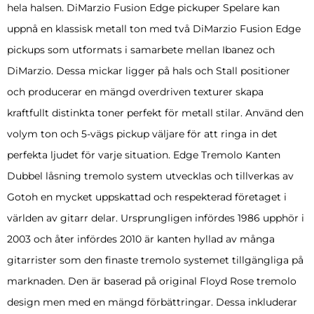
hela halsen. DiMarzio Fusion Edge pickuper Spelare kan
uppnå en klassisk metall ton med två DiMarzio Fusion Edge
pickups som utformats i samarbete mellan Ibanez och
DiMarzio. Dessa mickar ligger på hals och Stall positioner
och producerar en mängd overdriven texturer skapa
kraftfullt distinkta toner perfekt för metall stilar. Använd den
volym ton och 5-vägs pickup väljare för att ringa in det
perfekta ljudet för varje situation. Edge Tremolo Kanten
Dubbel låsning tremolo system utvecklas och tillverkas av
Gotoh en mycket uppskattad och respekterad företaget i
världen av gitarr delar. Ursprungligen infördes 1986 upphör i
2003 och åter infördes 2010 är kanten hyllad av många
gitarrister som den finaste tremolo systemet tillgängliga på
marknaden. Den är baserad på original Floyd Rose tremolo
design men med en mängd förbättringar. Dessa inkluderar