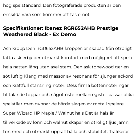
hög spelstandard. Den fotograferade produkten är den
enskilda vara som kommer att tas emot.
Specifikationer: Ibanez RGR652AHB Prestige
Weathered Black - Ex Demo
Ash kropp Den RGR652AHB kroppen är skapad från otroligt
lätta ask erbjuder utmärkt komfort med möjlighet att spela
hela natten lång utan axel stam. Den ask tonewood ger en
söt luftig Klang med massor av resonans för sjunger ackord
och kraftfull stansning noter. Dess firma bottennoteringar
tilltalande toppar och något öste mellanregister passar olika
spelstilar men gynnar de hårda slagen av metall spelare.
Super Wizard HP Maple / Walnut hals Det är hals är
tillverkade av lönn och walnut skapar en otroligt ljus jämn
ton med och utmärkt upprätthålla och stabilitet. Trafikerar