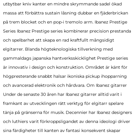
utbytbar kniv kanter en mindre skrymmande sadel ökad
massa att förbättra sustain låsning dubbar en fjäderbrickan
på trem blocket och en pop-i tremolo arm. Ibanez Prestige
Series Ibanez Prestige series kombinerar precision prestanda
och spelbarhet att skapa en rad kraftfullt mångsidigt
elgitarrer. Blanda högteknologiska tillverkning med
gammaldags japanska hantverksskicklighet Prestige series
är innovativ i design och konstruktion. Området är känt för
högpresterande snabbt halsar ikoniska pickup ihopparning
och avancerad elektronik och hårdvara. Om Ibanez gitarrer
Under de senaste 30 åren har Ibanez gitarrer alltid varit i
framkant av utvecklingen rätt verktyg för elgitarr spelare
tänja på gränserna för musik. Decennier har Ibanez designers
och luthiers varit förkroppsligandet av denna ideologi driver
sina färdigheter till kanten av fantasi konsekvent skapar