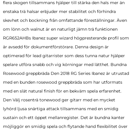
flera skogen tillsammans hjälper till stärka den hals mer än
enstaka trä halsar erbjuder mer stabilitet och förhindra
skevhet och bockning från omfattande föreställningar. Även
om lönn och walnut är en naturligt jämn trä funktionen
RGR652AHBs Ibanez super wizard högpresterande profil som
är avsedd för dokumentförstörare. Denna design är
optimerad för lead gitarrister som dess tunna natur hjälper
spelare utföra snabb och vig körningar med lätthet. Bundna
Rosewood greppbräda Den 2018 RG Series Ibanez är utrustad
med en bunden rosewood greppbräda som har utformats
med en slät natural finish för en bekväm spela erfarenhet.
Den Välj rosenträ tonewood ger gitarr med en mycket
lyhörd ljusa snärtiga attack tillsammans med en smidig
sustain och ett öppet mellanregister. Det är bundna kanter
möjliggör en smidig spela och flytande hand flexibilitet över