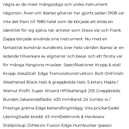
några av de mest mångsidiga och unika instrument
någonsin. Även om Ibanez gitarrer har gjorts sedan 1908 var
inte det fram till 1980-talet som de började att bilda en
identitet för sig själva när artister som Steve Vai och Frank
Zappa började använda sina instrument. Nu med en
fantastisk konstnär kundkrets över hela världen Ibanez är en
ledande tillverkare av elgitarrer och basar och ett första val
för många hängivna musiker. Specifikationer Kropp & stall
Kropp: AskaStall: Edge TremoloKonstruktion: Bolt-OnFinish:
Weathered Black Hals & greppbräda Hals: 5-bitars Maple /
Walnut Profil: Super Wizard HPSkallängd: 255 Greppbräda:
Bunden JakarandaRadie: 430 mmBand: 24 Jumbo w /
Prestige gräma Edge behandlingInlägg: Vita prickarSadel:
LåsningSadel bredd: 43 mmElektronik & Hardware
Stallpickup: DiMarzio Fusion Edge Humbucker (passiv