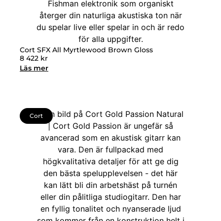
Cort SFX All Myrtlewood Brown Gloss
8 422
kr
Läs mer
Cort