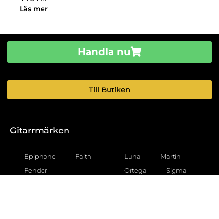
Läs mer
Handla nu
Till Butiken
Gitarrmärken
Epiphone
Faith
Luna
Martin
Fender
Ortega
Sigma
Gear4music
Squier
Taka
Gibson
Godin
Tanglewood
Gretsch
Taylor
Yamaha