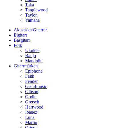
Taka
Tanglewood
Taylor
Yamaha
Akustiska Gitarrer
Elgitarr
Basgitarr
Folk
Ukulele
Banjo
Mandolin
Gitarrmärken
Epiphone
Faith
Fender
Gear4music
Gibson
Godin
Gretsch
Hartwood
Ibanez
Luna
Martin
Ortega