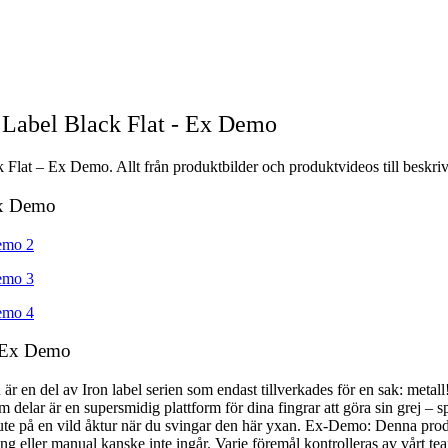
Label Black Flat - Ex Demo
lat – Ex Demo. Allt från produktbilder och produktvideos till beskriv
Ex Demo
- Ex Demo
n är en del av Iron label serien som endast tillverkades för en sak: m
m delar är en supersmidig plattform för dina fingrar att göra sin grej 
r ute på en vild åktur när du svingar den här yxan. Ex-Demo: Denna pro
g eller manual kanske inte ingår. Varje föremål kontrolleras av vårt tea