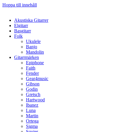
Hoppa till innehåll
Akustiska Gitarrer
Elgitarr
Basgitarr
Folk
Ukulele
Banjo
Mandolin
Gitarrmärken
Epiphone
Faith
Fender
Gear4music
Gibson
Godin
Gretsch
Hartwood
Ibanez
Luna
Martin
Ortega
Sigma
Squier