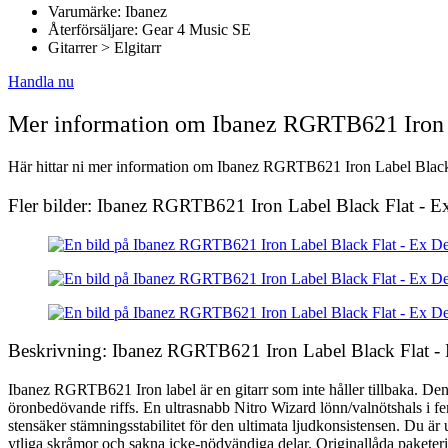
Varumärke: Ibanez
Återförsäljare: Gear 4 Music SE
Gitarrer > Elgitarr
Handla nu
Mer information om Ibanez RGRTB621 Iron 
Här hittar ni mer information om Ibanez RGRTB621 Iron Label Black F
Fler bilder: Ibanez RGRTB621 Iron Label Black Flat - 
Beskrivning: Ibanez RGRTB621 Iron Label Black Flat 
Ibanez RGRTB621 Iron label är en gitarr som inte håller tillbaka. De
öronbedövande riffs. En ultrasnabb Nitro Wizard lönn/valnötshals i fe
stensäker stämningsstabilitet för den ultimata ljudkonsistensen. Du ä
ytliga skråmor och sakna icke-nödvändiga delar. Originallåda paketerin