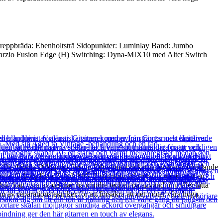
eppbräda: Ebenholtsträ Sidopunkter: Luminlay Band: Jumbo
marzio Fusion Edge (H) Switching: Dyna-MIX10 med Alter Switch
etall! De dubbla DiMarzio Fusion Edge humbuckerna levererar förödande
– spela. Och de låsta Gotoh MG-T stämningsskruvarna garanterar en
dukt kan vara ex-display ha mindre tecken på användning eller lätta
m av reparationstekniker för att försäkra att det möter våra höga