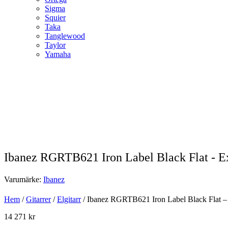
Sigma
Squier
Taka
Tanglewood
Taylor
Yamaha
Ibanez RGRTB621 Iron Label Black Flat - 
Varumärke:
Ibanez
Hem
/
Gitarrer
/
Elgitarr
/ Ibanez RGRTB621 Iron Label Black Flat –
14 271
kr