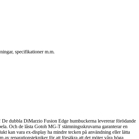
ningar, specifikationer m.m.
etall! De dubbla DiMarzio Fusion Edge humbuckerna levererar förödande
– spela. Och de låsta Gotoh MG-T stämningsskruvarna garanterar en
dukt kan vara ex-display ha mindre tecken på användning eller lätta
m av reparationstekniker för att försäkra att det möter våra höga