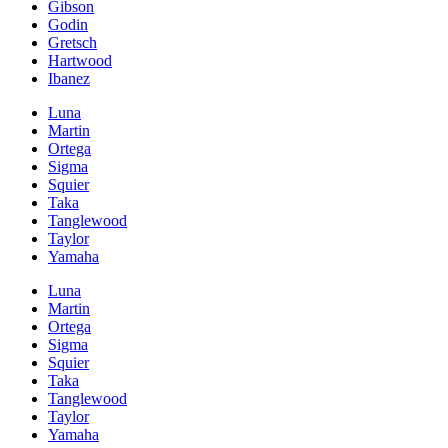
Gibson
Godin
Gretsch
Hartwood
Ibanez
Luna
Martin
Ortega
Sigma
Squier
Taka
Tanglewood
Taylor
Yamaha
Luna
Martin
Ortega
Sigma
Squier
Taka
Tanglewood
Taylor
Yamaha