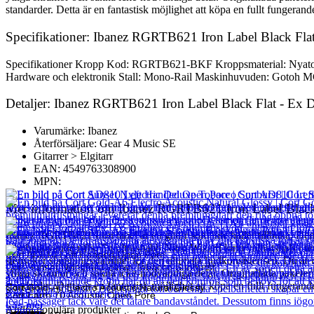
standarder. Detta är en fantastisk möjlighet att köpa en fullt fungerande 
Specifikationer: Ibanez RGRTB621 Iron Label Black Fl
Specifikationer Kropp Kod: RGRTB621-BKF Kroppsmaterial: Nyatoh 
Hardware och elektronik Stall: Mono-Rail Maskinhuvuden: Gotoh MG
Detaljer: Ibanez RGRTB621 Iron Label Black Flat - Ex
Varumärke: Ibanez
Återförsäljare: Gear 4 Music SE
Gitarrer > Elgitarr
EAN: 4549763308900
MPN:
Mer information om Ibanez RGRTB621 Iron Label Black
Ibanez RGRTB621 Iron label är en gitarr som inte håller tillbaka. De
öronbedövande riffs. En ultrasnabb Nitro Wizard lönn/valnötshals i fe
Cort AD810 Left Handed Open Pore
stensäker stämningsstabilitet för den ultimata ljudkonsistensen. Du ä
Cort Sunset Nylectric Deluxe Tobacco Sunburst
ytliga skråmor och sakna icke-nödvändiga delar. Originallåda paketerin
2 417
kr
standarder. Detta är en fantastisk möjlighet att köpa en fullt fungerande 
Cort Gold-A6 Electro Acoustic Natural Glossy
8 565
kr
Cort Earth 70 Acoustic Open Pore
Läs mer
Andra populära produkter
9 280
kr