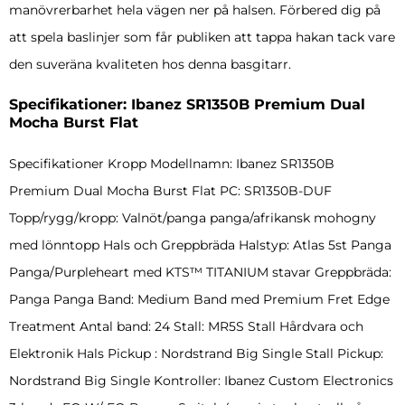
manövrerbarhet hela vägen ner på halsen. Förbered dig på
att spela baslinjer som får publiken att tappa hakan tack vare
den suveräna kvaliteten hos denna basgitarr.
Specifikationer: Ibanez SR1350B Premium Dual
Mocha Burst Flat
Specifikationer Kropp Modellnamn: Ibanez SR1350B
Premium Dual Mocha Burst Flat PC: SR1350B-DUF
Topp/rygg/kropp: Valnöt/panga panga/afrikansk mohogny
med lönntopp Hals och Greppbräda Halstyp: Atlas 5st Panga
Panga/Purpleheart med KTS™ TITANIUM stavar Greppbräda:
Panga Panga Band: Medium Band med Premium Fret Edge
Treatment Antal band: 24 Stall: MR5S Stall Hårdvara och
Elektronik Hals Pickup : Nordstrand Big Single Stall Pickup:
Nordstrand Big Single Kontroller: Ibanez Custom Electronics