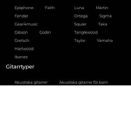
Epiphone
Faith
Luna
Martin
Fender
Ortega
Sigma
Gear4music
Squier
Taka
Gibson
Godin
Tanglewood
Gretsch
Taylor
Yamaha
Hartwood
Ibanez
Gitarrtyper
Akustiska gitarrer
Akustiska gitarrer för barn
Akustiska gitarrer för nybörjare
Akustiska gitarrer nylonsträngade
Akustiska gitarrer stålsträngade
Klassiska akustiska gitarrer
Semiakustiska gitarrer