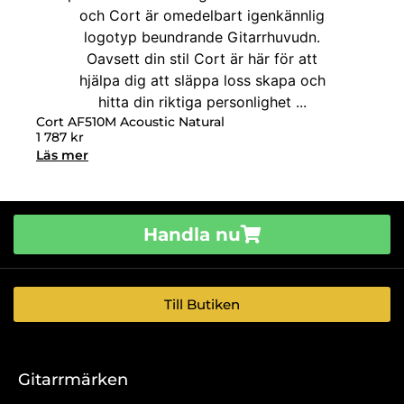
Cort AF510M Acoustic Natural
1 787
kr
Läs mer
Handla nu
Till Butiken
Gitarrmärken