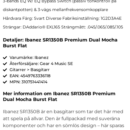
3-bands EQ W/ EQ Bypass Switch (passiv tonkontroll på
diskantpotten) & 3-vägs mellanfrekvensomkopplare
Hårdvara Färg: Svart Diverse Fabriksinställning: 1G2D3A4E
Strängar: DAddario® EXL165 Strängmått: .045/.065/.085/.105
Detaljer: Ibanez SR1350B Premium Dual Mocha
Burst Flat
Varumärke: Ibanez
Återförsäljare: Gear 4 Music SE
Gitarrer > Basgitarr
EAN: 4549763336118
MPN: 310751441414
Mer information om Ibanez SR1350B Premium
Dual Mocha Burst Flat
Ibanez SR1350B är en basgitarr som tar det här med
att spela på allvar. Den är fullpackad med suveräna
komponenter och har en sömlös design – här sparas