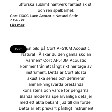
Cort L100C Luce Acoustic Natural Satin
2 846
kr
Läs mer
Cort