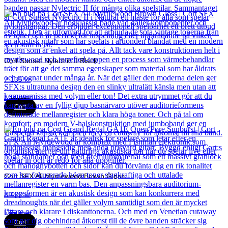
Cort Sunset Nylectric II Black
7 135
kr
Läs mer
Cort
Cort SFX All Myrtlewood Brown Gloss
8 422
kr
Läs mer
Cort