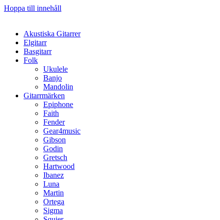
Hoppa till innehåll
Akustiska Gitarrer
Elgitarr
Basgitarr
Folk
Ukulele
Banjo
Mandolin
Gitarrmärken
Epiphone
Faith
Fender
Gear4music
Gibson
Godin
Gretsch
Hartwood
Ibanez
Luna
Martin
Ortega
Sigma
Squier