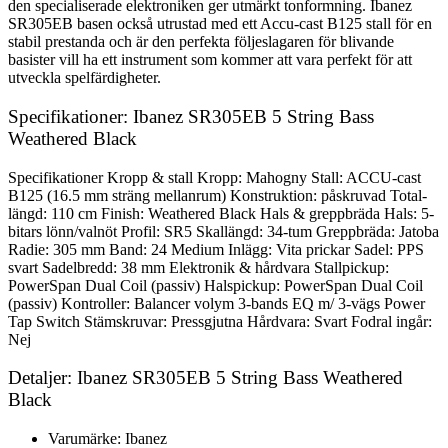
den specialiserade elektroniken ger utmärkt tonformning. Ibanez
SR305EB basen också utrustad med ett Accu-cast B125 stall för en
stabil prestanda och är den perfekta följeslagaren för blivande
basister vill ha ett instrument som kommer att vara perfekt för att
utveckla spelfärdigheter.
Specifikationer: Ibanez SR305EB 5 String Bass
Weathered Black
Specifikationer Kropp & stall Kropp: Mahogny Stall: ACCU-cast
B125 (16.5 mm sträng mellanrum) Konstruktion: påskruvad Total-
längd: 110 cm Finish: Weathered Black Hals & greppbräda Hals: 5-
bitars lönn/valnöt Profil: SR5 Skallängd: 34-tum Greppbräda: Jatoba
Radie: 305 mm Band: 24 Medium Inlägg: Vita prickar Sadel: PPS
svart Sadelbredd: 38 mm Elektronik & hårdvara Stallpickup:
PowerSpan Dual Coil (passiv) Halspickup: PowerSpan Dual Coil
(passiv) Kontroller: Balancer volym 3-bands EQ m/ 3-vägs Power
Tap Switch Stämskruvar: Pressgjutna Hårdvara: Svart Fodral ingår:
Nej
Detaljer: Ibanez SR305EB 5 String Bass Weathered
Black
Varumärke: Ibanez