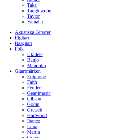
Taka
Tanglewood
Taylor
Yamaha
Akustiska Gitarrer
Elgitarr
Basgitarr
Folk
Ukulele
Banjo
Mandolin
Gitarrmärken
Epiphone
Faith
Fender
Gear4music
Gibson
Godin
Gretsch
Hartwood
Ibanez
Luna
Martin
Ortega