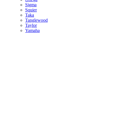
Sigma
Squier
Taka
Tanglewood
Taylor
Yamaha