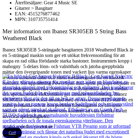
Återförsäljare: Gear 4 Music SE
Gitarrer > Basgitarr
EAN: 4515276877462
MPN: 310735751414
Mer information om Ibanez SR305EB 5 String Bass
Weathered Black
Ibanez SR305EB 5-strängade basgitarren 2018 Weathered Black är
en 5-strängad maskin som ger ett utökat frekvensomfång för att
skapa en rad olika förödande starka bastoner. Instrumentets kropp i
mahogny 5-delars lönn- och valnöthals och jatoba-greppbräda
mättar den övergripande tonen med vackert ljus varma egenskaper
leverera utmärkta dalar och starkt mellanregister för en klassisk
basduns. Sin uppsättning PowerSpan dual-spole pickups erbjuder en
jämn strängrespons rika övertoner och dynamiska uttryck medan
den specialiserade elektroniken ger utmärkt tonformning. Ibanez
SR305EB basen också utrustad med ett Accu-cast B125 stall för en
stabil prestanda och är den perfekta följeslagaren för blivande
basister vill ha ett instrument som kommer att vara perfekt för att
utveckla spelfärdigheter.
Andra populära produkter
Cort