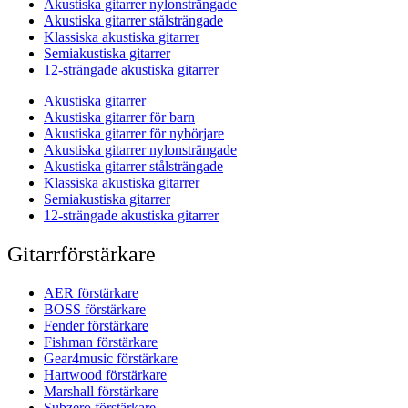
Akustiska gitarrer nylonsträngade
Akustiska gitarrer stålsträngade
Klassiska akustiska gitarrer
Semiakustiska gitarrer
12-strängade akustiska gitarrer
Akustiska gitarrer
Akustiska gitarrer för barn
Akustiska gitarrer för nybörjare
Akustiska gitarrer nylonsträngade
Akustiska gitarrer stålsträngade
Klassiska akustiska gitarrer
Semiakustiska gitarrer
12-strängade akustiska gitarrer
Gitarrförstärkare
AER förstärkare
BOSS förstärkare
Fender förstärkare
Fishman förstärkare
Gear4music förstärkare
Hartwood förstärkare
Marshall förstärkare
Subzero förstärkare