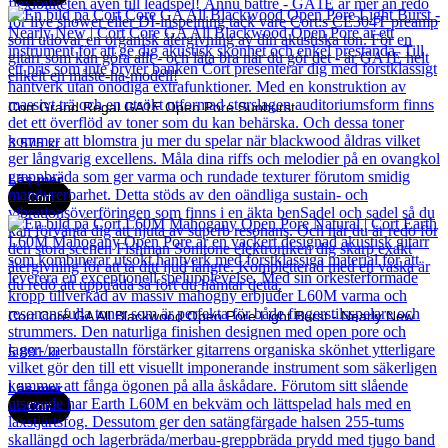
Cort Grand Regal GA1E Open Pore Sunburst
3 575
kr
Läs mer
Cort
Cort Core GA All Blackwood Open Pore Light Burst - Nearly New
5 891
kr
Läs mer
Cort