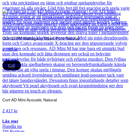
Cort L60M Mahogany Open Pore Natural
2 188
kr
Läs mer
Cort
Cort AD Mini Acoustic Natural
2 417
kr
Läs mer
Handla nu
Till Butiken