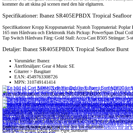
kommer du att skina på scenen med den här elgitarren.
Specifikationer: Ibanez SR405EPBDX Tropical Seafloor 
Specifikationer Kropp Kroppsmaterial: Nyatoh Toppmaterial: Poplar 
165 mm Hårdvara och Elektronik Hals Pickup: PowerSpan Dual Coil 
Tap Switch Hårdvara Färg: Gold Stall: Accu-Cast B505 Strängar: 5-
Detaljer: Ibanez SR405EPBDX Tropical Seafloor Burst
Varumärke: Ibanez
Återförsäljare: Gear 4 Music SE
Gitarrer > Basgitarr
EAN: 4549763308726
MPN: 310749141414
Mer information om Ibanez SR405EPBDX Tropical Seafl
Ibanez SR400EPBDX är ett väl avrundat intuitivt och bekvämt mästerv
rundad ton tillsammans med kristallklara klockspel och fantastisk proj
Cort AD810 Left Handed Open Pore
PowerSpan-pickuperna med dubbla spolar ger också biffiga basnoter sam
Cort Sunset Nylectric Deluxe Tobacco Sunburst
kontroll över din gitarr samtidigt som det är en sällsynt och banbryta
2 417
kr
kommer du att skina på scenen med den här elgitarren.
Cort Sunset Nylectric II Natural
8 565
kr
Cort Grand Regal GA1E Open Pore Sunburst