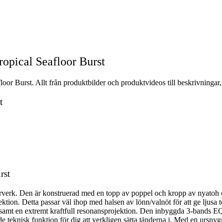
pical Seafloor Burst
 Burst. Allt från produktbilder och produktvideos till beskrivningar,
t
rst
erk. Den är konstruerad med en topp av poppel och kropp av nyatoh och
ektion. Detta passar väl ihop med halsen av lönn/valnöt för att ge ljus
t en extremt kraftfull resonansprojektion. Den inbyggda 3-bands EQ:n ä
nde teknisk funktion för dig att verkligen sätta tänderna i. Med en ursn