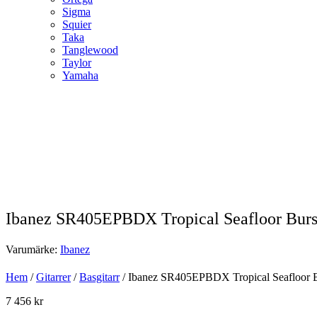
Sigma
Squier
Taka
Tanglewood
Taylor
Yamaha
Ibanez SR405EPBDX Tropical Seafloor Burs
Varumärke:
Ibanez
Hem
/
Gitarrer
/
Basgitarr
/ Ibanez SR405EPBDX Tropical Seafloor B
7 456
kr