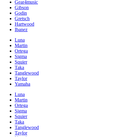
Gear4music
Gibson
Godin
Gretsch
Hartwood
Ibanez
Luna
Martin
Ortega
Sigma
Squier
Taka
Tanglewood
Taylor
Yamaha
Luna
Martin
Ortega
Sigma
Squier
Taka
Tanglewood
Taylor