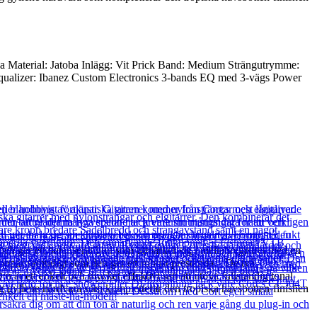
a Material: Jatoba Inlägg: Vit Prick Band: Medium Strängutrymme:
qualizer: Ibanez Custom Electronics 3-bands EQ med 3-vägs Power
 ger ett balanserat ljud som utmärker sig i mellanregistret med en
a toppar samtidigt som den ger en robust prestanda. De två
r ett enkelt och mycket effektivt sätt att utöva fullständig tonal
ygg gyllene hårdvara som kompletterar den tropiska havsbotten-finishen