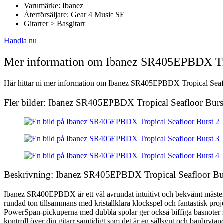
Varumärke: Ibanez
Återförsäljare: Gear 4 Music SE
Gitarrer > Basgitarr
Handla nu
Mer information om Ibanez SR405EPBDX Tro
Här hittar ni mer information om Ibanez SR405EPBDX Tropical Seafloor
Fler bilder: Ibanez SR405EPBDX Tropical Seafloor Burs
Beskrivning: Ibanez SR405EPBDX Tropical Seafloor Bu
Ibanez SR400EPBDX är ett väl avrundat intuitivt och bekvämt mästerv
rundad ton tillsammans med kristallklara klockspel och fantastisk proj
PowerSpan-pickuperna med dubbla spolar ger också biffiga basnoter sam
kontroll över din gitarr samtidigt som det är en sällsynt och banbryta