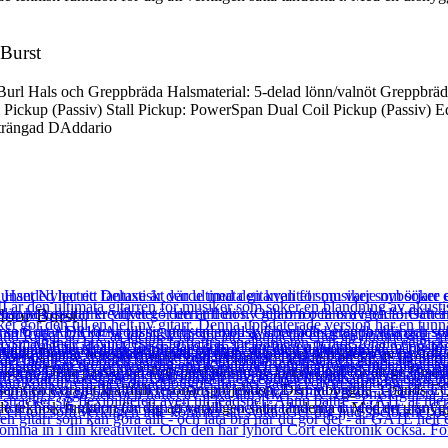
Burst
Burl Hals och Greppbräda Halsmaterial: 5-delad lönn/valnöt Greppbräd
Pickup (Passiv) Stall Pickup: PowerSpan Dual Coil Pickup (Passiv) E
strängad DAddario
oor Burst
erk. Den är konstruerad med en topp av poppel och kropp av nyatoh och
ektion. Detta passar väl ihop med halsen av lönn/valnöt för att ge ljus
t en extremt kraftfull resonansprojektion. Den inbyggda 3-bands EQ:n ä
nde teknisk funktion för dig att verkligen sätta tänderna i. Med en ursn