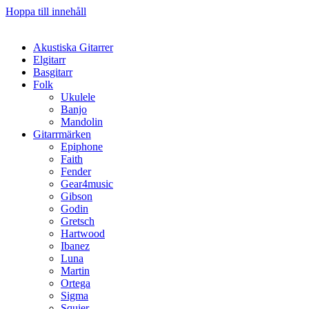
Hoppa till innehåll
Akustiska Gitarrer
Elgitarr
Basgitarr
Folk
Ukulele
Banjo
Mandolin
Gitarrmärken
Epiphone
Faith
Fender
Gear4music
Gibson
Godin
Gretsch
Hartwood
Ibanez
Luna
Martin
Ortega
Sigma
Squier