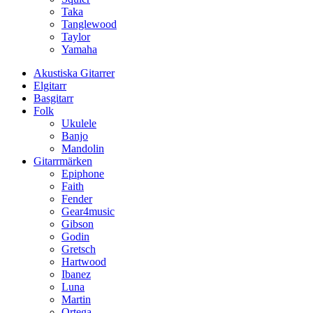
Taka
Tanglewood
Taylor
Yamaha
Akustiska Gitarrer
Elgitarr
Basgitarr
Folk
Ukulele
Banjo
Mandolin
Gitarrmärken
Epiphone
Faith
Fender
Gear4music
Gibson
Godin
Gretsch
Hartwood
Ibanez
Luna
Martin
Ortega