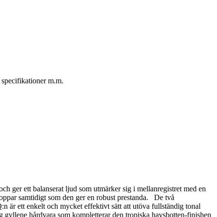
 specifikationer m.m.
 ger ett balanserat ljud som utmärker sig i mellanregistret med en
a toppar samtidigt som den ger en robust prestanda. De två
r ett enkelt och mycket effektivt sätt att utöva fullständig tonal
ygg gyllene hårdvara som kompletterar den tropiska havsbotten-finishen