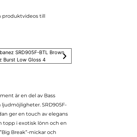
 produktvideos till
ment är en del av Bass
ya ljudmöjligheter. SRD905F-
ädan ger en touch av elegans
n topp i exotisk lönn och en
 ”Big Break”-mickar och