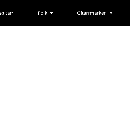
sgitarr
Folk
Gitarrmärken