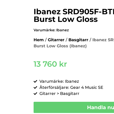
Ibanez SRD905F-BT
Burst Low Gloss
Varumärke:
Ibanez
Hem
/
Gitarrer
/
Basgitarr
/ Ibanez S
Burst Low Gloss (Ibanez)
13 760
kr
Varumärke: Ibanez
Återförsäljare: Gear 4 Music SE
Gitarrer > Basgitarr
Handla n