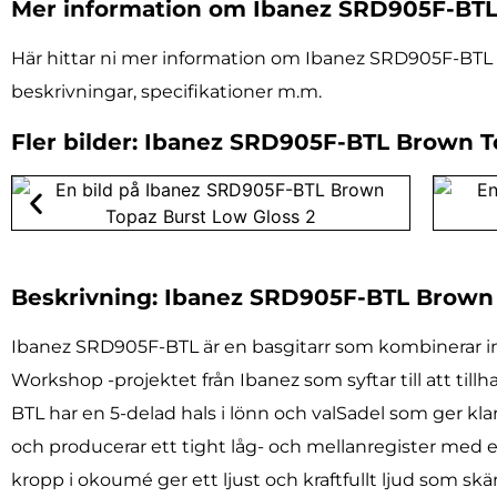
Mer information om Ibanez SRD905F-BTL
Här hittar ni mer information om Ibanez SRD905F-BTL B
beskrivningar, specifikationer m.m.
Fler bilder: Ibanez SRD905F-BTL Brown T
Beskrivning: Ibanez SRD905F-BTL Brown 
Ibanez SRD905F-BTL är en basgitarr som kombinerar in
Workshop -projektet från Ibanez som syftar till att ti
BTL har en 5-delad hals i lönn och valSadel som ger k
och producerar ett tight låg- och mellanregister med e
kropp i okoumé ger ett ljust och kraftfullt ljud som s