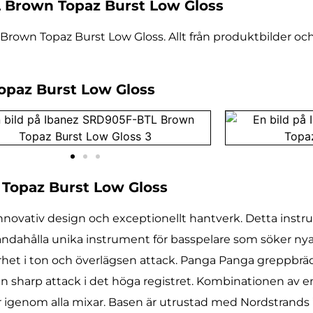
 Brown Topaz Burst Low Gloss
rown Topaz Burst Low Gloss. Allt från produktbilder och
opaz Burst Low Gloss
Topaz Burst Low Gloss
novativ design och exceptionellt hantverk. Detta instru
llhandahålla unika instrument för basspelare som söker n
larhet i ton och överlägsen attack. Panga Panga greppbr
n sharp attack i det höga registret. Kombinationen av e
kär igenom alla mixar. Basen är utrustad med Nordstrands