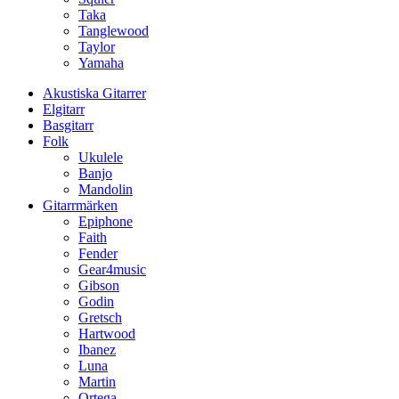
Taka
Tanglewood
Taylor
Yamaha
Akustiska Gitarrer
Elgitarr
Basgitarr
Folk
Ukulele
Banjo
Mandolin
Gitarrmärken
Epiphone
Faith
Fender
Gear4music
Gibson
Godin
Gretsch
Hartwood
Ibanez
Luna
Martin
Ortega