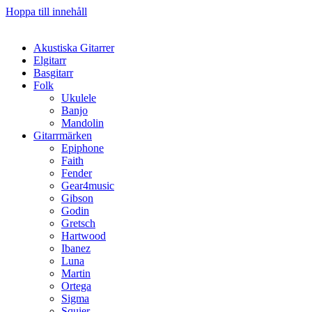
Hoppa till innehåll
Akustiska Gitarrer
Elgitarr
Basgitarr
Folk
Ukulele
Banjo
Mandolin
Gitarrmärken
Epiphone
Faith
Fender
Gear4music
Gibson
Godin
Gretsch
Hartwood
Ibanez
Luna
Martin
Ortega
Sigma
Squier