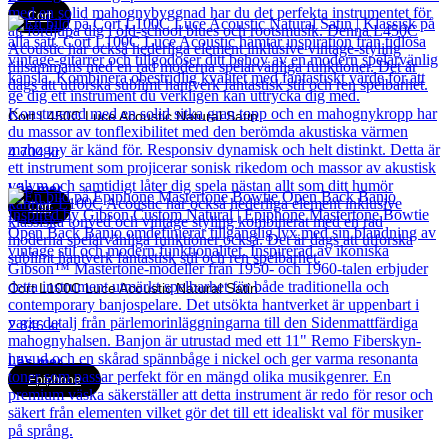
Cort
Cort L450C Luce Acoustic Natural Satin
4 704
kr
Läs mer
Cort
Cort L100C Luce Acoustic Natural Satin
2 846
kr
Läs mer
Epiphone