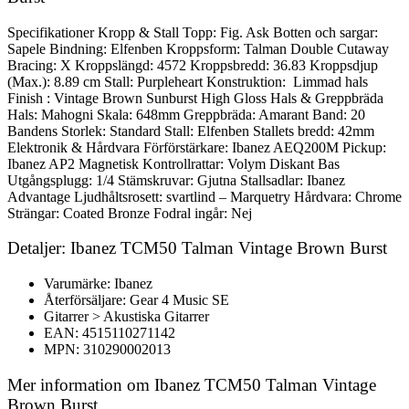
Specifikationer Kropp & Stall Topp: Fig. Ask Botten och sargar:
Sapele Bindning: Elfenben Kroppsform: Talman Double Cutaway
Bracing: X Kroppslängd: 4572 Kroppsbredd: 36.83 Kroppsdjup
(Max.): 8.89 cm Stall: Purpleheart Konstruktion: Limmad hals
Finish : Vintage Brown Sunburst High Gloss Hals & Greppbräda
Hals: Mahogni Skala: 648mm Greppbräda: Amarant Band: 20
Bandens Storlek: Standard Stall: Elfenben Stallets bredd: 42mm
Elektronik & Hårdvara Förförstärkare: Ibanez AEQ200M Pickup:
Ibanez AP2 Magnetisk Kontrollrattar: Volym Diskant Bas
Utgångsplugg: 1/4 Stämskruvar: Gjutna Stallsadlar: Ibanez
Advantage Ljudhåltsrosett: svartlind – Marquetry Hårdvara: Chrome
Strängar: Coated Bronze Fodral ingår: Nej
Detaljer: Ibanez TCM50 Talman Vintage Brown Burst
Varumärke: Ibanez
Återförsäljare: Gear 4 Music SE
Gitarrer > Akustiska Gitarrer
EAN: 4515110271142
MPN: 310290002013
Mer information om Ibanez TCM50 Talman Vintage
Brown Burst