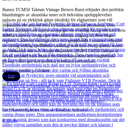
Ibanez TCM50 Talman Vintage Brown Burst erbjuder den perfekta
blandningen av akustiska toner och bekväma spelupplevelser
spåsom på en elektrisk gitarr idealiskt för elgitarrister som vill
expandera sin arsenal med en klassisk akustisk prestanda. Dess
vackra asktopp och sapele-kropp ger en ovanligt härlig ton med dess
dubbla cutaway design ger den ultimata tillgång till dess högre
register. Gitarrens mahognyahls och greppbräda i amarant erbjuder
en otrolig smidig spelkänsla samtidigt som den övergripande tonen
ger fantastisk bas och skarpa diskanterr. 2018 TCM50 Talman är
också utrustad med Ibanez förförstärkarsystem och magnetisak
pickup vilket ger den perfekta scenklara prestandan.
Andra populära produkter
Cort
Cort Sunset Nylectric Deluxe Tobacco Sunburst
8 565
kr