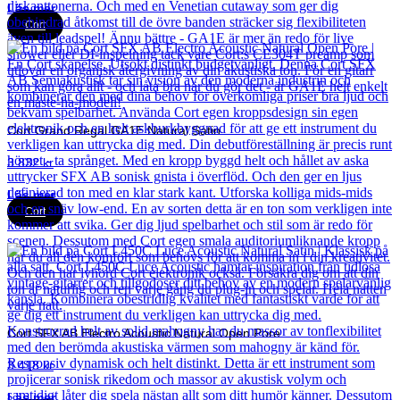
Läs mer
Cort
Cort Grand Regal GA1E Natural Satin
3 832
kr
Läs mer
Cort
Cort SFX AB Electro Acoustic Natural Open Pore
3 418
kr
Läs mer