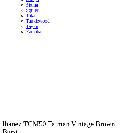
Sigma
Squier
Taka
Tanglewood
Taylor
Yamaha
Ibanez TCM50 Talman Vintage Brown
Burst