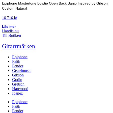
Epiphone Mastertone Bowtie Open Back Banjo Inspired by Gibson
Custom Natural
10 710
kr
Läs mer
Handla nu
Till Butiken
Gitarrmärken
Epiphone
Faith
Fender
Gear4music
Gibson
Godin
Gretsch
Hartwood
Ibanez
Epiphone
Faith
Fender