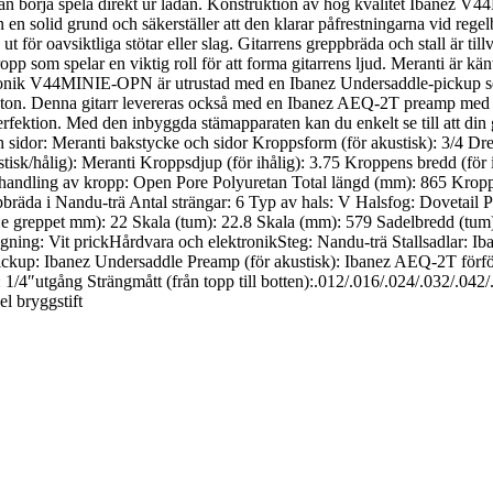
an börja spela direkt ur lådan. Konstruktion av hög kvalitet Ibanez V4
en solid grund och säkerställer att den klarar påfrestningarna vid regelb
ut för oavsiktliga stötar eller slag. Gitarrens greppbräda och stall är t
m spelar en viktig roll för att forma gitarrens ljud. Meranti är känt f
tronik V44MINIE-OPN är utrustad med en Ibanez Undersaddle-pickup som 
isk ton. Denna gitarr levereras också med en Ibanez AEQ-2T preamp med
perfektion. Med den inbyggda stämapparaten kan du enkelt se till att din 
: Meranti bakstycke och sidor Kroppsform (för akustisk): 3/4 Dreadno
stisk/hålig): Meranti Kroppsdjup (för ihålig): 3.75 Kroppens bredd (för 
ehandling av kropp: Open Pore Polyuretan Total längd (mm): 865 Krop
da i Nandu-trä Antal strängar: 6 Typ av hals: V Halsfog: Dovetail Posi
(7:e greppet mm): 22 Skala (tum): 22.8 Skala (mm): 579 Sadelbredd (t
ing: Vit prickHårdvara och elektronikSteg: Nandu-trä Stallsadlar: Iba
kup: Ibanez Undersaddle Preamp (för akustisk): Ibanez AEQ-2T förfö
: 1/4″utgång Strängmått (från topp till botten):.012/.016/.024/.032/.0
l bryggstift