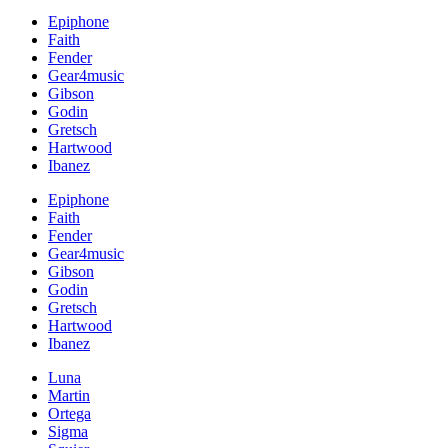
Epiphone
Faith
Fender
Gear4music
Gibson
Godin
Gretsch
Hartwood
Ibanez
Epiphone
Faith
Fender
Gear4music
Gibson
Godin
Gretsch
Hartwood
Ibanez
Luna
Martin
Ortega
Sigma