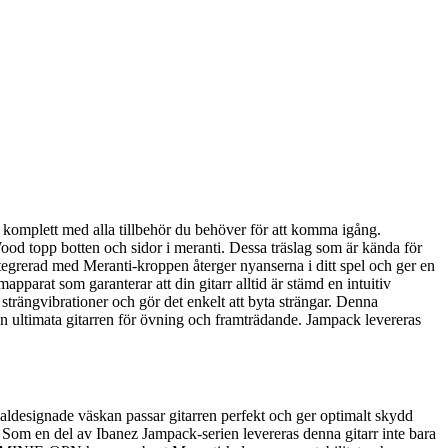
komplett med alla tillbehör du behöver för att komma igång.
od topp botten och sidor i meranti. Dessa träslag som är kända för
ntegrerad med Meranti-kroppen återger nyanserna i ditt spel och ger en
arat som garanterar att din gitarr alltid är stämd en intuitiv
trängvibrationer och gör det enkelt att byta strängar. Denna
en ultimata gitarren för övning och framträdande. Jampack levereras
aldesignade väskan passar gitarren perfekt och ger optimalt skydd
r. Som en del av Ibanez Jampack-serien levereras denna gitarr inte bara