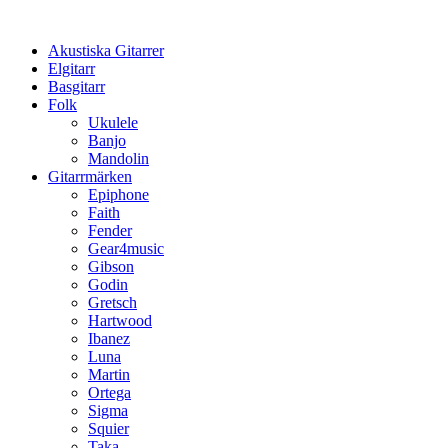
Hoppa
till
Akustiska Gitarrer
innehåll
Elgitarr
Basgitarr
Folk
Ukulele
Banjo
Mandolin
Gitarrmärken
Epiphone
Faith
Fender
Gear4music
Gibson
Godin
Gretsch
Hartwood
Ibanez
Luna
Martin
Ortega
Sigma
Squier
Taka