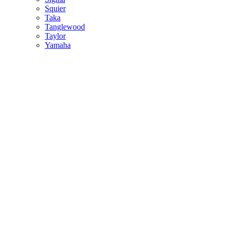
Squier
Taka
Tanglewood
Taylor
Yamaha