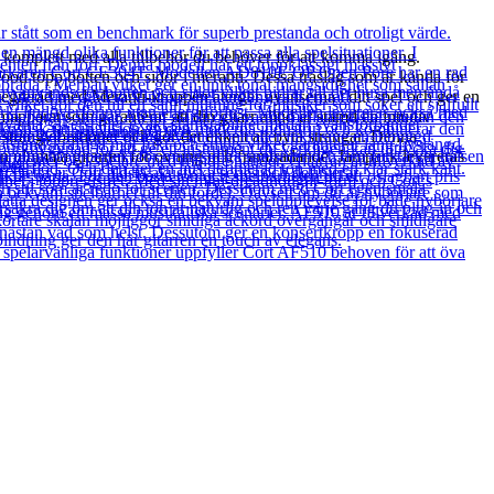
komplett med alla tillbehör du behöver för att komma igång.
od topp botten och sidor i meranti. Dessa träslag som är kända för
ntegrerad med Meranti-kroppen återger nyanserna i ditt spel och ger en
arat som garanterar att din gitarr alltid är stämd en intuitiv
trängvibrationer och gör det enkelt att byta strängar. Denna
en ultimata gitarren för övning och framträdande. Jampack levereras