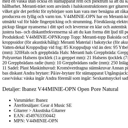
med en väska utan också en stämapparat rem och plektrum så att du k
hållbarhet. Meranti-träet som används i halskonstruktionen ger gitarren 
vilket gör det perfekt för nybörjare som kan vara mer benägna att råka 
producera en fyllig och varm ton. V44MINIE-OPN har en Meranti-kropp so
utmärkt val för både fingerpicking och strumming. Förstklassig elek
pickup fångar nyanserna i ditt spel och levererar en klar och autent
justera bas- och diskantfrekvenserna så att du kan forma ditt ljud till 
Produktkod: V44MINIE-OPNKropp Topp: Meranti-topp Baksida och sidor
kroppssidor (för akustisk/hålig): Meranti Material i bakstycke (för aku
Vatten-dekal Kroppsdjup vid fog: 85 Kroppsdjup vid än den: 95 Ytb
(mm): 320Hals och greppbräda Hals: Meranti hals Greppbräda: Greppbrä
Polyuretan Halsens tjocklek (1:a greppet mm): 21 Halsens tjocklek 
20 Greppbrädans radie (tum): 10 Greppbrädans radie (mm): 250 Inläggn
11 Sadel: Plast Maskinhuvud: Kromöverdragna stämskruvar Annan pic
bas diskant Andra brytare: På/av-brytare för stämapparat Utgångsjack
case/väska: väska ingår Andra föremål som ingår: Sexkantsnyckel sade
Detaljer: Ibanez V44MINIE-OPN Open Pore Natural
Varumärke: Ibanez
Återförsäljare: Gear 4 Music SE
Gitarrer > Akustiska Gitarrer
EAN: 4549763350442
MPN: V44MINIE-OPN