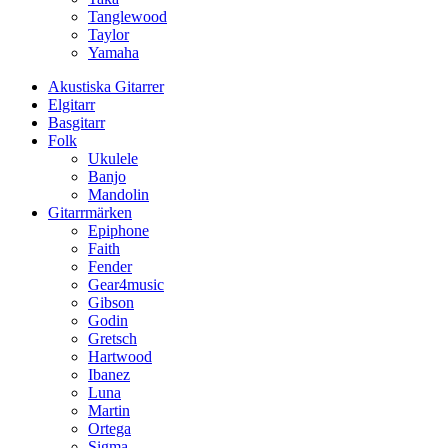
Tanglewood
Taylor
Yamaha
Akustiska Gitarrer
Elgitarr
Basgitarr
Folk
Ukulele
Banjo
Mandolin
Gitarrmärken
Epiphone
Faith
Fender
Gear4music
Gibson
Godin
Gretsch
Hartwood
Ibanez
Luna
Martin
Ortega
Sigma