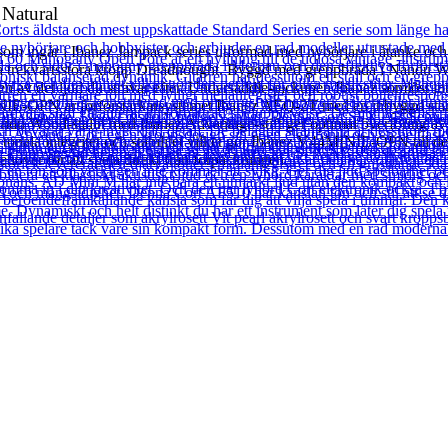
Natural
om ingår i Ibanez Jampack series utformad med nybörjare i åtanke och 
ara trekvartsstora kropp Dreadnought. Byggd med greppbräda i Nandu Wo
sen av det ljud du strävar efter. Undersaddle-pickupen Ibanez sömlöst i
INIE-OPN är förförstärkarsystemet Ibanez AEQ-2T med en inbyggd stämapp
ndu Wood-stalln med Ibanez Advantage-stift ger optimal överföring av s
tonala integritet och stabilitet vilket gör Ibanez V44MINIE-OPN till d
höver för att spela direkt från förpackningen.