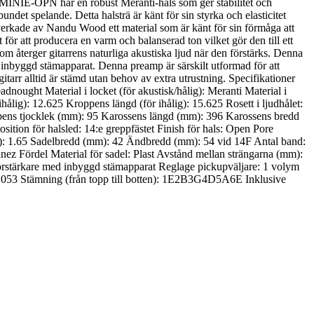
4MINIE-OPN har en robust Meranti-hals som ger stabilitet och
undet spelande. Detta halsträ är känt för sin styrka och elasticitet
illverkade av Nandu Wood ett material som är känt för sin förmåga att
ör att producera en varm och balanserad ton vilket gör den till ett
återger gitarrens naturliga akustiska ljud när den förstärks. Denna
 inbyggd stämapparat. Denna preamp är särskilt utformad för att
gitarr alltid är stämd utan behov av extra utrustning. Specifikationer
ught Material i locket (för akustisk/hålig): Meranti Material i
ihålig): 12.625 Kroppens längd (för ihålig): 15.625 Rosett i ljudhålet:
pens tjocklek (mm): 95 Karossens längd (mm): 396 Karossens bredd
tion för halsled: 14:e greppfästet Finish för hals: Open Pore
um): 1.65 Sadelbredd (mm): 42 Ändbredd (mm): 54 vid 14F Antal band:
nez Fördel Material för sadel: Plast Avstånd mellan strängarna (mm):
rstärkare med inbyggd stämapparat Reglage pickupväljare: 1 volym
42/.053 Stämning (från topp till botten): 1E2B3G4D5A6E Inklusive