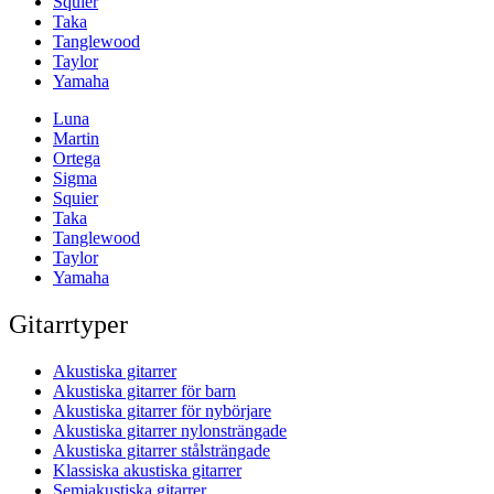
Squier
Taka
Tanglewood
Taylor
Yamaha
Luna
Martin
Ortega
Sigma
Squier
Taka
Tanglewood
Taylor
Yamaha
Gitarrtyper
Akustiska gitarrer
Akustiska gitarrer för barn
Akustiska gitarrer för nybörjare
Akustiska gitarrer nylonsträngade
Akustiska gitarrer stålsträngade
Klassiska akustiska gitarrer
Semiakustiska gitarrer