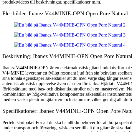
produktvideos till beskrivningar, specifikationer m.m.
Fler bilder: Ibanez V44MINIE-OPN Open Pore Natural
Beskrivning: Ibanez V44MINIE-OPN Open Pore Natura
Ibanez V44MINIE-OPN är en elektroakustisk gitarr i miniatyrformat s
V44MINIE levererar ett fylligt resonant ljud från sin bekvämt spelb
sina tonala egenskaper säkerställer att du med varje slag fångar essen
autentisk akustisk upplevelse även när den förstärks. Hjärtat i V44M
förförstärkare med bas- och diskantkontroller och en mastervolym. Na
kombination av högkvalitativa komponenter säkerställer instrumentets 
med en väska plektrum gitarrrem och stämmare vilket ger dig allt du be
Specifikationer: Ibanez V44MINIE-OPN Open Pore Natu
Perfekt startpaket För att du ska ha allt du behöver för att börja s
under transport och förvaring. väskaen ser till att din gitarr är skydd