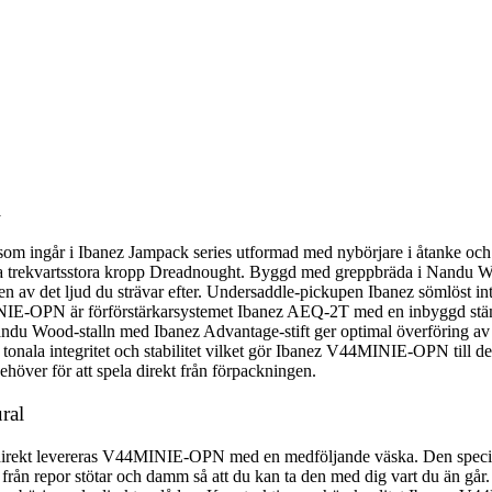
l
om ingår i Ibanez Jampack series utformad med nybörjare i åtanke och 
ara trekvartsstora kropp Dreadnought. Byggd med greppbräda i Nandu Wo
sen av det ljud du strävar efter. Undersaddle-pickupen Ibanez sömlöst i
INIE-OPN är förförstärkarsystemet Ibanez AEQ-2T med en inbyggd stämapp
ndu Wood-stalln med Ibanez Advantage-stift ger optimal överföring av s
tonala integritet och stabilitet vilket gör Ibanez V44MINIE-OPN till d
höver för att spela direkt från förpackningen.
ral
pela direkt levereras V44MINIE-OPN med en medföljande väska. Den speci
ad från repor stötar och damm så att du kan ta den med dig vart du än gå