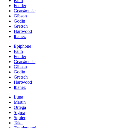
Faith
Fender
Gear4music
Gibson
Godin
Gretsch
Hartwood
Ibanez
Epiphone
Faith
Fender
Gear4music
Gibson
Godin
Gretsch
Hartwood
Ibanez
Luna
Martin
Ortega
Sigma
Squier
Taka
Tanglewood