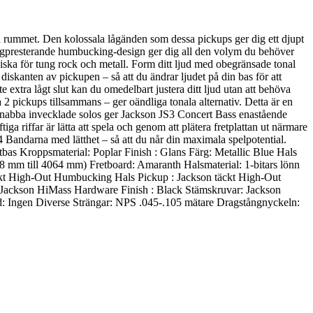
å rummet. Den kolossala lågänden som dessa pickups ger dig ett djupt
högpresterande humbucking-design ger dig all den volym du behöver
iska för tung rock och metall. Form ditt ljud med obegränsade tonal
diskanten av pickupen – så att du ändrar ljudet på din bas för att
e extra lågt slut kan du omedelbart justera ditt ljud utan att behöva
2 pickups tillsammans – ger oändliga tonala alternativ. Detta är en
r snabba invecklade solos ger Jackson JS3 Concert Bass enastående
a riffar är lätta att spela och genom att plätera fretplattan ut närmare
4 Bandarna med lätthet – så att du når din maximala spelpotential.
s Kroppsmaterial: Poplar Finish : Glans Färg: Metallic Blue Hals
8 mm till 4064 mm) Fretboard: Amaranth Halsmaterial: 1-bitars lönn
äckt High-Out Humbucking Hals Pickup : Jackson täckt High-Out
 Jackson HiMass Hardware Finish : Black Stämskruvar: Jackson
d: Ingen Diverse Strängar: NPS .045-.105 mätare Dragstångnyckeln: