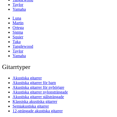
Taylor
Yamaha
Luna
Martin
Ortega
Sigma
Squier
Taka
Tanglewood
Taylor
Yamaha
Gitarrtyper
Akustiska gitarrer
Akustiska gitarrer för barn
Akustiska gitarrer för nybörjare
Akustiska gitarrer nylonsträngade
Akustiska gitarrer stålsträngade
Klassiska akustiska gitarrer
Semiakustiska gitarrer
12-strängade akustiska gitarrer