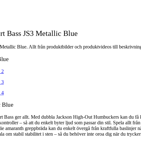
rt Bass JS3 Metallic Blue
etallic Blue. Allt från produktbilder och produktvideos till beskrivning
Blue
c Blue
ert Bass ger allt. Med dubbla Jackson High-Out Humbuckers kan du få k
oller – så att du enkelt byter ljud som passar din stil. Spela allt från mä
 amaranth greppbräda kan du enkelt övergå från kraftfulla baslinjer nä
ala om stabil stabilitet i sten – så du behöver inte oroa dig när du tryc