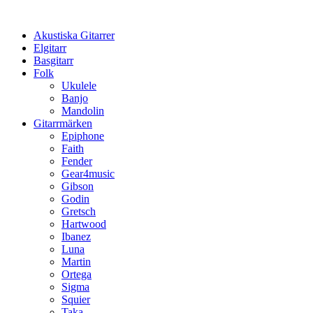
Hoppa
till
Akustiska Gitarrer
innehåll
Elgitarr
Basgitarr
Folk
Ukulele
Banjo
Mandolin
Gitarrmärken
Epiphone
Faith
Fender
Gear4music
Gibson
Godin
Gretsch
Hartwood
Ibanez
Luna
Martin
Ortega
Sigma
Squier
Taka