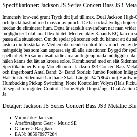
Specifikationer: Jackson JS Series Concert Bass JS3 Meta
Immensiv low-end grunt Tryck ditt ljud till max. Dual Jackson High-O
och tjockt basljud med massor av punch. De har också tydliga höjder
medan du eliminerar hum. Detta är särskilt användbart när man vrider 
möjligheter Total tonal flexibilitet. Med en aktiv 3-bands EQ kan du sn
passa alla situationer. Om du spelar på scenen och du känner att du sakn
justera din förstärkare. Med en oberoende control för var och en av d
mångsidig bas som kan anpassa sig till alla situationer. Byggd för sp
spelbarhet. En sammansatt radie amaranth greppbräda möjliggör enkelt at
hälen känns det lätt att krossa solos. Kombinerad med en slät Sidenma
Specifikationer Kropp Modellnamn : Jackson JS3 Concert Bass Metall
och fingerboard Antal Band: 24 Band Storlek: Jumbo Position Inlägg:
Halsfinish: Sidenmatt Urethane Skala Längd: 34 ”(864 mm) Hardware
Humbucking Pickup Switching: None Kontroller: Volym (Hals Pickup 
förseglad formgjuten Control : Dome-Style Dragstångs: Dual-Action 
Ja
Detaljer: Jackson JS Series Concert Bass JS3 Metallic Blu
Varumärke: Jackson
Återförsäljare: Gear 4 Music SE
Gitarrer > Basgitarr
EAN: 885978977284