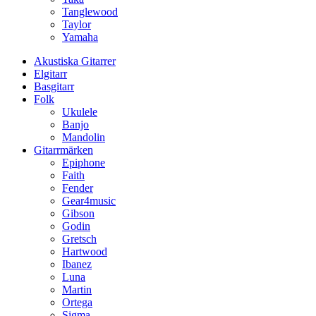
Tanglewood
Taylor
Yamaha
Akustiska Gitarrer
Elgitarr
Basgitarr
Folk
Ukulele
Banjo
Mandolin
Gitarrmärken
Epiphone
Faith
Fender
Gear4music
Gibson
Godin
Gretsch
Hartwood
Ibanez
Luna
Martin
Ortega
Sigma