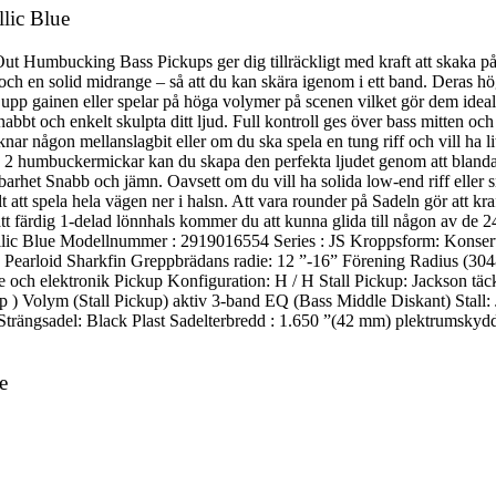
llic Blue
ut Humbucking Bass Pickups ger dig tillräckligt med kraft att skaka p
 och en solid midrange – så att du kan skära igenom i ett band. Deras 
upp gainen eller spelar på höga volymer på scenen vilket gör dem ideal
abbt och enkelt skulpta ditt ljud. Full kontroll ges över bass mitten och 
ar någon mellanslagbit eller om du ska spela en tung riff och vill ha lit
e 2 humbuckermickar kan du skapa den perfekta ljudet genom att blanda 
elbarhet Snabb och jämn. Oavsett om du vill ha solida low-end riff elle
t spela hela vägen ner i halsn. Att vara rounder på Sadeln gör att kraftig
tt färdig 1-delad lönnhals kommer du att kunna glida till någon av de 2
ic Blue Modellnummer : 2919016554 Series : JS Kroppsform: Konsertba
 Pearloid Sharkfin Greppbrädans radie: 12 ”-16” Förening Radius (304
 och elektronik Pickup Konfiguration: H / H Stall Pickup: Jackson t
) Volym (Stall Pickup) aktiv 3-band EQ (Bass Middle Diskant) Stall:
Strängsadel: Black Plast Sadelterbredd : 1.650 ”(42 mm) plektrumskyd
e