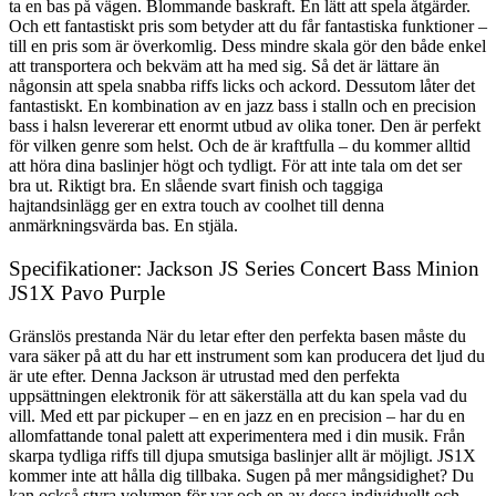
ta en bas på vägen. Blommande baskraft. En lätt att spela åtgärder.
Och ett fantastiskt pris som betyder att du får fantastiska funktioner –
till en pris som är överkomlig. Dess mindre skala gör den både enkel
att transportera och bekväm att ha med sig. Så det är lättare än
någonsin att spela snabba riffs licks och ackord. Dessutom låter det
fantastiskt. En kombination av en jazz bass i stalln och en precision
bass i halsn levererar ett enormt utbud av olika toner. Den är perfekt
för vilken genre som helst. Och de är kraftfulla – du kommer alltid
att höra dina baslinjer högt och tydligt. För att inte tala om det ser
bra ut. Riktigt bra. En slående svart finish och taggiga
hajtandsinlägg ger en extra touch av coolhet till denna
anmärkningsvärda bas. En stjäla.
Specifikationer: Jackson JS Series Concert Bass Minion
JS1X Pavo Purple
Gränslös prestanda När du letar efter den perfekta basen måste du
vara säker på att du har ett instrument som kan producera det ljud du
är ute efter. Denna Jackson är utrustad med den perfekta
uppsättningen elektronik för att säkerställa att du kan spela vad du
vill. Med ett par pickuper – en en jazz en en precision – har du en
allomfattande tonal palett att experimentera med i din musik. Från
skarpa tydliga riffs till djupa smutsiga baslinjer allt är möjligt. JS1X
kommer inte att hålla dig tillbaka. Sugen på mer mångsidighet? Du
kan också styra volymen för var och en av dessa individuellt och