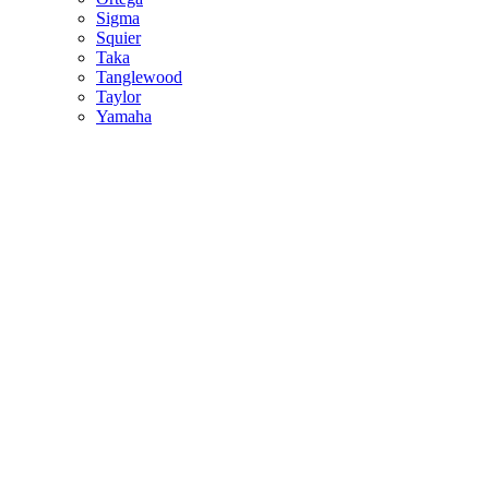
Sigma
Squier
Taka
Tanglewood
Taylor
Yamaha