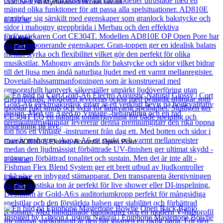
Cort SFX All Myrtlewood Brown Gloss
8 422
kr
Läs mer
Cort
Cort AD810-E Electro-Acoustic Open Pore
2 989
kr
Läs mer
Cort