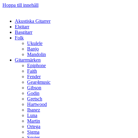
Hoppa till innehåll
Akustiska Gitarrer
Elgitarr
Basgitarr
Folk
Ukulele
Banjo
Mandolin
Gitarrmärken
Epiphone
Faith
Fender
Gear4music
Gibson
Godin
Gretsch
Hartwood
Ibanez
Luna
Martin
Ortega
Sigma
Squier