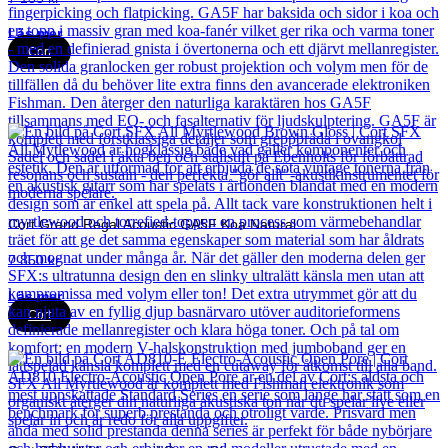
Läs mer
Cort
Cort Grand Regal Acoustic GA5F Koa Natural
7 850
kr
Läs mer
Cort