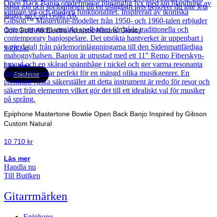
Cort Gold-A6 Electro Acoustic Natural Glossy
9 280
kr
Läs mer
Epiphone
Epiphone Mastertone Bowtie Open Back Banjo Inspired by Gibson
Custom Natural
10 710
kr
Läs mer
Handla nu
Till Butiken
Gitarrmärken
Epiphone