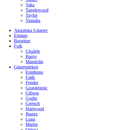
Taka
Tanglewood
Taylor
Yamaha
Akustiska Gitarrer
Elgitarr
Basgitarr
Folk
Ukulele
Banjo
Mandolin
Gitarrmärken
Epiphone
Faith
Fender
Gear4music
Gibson
Godin
Gretsch
Hartwood
Ibanez
Luna
Martin
Ortega