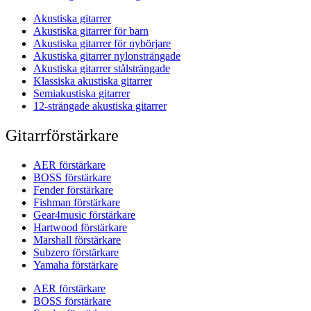
Akustiska gitarrer
Akustiska gitarrer för barn
Akustiska gitarrer för nybörjare
Akustiska gitarrer nylonsträngade
Akustiska gitarrer stålsträngade
Klassiska akustiska gitarrer
Semiakustiska gitarrer
12-strängade akustiska gitarrer
Gitarrförstärkare
AER förstärkare
BOSS förstärkare
Fender förstärkare
Fishman förstärkare
Gear4music förstärkare
Hartwood förstärkare
Marshall förstärkare
Subzero förstärkare
Yamaha förstärkare
AER förstärkare
BOSS förstärkare