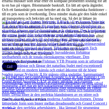
erfarna musiker som letar efter en kompakt problemfri lösning för att
ta en bas på vägen. Blommande baskraft. En lätt att spela åtgärder.
Och ett fantastiskt pris som betyder att du får fantastiska funktioner –
till en pris som är överkomlig. Dess mindre skala gör den både enkel
att transportera och bekväm att ha med sig. Så det är lättare än
någonsin att spela snabba riffs licks och ackord. Dessutom låter det
fantastiskt. En kombination av en jazz bass i stalln och en precision
bass i halsn levererar ett enormt utbud av olika toner. Den är perfekt
för vilken genre som helst. Och de är kraftfulla – du kommer alltid
att höra dina baslinjer högt och tydligt. För att inte tala om det ser
bra ut. Riktigt bra. En slående svart finish och taggiga
hajtandsinlägg ger en extra touch av coolhet till denna
anmärkningsvärda bas. En stjäla.
Andra populära produkter
Cort
Cort Sunset Nylectric II Black
7 135
kr