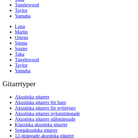
Tanglewood
Taylor
Yamaha
Luna
Martin
Ortega
Sigma
Squier
Taka
Tanglewood
Taylor
Yamaha
Gitarrtyper
Akustiska gitarrer
Akustiska gitarrer för barn
Akustiska gitarrer för nybörjare
Akustiska gitarrer nylonsträngade
Akustiska gitarrer stålsträngade
Klassiska akustiska gitarrer
Semiakustiska gitarrer
12-strängade akustiska gitarrer