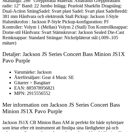
Skallängd: 286″ Greppbräda Material: Amaranth Greppbrädans
radie: 12″ Band: 22 Jumbo Inlägg: Pearloid Sharkfin Dragstång:
Dual-Action SträngSadel: Svart plast Sadel: Svart plast Sadelbredd:
381 mm Hårdvara och elektronik Stall Pickup: Jackson J-Style
Halsmikrofon : Jackson P-Style Pickup-konfiguration: PJ
Kontroller: Volym 1 (Mellan) Volym 2 (Stall) Ton Kontrollknappar:
Dome-stil Hårdvara: Svart Stämskruvar: Jackson Sealed Die-Cast
Remknappar: Standard Strängar: Nickelpläterat stål (.009-.105
mätare)
Detaljer: Jackson JS Series Concert Bass Minion JS1X
Pavo Purple
Varumärke: Jackson
Återförsäljare: Gear 4 Music SE
Gitarrer > Basgitarr
EAN: 885978956821
MPN: 2915556552
Mer information om Jackson JS Series Concert Bass
Minion JS1X Pavo Purple
Jackson JS1X CB Minion Bass AM är perfekt för både nybörjare
som letar efter ett instrument att finslipa sina färdigheter på och