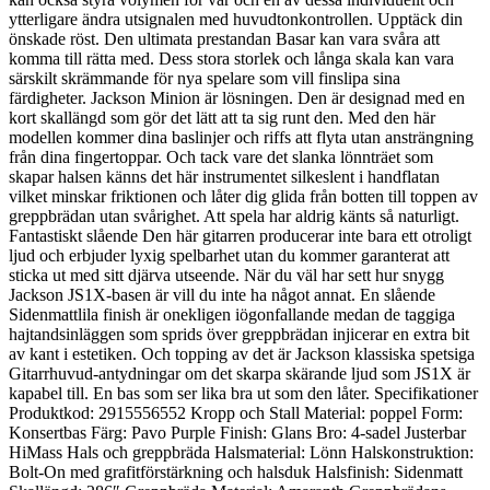
ytterligare ändra utsignalen med huvudtonkontrollen. Upptäck din
önskade röst. Den ultimata prestandan Basar kan vara svåra att
komma till rätta med. Dess stora storlek och långa skala kan vara
särskilt skrämmande för nya spelare som vill finslipa sina
färdigheter. Jackson Minion är lösningen. Den är designad med en
kort skallängd som gör det lätt att ta sig runt den. Med den här
modellen kommer dina baslinjer och riffs att flyta utan ansträngning
från dina fingertoppar. Och tack vare det slanka lönnträet som
skapar halsen känns det här instrumentet silkeslent i handflatan
vilket minskar friktionen och låter dig glida från botten till toppen av
greppbrädan utan svårighet. Att spela har aldrig känts så naturligt.
Fantastiskt slående Den här gitarren producerar inte bara ett otroligt
ljud och erbjuder lyxig spelbarhet utan du kommer garanterat att
sticka ut med sitt djärva utseende. När du väl har sett hur snygg
Jackson JS1X-basen är vill du inte ha något annat. En slående
Sidenmattlila finish är onekligen iögonfallande medan de taggiga
hajtandsinläggen som sprids över greppbrädan injicerar en extra bit
av kant i estetiken. Och topping av det är Jackson klassiska spetsiga
Gitarrhuvud-antydningar om det skarpa skärande ljud som JS1X är
kapabel till. En bas som ser lika bra ut som den låter. Specifikationer
Produktkod: 2915556552 Kropp och Stall Material: poppel Form:
Konsertbas Färg: Pavo Purple Finish: Glans Bro: 4-sadel Justerbar
HiMass Hals och greppbräda Halsmaterial: Lönn Halskonstruktion:
Bolt-On med grafitförstärkning och halsduk Halsfinish: Sidenmatt