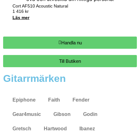
Cort AF510 Acoustic Natural
1 416
kr
Läs mer
Handla nu
Till Butiken
Gitarrmärken
Epiphone
Faith
Fender
Gear4music
Gibson
Godin
Gretsch
Hartwood
Ibanez