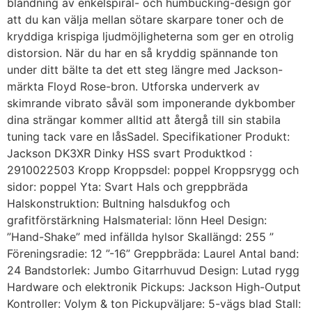
blandning av enkelspiral- och humbucking-design gör
att du kan välja mellan sötare skarpare toner och de
kryddiga krispiga ljudmöjligheterna som ger en otrolig
distorsion. När du har en så kryddig spännande ton
under ditt bälte ta det ett steg längre med Jackson-
märkta Floyd Rose-bron. Utforska underverk av
skimrande vibrato såväl som imponerande dykbomber
dina strängar kommer alltid att återgå till sin stabila
tuning tack vare en låsSadel. Specifikationer Produkt:
Jackson DK3XR Dinky HSS svart Produktkod :
2910022503 Kropp Kroppsdel: poppel Kroppsrygg och
sidor: poppel Yta: Svart Hals och greppbräda
Halskonstruktion: Bultning halsdukfog och
grafitförstärkning Halsmaterial: lönn Heel Design:
”Hand-Shake” med infällda hylsor Skallängd: 255 ”
Föreningsradie: 12 ”-16” Greppbräda: Laurel Antal band:
24 Bandstorlek: Jumbo Gitarrhuvud Design: Lutad rygg
Hardware och elektronik Pickups: Jackson High-Output
Kontroller: Volym & ton Pickupväljare: 5-vägs blad Stall: