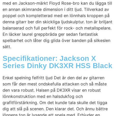
med en Jackson-märkt Floyd Rose-bro kan du lägga till
en annan skimrande dimension i ditt ljud. Tillverkad av
poppel och kompletterad med en lönnhals kroppen på
denna gitarr ber din skickliga ljudskulptur. ton är briljant
balanserad och full perfekt för rock- och metallspelare.
En läcker laurel greppbräda ger sedan fantastisk
spelbarhet och låter dig glida över banden på silkeslen
sätt.
Specifikationer: Jackson X
Series Dinky DK3XR HSS Black
Enkel spelning felfritt ljud Det är den del av gitarren
som får den mest ondskefulla attacken och så måste
den vara robust. Halsen på DK3XR visar en robust
lönnkonstruktion med en halsdukfog och
grafitförstärkning. Om det kunde tala skulle det tigga
dig att slå på scenen. Den klarar det. Och ännu bättre
lönnens ton är lysande att spela med. Erbjuder en