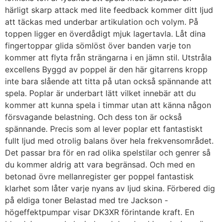
härligt skarp attack med lite feedback kommer ditt ljud
att täckas med underbar artikulation och volym. På
toppen ligger en överdådigt mjuk lagertavla. Låt dina
fingertoppar glida sömlöst över banden varje ton
kommer att flyta från strängarna i en jämn stil. Utstråla
excellens Byggd av poppel är den här gitarrens kropp
inte bara slående att titta på utan också spännande att
spela. Poplar är underbart lätt vilket innebär att du
kommer att kunna spela i timmar utan att känna någon
försvagande belastning. Och dess ton är också
spännande. Precis som al lever poplar ett fantastiskt
fullt ljud med otrolig balans över hela frekvensområdet.
Det passar bra för en rad olika spelstilar och genrer så
du kommer aldrig att vara begränsad. Och med en
betonad övre mellanregister ger poppel fantastisk
klarhet som låter varje nyans av ljud skina. Förbered dig
på eldiga toner Belastad med tre Jackson -
högeffektpumpar visar DK3XR förintande kraft. En