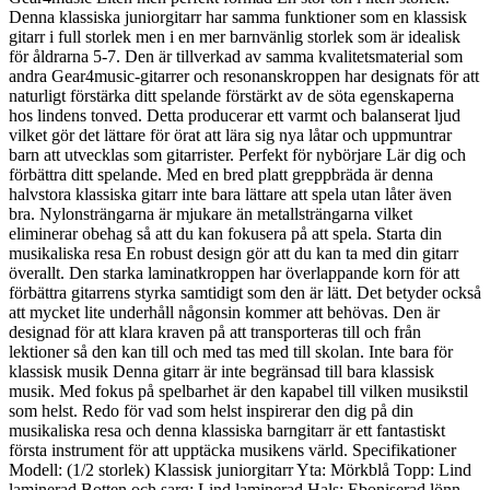
Denna klassiska juniorgitarr har samma funktioner som en klassisk
gitarr i full storlek men i en mer barnvänlig storlek som är idealisk
för åldrarna 5-7. Den är tillverkad av samma kvalitetsmaterial som
andra Gear4music-gitarrer och resonanskroppen har designats för att
naturligt förstärka ditt spelande förstärkt av de söta egenskaperna
hos lindens tonved. Detta producerar ett varmt och balanserat ljud
vilket gör det lättare för örat att lära sig nya låtar och uppmuntrar
barn att utvecklas som gitarrister. Perfekt för nybörjare Lär dig och
förbättra ditt spelande. Med en bred platt greppbräda är denna
halvstora klassiska gitarr inte bara lättare att spela utan låter även
bra. Nylonsträngarna är mjukare än metallsträngarna vilket
eliminerar obehag så att du kan fokusera på att spela. Starta din
musikaliska resa En robust design gör att du kan ta med din gitarr
överallt. Den starka laminatkroppen har överlappande korn för att
förbättra gitarrens styrka samtidigt som den är lätt. Det betyder också
att mycket lite underhåll någonsin kommer att behövas. Den är
designad för att klara kraven på att transporteras till och från
lektioner så den kan till och med tas med till skolan. Inte bara för
klassisk musik Denna gitarr är inte begränsad till bara klassisk
musik. Med fokus på spelbarhet är den kapabel till vilken musikstil
som helst. Redo för vad som helst inspirerar den dig på din
musikaliska resa och denna klassiska barngitarr är ett fantastiskt
första instrument för att upptäcka musikens värld. Specifikationer
Modell: (1/2 storlek) Klassisk juniorgitarr Yta: Mörkblå Topp: Lind
laminerad Botten och sarg: Lind laminerad Hals: Eboniserad lönn