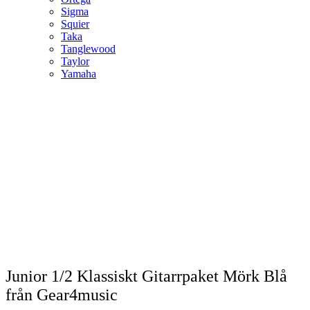
Sigma
Squier
Taka
Tanglewood
Taylor
Yamaha
Junior 1/2 Klassiskt Gitarrpaket Mörk Blå
från Gear4music