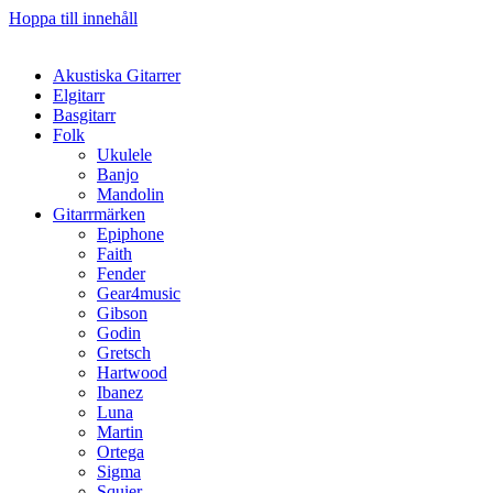
Hoppa till innehåll
Akustiska Gitarrer
Elgitarr
Basgitarr
Folk
Ukulele
Banjo
Mandolin
Gitarrmärken
Epiphone
Faith
Fender
Gear4music
Gibson
Godin
Gretsch
Hartwood
Ibanez
Luna
Martin
Ortega
Sigma
Squier