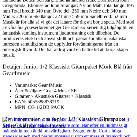
Greppbräda: Eboniserad lönn Strängar: Nylon Mått Total längd: 895
mm Total bredd: 340 mm Övre del: 250 mm Nedre del: 340 mm
Midja: 220 mm Skallängd: 22 tum / 559 mm Sadelbredd: 52 mm
Musik är för alla så vi gör det lättare för dig att börja spela. Med stöd
av våra års yrkeserfarenhet ger Gear4music serien dig tillgång till en
fantastisk samling instrument ljudutrustning och tillbehör. De
produceras etiskt och ansvarsfullt och passar för alla musikaliska
intressen samtidigt som de uppfyller förväntningarna från en
omsorgsfull värld. Det har aldrig varit en bättre tid att börja skapa
musik.
Detaljer: Junior 1/2 Klassiskt Gitarrpaket Mörk Blå från
Gear4music
Varumärke: Gear4Music
Återförsäljare: Gear 4 Music SE
Gitarrer > Akustiska Gitarrer > Klassisk
EAN: 5055888838219
MPN: CG-1/2DB-PACK
Mer information om Junior 1/2 Klassiskt Gitarrpaket
Mörk Blå från Gear4music