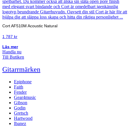
Cort AF510M Acoustic Natural
1 787
kr
Läs mer
Handla nu
Till Butiken
Gitarrmärken
Epiphone
Faith
Fender
Gear4music
Gibson
Godin
Gretsch
Hartwood
Ibanez