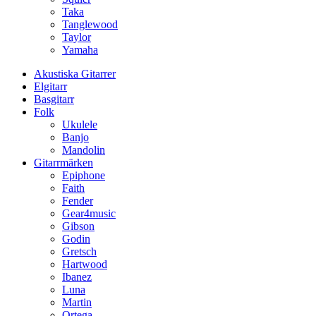
Taka
Tanglewood
Taylor
Yamaha
Akustiska Gitarrer
Elgitarr
Basgitarr
Folk
Ukulele
Banjo
Mandolin
Gitarrmärken
Epiphone
Faith
Fender
Gear4music
Gibson
Godin
Gretsch
Hartwood
Ibanez
Luna
Martin
Ortega