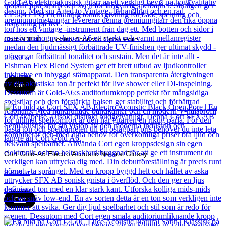
Cort AD810-E Electro-Acoustic Open Pore
2 989
kr
Läs mer
Cort
Cort Gold-A6 Electro Acoustic Natural Glossy
9 280
kr
Läs mer
Cort