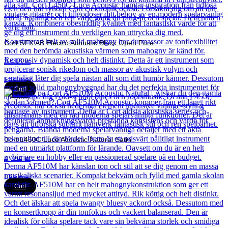
Cort SFX AB Electro Acoustic Black Open Pore
3 418
kr
Läs mer
Cort
Cort L450C Luce Acoustic Natural Satin
4 704
kr
Läs mer
Cort