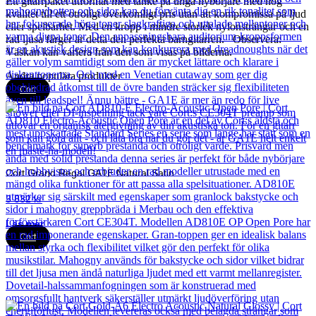
Ett gitarrpaket utformat med tanke på unga nybörjare med hög
kvalitet till ett otroligt överkomligt pris utan att kompromissa på ljud
eller spelbarhet. Med en kropp i mindre storlek nylonsträngar och en
rad ljusa färger är detta den perfekta barngitarren. Observera:
Väskan kan variera från den som visas på bilderna.
Andra populära produkter
Cort
Cort Grand Regal GA1E Natural Satin
3 832
kr
Läs mer
Cort