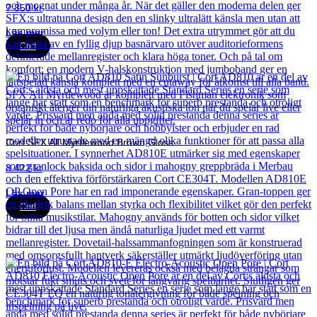
7 850
kr
Läs mer
Cort
Cort SFX All Myrtlewood Brown Gloss
8 422
kr
Läs mer
Cort