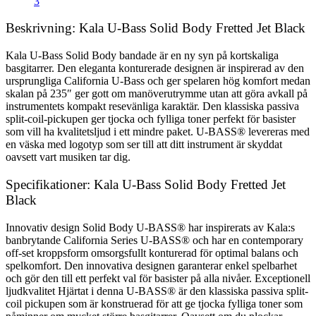
Beskrivning: Kala U-Bass Solid Body Fretted Jet Black
Kala U-Bass Solid Body bandade är en ny syn på kortskaliga
basgitarrer. Den eleganta konturerade designen är inspirerad av den
ursprungliga California U-Bass och ger spelaren hög komfort medan
skalan på 235″ ger gott om manöverutrymme utan att göra avkall på
instrumentets kompakt resevänliga karaktär. Den klassiska passiva
split-coil-pickupen ger tjocka och fylliga toner perfekt för basister
som vill ha kvalitetsljud i ett mindre paket. U-BASS® levereras med
en väska med logotyp som ser till att ditt instrument är skyddat
oavsett vart musiken tar dig.
Specifikationer: Kala U-Bass Solid Body Fretted Jet
Black
Innovativ design Solid Body U-BASS® har inspirerats av Kala:s
banbrytande California Series U-BASS® och har en contemporary
off-set kroppsform omsorgsfullt konturerad för optimal balans och
spelkomfort. Den innovativa designen garanterar enkel spelbarhet
och gör den till ett perfekt val för basister på alla nivåer. Exceptionell
ljudkvalitet Hjärtat i denna U-BASS® är den klassiska passiva split-
coil pickupen som är konstruerad för att ge tjocka fylliga toner som