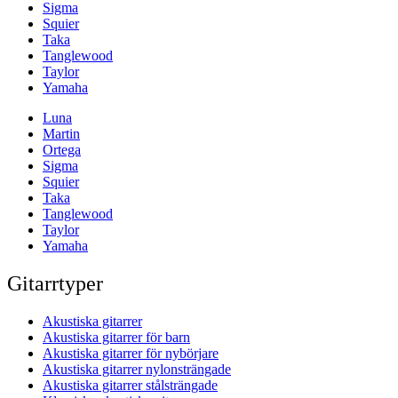
Sigma
Squier
Taka
Tanglewood
Taylor
Yamaha
Luna
Martin
Ortega
Sigma
Squier
Taka
Tanglewood
Taylor
Yamaha
Gitarrtyper
Akustiska gitarrer
Akustiska gitarrer för barn
Akustiska gitarrer för nybörjare
Akustiska gitarrer nylonsträngade
Akustiska gitarrer stålsträngade