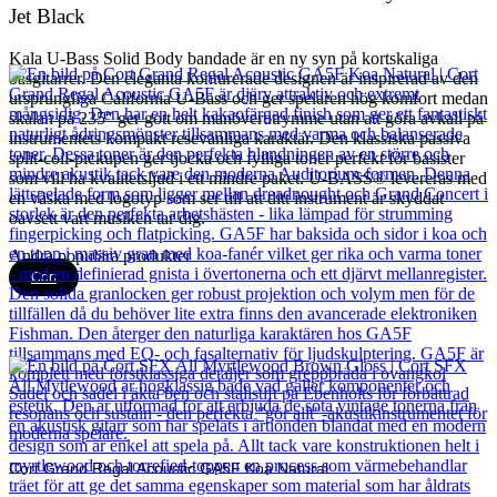
Jet Black
Kala U-Bass Solid Body bandade är en ny syn på kortskaliga
basgitarrer. Den eleganta konturerade designen är inspirerad av den
ursprungliga California U-Bass och ger spelaren hög komfort medan
skalan på 235″ ger gott om manöverutrymme utan att göra avkall på
instrumentets kompakt resevänliga karaktär. Den klassiska passiva
split-coil-pickupen ger tjocka och fylliga toner perfekt för basister
som vill ha kvalitetsljud i ett mindre paket. U-BASS® levereras med
en väska med logotyp som ser till att ditt instrument är skyddat
oavsett vart musiken tar dig.
Andra populära produkter
Cort
Cort Grand Regal Acoustic GA5F Koa Natural