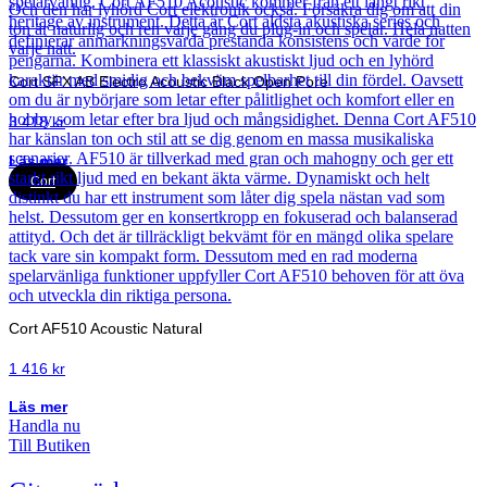
Cort SFX AB Electro Acoustic Black Open Pore
3 418
kr
Läs mer
Cort
Cort AF510 Acoustic Natural
1 416
kr
Läs mer
Handla nu
Till Butiken