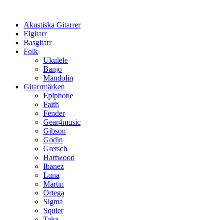
Hoppa
till
Akustiska Gitarrer
innehåll
Elgitarr
Basgitarr
Folk
Ukulele
Banjo
Mandolin
Gitarrmärken
Epiphone
Faith
Fender
Gear4music
Gibson
Godin
Gretsch
Hartwood
Ibanez
Luna
Martin
Ortega
Sigma
Squier
Taka