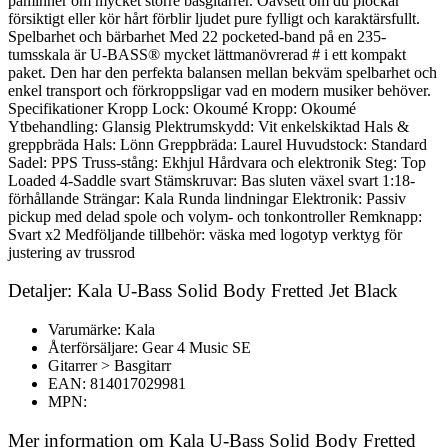
påminner om mycket större basgitarrer. Oavsett om du plockar
försiktigt eller kör hårt förblir ljudet pure fylligt och karaktärsfullt.
Spelbarhet och bärbarhet Med 22 pocketed-band på en 235-
tumsskala är U-BASS® mycket lättmanövrerad # i ett kompakt
paket. Den har den perfekta balansen mellan bekväm spelbarhet och
enkel transport och förkroppsligar vad en modern musiker behöver.
Specifikationer Kropp Lock: Okoumé Kropp: Okoumé
Ytbehandling: Glansig Plektrumskydd: Vit enkelskiktad Hals &
greppbräda Hals: Lönn Greppbräda: Laurel Huvudstock: Standard
Sadel: PPS Truss-stång: Ekhjul Hårdvara och elektronik Steg: Top
Loaded 4-Saddle svart Stämskruvar: Bas sluten växel svart 1:18-
förhållande Strängar: Kala Runda lindningar Elektronik: Passiv
pickup med delad spole och volym- och tonkontroller Remknapp:
Svart x2 Medföljande tillbehör: väska med logotyp verktyg för
justering av trussrod
Detaljer: Kala U-Bass Solid Body Fretted Jet Black
Varumärke: Kala
Återförsäljare: Gear 4 Music SE
Gitarrer > Basgitarr
EAN: 814017029981
MPN:
Mer information om Kala U-Bass Solid Body Fretted