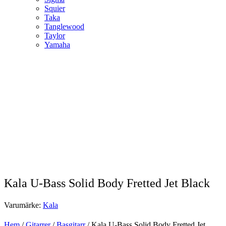
Squier
Taka
Tanglewood
Taylor
Yamaha
Kala U-Bass Solid Body Fretted Jet Black
Varumärke:
Kala
Hem
/
Gitarrer
/
Basgitarr
/ Kala U-Bass Solid Body Fretted Jet