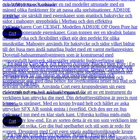
Cort AD810 Satin Sunburst
2 131
kr
Läs mer
Cort
Cort AD810-E Electro-Acoustic Open Pore
2 989
kr
Läs mer
Cort