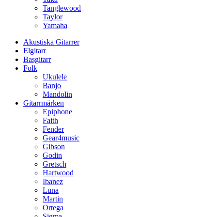
Tanglewood
Taylor
Yamaha
Akustiska Gitarrer
Elgitarr
Basgitarr
Folk
Ukulele
Banjo
Mandolin
Gitarrmärken
Epiphone
Faith
Fender
Gear4music
Gibson
Godin
Gretsch
Hartwood
Ibanez
Luna
Martin
Ortega
Sigma