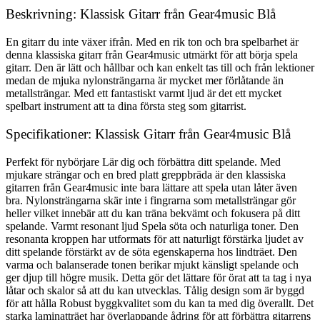
Beskrivning: Klassisk Gitarr från Gear4music Blå
En gitarr du inte växer ifrån. Med en rik ton och bra spelbarhet är
denna klassiska gitarr från Gear4music utmärkt för att börja spela
gitarr. Den är lätt och hållbar och kan enkelt tas till och från lektioner
medan de mjuka nylonsträngarna är mycket mer förlåtande än
metallsträngar. Med ett fantastiskt varmt ljud är det ett mycket
spelbart instrument att ta dina första steg som gitarrist.
Specifikationer: Klassisk Gitarr från Gear4music Blå
Perfekt för nybörjare Lär dig och förbättra ditt spelande. Med
mjukare strängar och en bred platt greppbräda är den klassiska
gitarren från Gear4music inte bara lättare att spela utan låter även
bra. Nylonsträngarna skär inte i fingrarna som metallsträngar gör
heller vilket innebär att du kan träna bekvämt och fokusera på ditt
spelande. Varmt resonant ljud Spela söta och naturliga toner. Den
resonanta kroppen har utformats för att naturligt förstärka ljudet av
ditt spelande förstärkt av de söta egenskaperna hos lindträet. Den
varma och balanserade tonen berikar mjukt känsligt spelande och
ger djup till högre musik. Detta gör det lättare för örat att ta tag i nya
låtar och skalor så att du kan utvecklas. Tålig design som är byggd
för att hålla Robust byggkvalitet som du kan ta med dig överallt. Det
starka laminatträet har överlappande ådring för att förbättra gitarrens