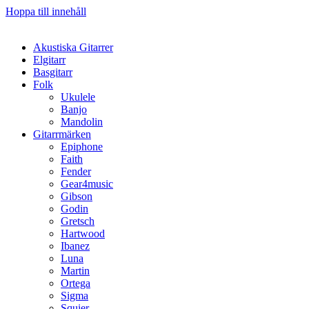
Hoppa till innehåll
Akustiska Gitarrer
Elgitarr
Basgitarr
Folk
Ukulele
Banjo
Mandolin
Gitarrmärken
Epiphone
Faith
Fender
Gear4music
Gibson
Godin
Gretsch
Hartwood
Ibanez
Luna
Martin
Ortega
Sigma
Squier