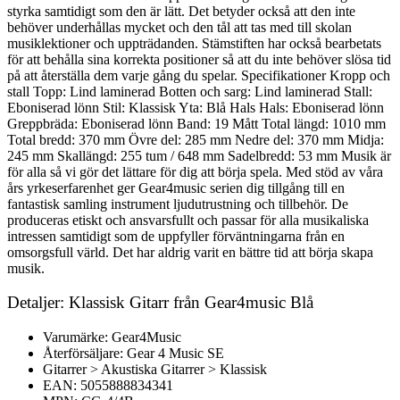
styrka samtidigt som den är lätt. Det betyder också att den inte
behöver underhållas mycket och den tål att tas med till skolan
musiklektioner och uppträdanden. Stämstiften har också bearbetats
för att behålla sina korrekta positioner så att du inte behöver slösa tid
på att återställa dem varje gång du spelar. Specifikationer Kropp och
stall Topp: Lind laminerad Botten och sarg: Lind laminerad Stall:
Eboniserad lönn Stil: Klassisk Yta: Blå Hals Hals: Eboniserad lönn
Greppbräda: Eboniserad lönn Band: 19 Mått Total längd: 1010 mm
Total bredd: 370 mm Övre del: 285 mm Nedre del: 370 mm Midja:
245 mm Skallängd: 255 tum / 648 mm Sadelbredd: 53 mm Musik är
för alla så vi gör det lättare för dig att börja spela. Med stöd av våra
års yrkeserfarenhet ger Gear4music serien dig tillgång till en
fantastisk samling instrument ljudutrustning och tillbehör. De
produceras etiskt och ansvarsfullt och passar för alla musikaliska
intressen samtidigt som de uppfyller förväntningarna från en
omsorgsfull värld. Det har aldrig varit en bättre tid att börja skapa
musik.
Detaljer: Klassisk Gitarr från Gear4music Blå
Varumärke: Gear4Music
Återförsäljare: Gear 4 Music SE
Gitarrer > Akustiska Gitarrer > Klassisk
EAN: 5055888834341