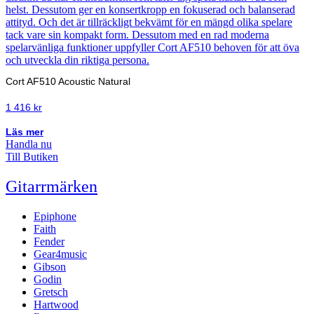
Cort AF510 Acoustic Natural
1 416
kr
Läs mer
Handla nu
Till Butiken
Gitarrmärken
Epiphone
Faith
Fender
Gear4music
Gibson
Godin
Gretsch
Hartwood