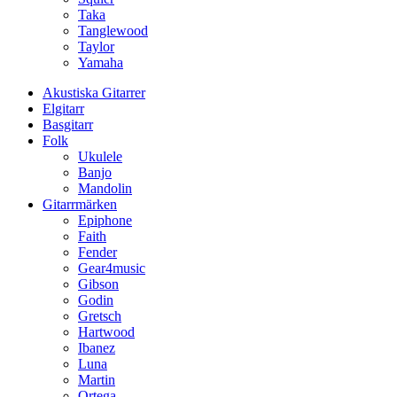
Taka
Tanglewood
Taylor
Yamaha
Akustiska Gitarrer
Elgitarr
Basgitarr
Folk
Ukulele
Banjo
Mandolin
Gitarrmärken
Epiphone
Faith
Fender
Gear4music
Gibson
Godin
Gretsch
Hartwood
Ibanez
Luna
Martin
Ortega