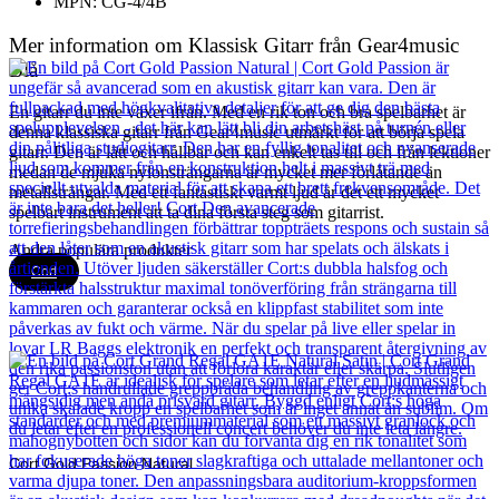
MPN: CG-4/4B
Mer information om Klassisk Gitarr från Gear4music
Blå
En gitarr du inte växer ifrån. Med en rik ton och bra spelbarhet är
denna klassiska gitarr från Gear4music utmärkt för att börja spela
gitarr. Den är lätt och hållbar och kan enkelt tas till och från lektioner
medan de mjuka nylonsträngarna är mycket mer förlåtande än
metallsträngar. Med ett fantastiskt varmt ljud är det ett mycket
spelbart instrument att ta dina första steg som gitarrist.
Andra populära produkter
Cort
Cort Gold Passion Natural