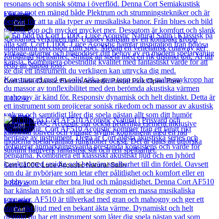
Läs mer
Cort
Cort Jade Classic Electro Acoustic Pastel Pink Open Pore
3 132
kr
Läs mer
Cort
Cort L100C Luce Acoustic Natural Satin
2 846
kr
Läs mer
Cort