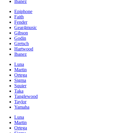
Ibanez
Epiphone
Faith
Fender
Gear4music
Gibson
Godin
Gretsch
Hartwood
Ibanez
Luna
Martin
Ortega
Sigma
Squier
Taka
Tanglewood
Taylor
Yamaha
Luna
Martin
Ortega