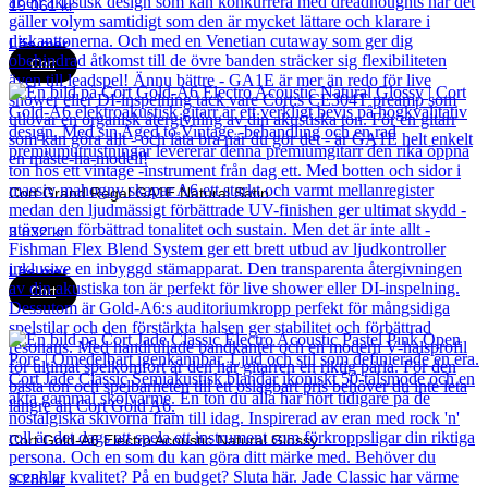
19 061
kr
Läs mer
Cort
Cort Grand Regal GA1E Natural Satin
3 832
kr
Läs mer
Cort
Cort Gold-A6 Electro Acoustic Natural Glossy
9 280
kr