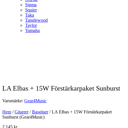
Sigma
Squier
Taka
Tanglewood
Taylor
Yamaha
LA Elbas + 15W Förstärkarpaket Sunburst
Varumärke:
Gear4Music
Hem
/
Gitarrer
/
Basgitarr
/ LA Elbas + 15W Förstärkarpaket
Sunburst (Gear4Music)
2 145
kr