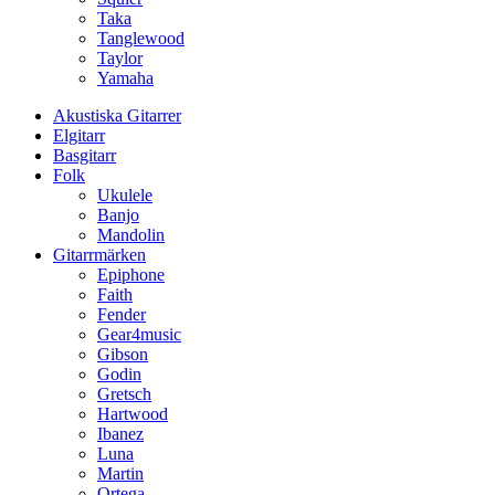
Taka
Tanglewood
Taylor
Yamaha
Akustiska Gitarrer
Elgitarr
Basgitarr
Folk
Ukulele
Banjo
Mandolin
Gitarrmärken
Epiphone
Faith
Fender
Gear4music
Gibson
Godin
Gretsch
Hartwood
Ibanez
Luna
Martin
Ortega