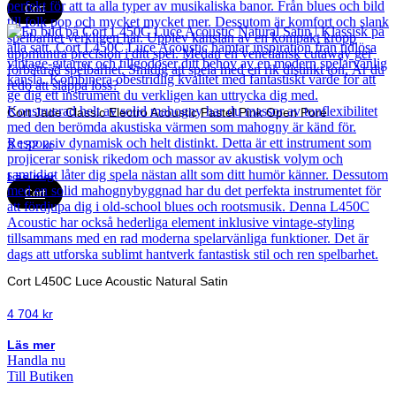
Cort
Cort Jade Classic Electro Acoustic Pastel Pink Open Pore
3 132
kr
Läs mer
Cort
Cort L450C Luce Acoustic Natural Satin
4 704
kr
Läs mer
Handla nu
Till Butiken