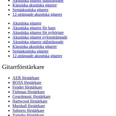
Akustiska gitarrer stålsträngade
Klassiska akustiska gitarrer
Semiakustiska gitarrer
12-strängade akustiska gitarrer
Akustiska gitarrer
Akustiska gitarrer för barn
Akustiska gitarrer för nybörjare
Akustiska gitarrer nylonsträngade
Akustiska gitarrer stålsträngade
Klassiska akustiska gitarrer
Semiakustiska gitarrer
12-strängade akustiska gitarrer
Gitarrförstärkare
AER förstärkare
BOSS förstärkare
Fender förstärkare
Fishman förstärkare
Gear4music förstärkare
Hartwood förstärkare
Marshall förstärkare
Subzero förstärkare
Yamaha förstärkare