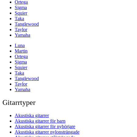
Ortega
Sigma
Squier
Taka
Tanglewood
Taylor
Yamaha
Luna
Martin
Ortega
Sigma
Squier
Taka
Tanglewood
Taylor
Yamaha
Gitarrtyper
Akustiska gitarrer
Akustiska gitarrer för barn
Akustiska gitarrer för nybörjare
Akustiska gitarrer nylonsträngade