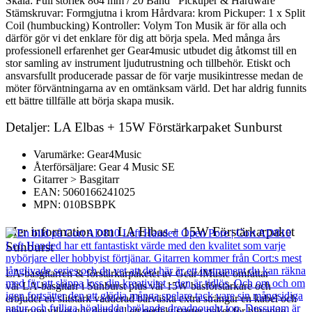
Skala: Full storlek 864 mm / 20 Band Pickuper & Hardware
Stämskruvar: Formgjutna i krom Hårdvara: krom Pickuper: 1 x Split
Coil (humbucking) Kontroller: Volym Ton Musik är för alla och
därför gör vi det enklare för dig att börja spela. Med många års
professionell erfarenhet ger Gear4music utbudet dig åtkomst till en
stor samling av instrument ljudutrustning och tillbehör. Etiskt och
ansvarsfullt producerade passar de för varje musikintresse medan de
möter förväntningarna av en omtänksam värld. Det har aldrig funnits
ett bättre tillfälle att börja skapa musik.
Detaljer: LA Elbas + 15W Förstärkarpaket Sunburst
Varumärke: Gear4Music
Återförsäljare: Gear 4 Music SE
Gitarrer > Basgitarr
EAN: 5060166241025
MPN: 010BSBPK
Mer information om LA Elbas + 15W Förstärkarpaket
Sunburst
LA-basgitarren & förstärkarpaketet av Gear4Music omfattar
vår LA-basgitarr i Sunburst plus vår 15W basförstärkare och
erbjuder en slitstark vadderad bärväska extra strängar en kabel och
plektrum vilket gör detta till ett perfekt starter-paket för blivande