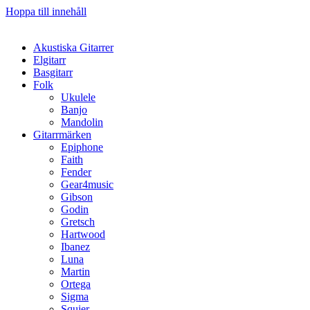
Hoppa till innehåll
Akustiska Gitarrer
Elgitarr
Basgitarr
Folk
Ukulele
Banjo
Mandolin
Gitarrmärken
Epiphone
Faith
Fender
Gear4music
Gibson
Godin
Gretsch
Hartwood
Ibanez
Luna
Martin
Ortega
Sigma
Squier