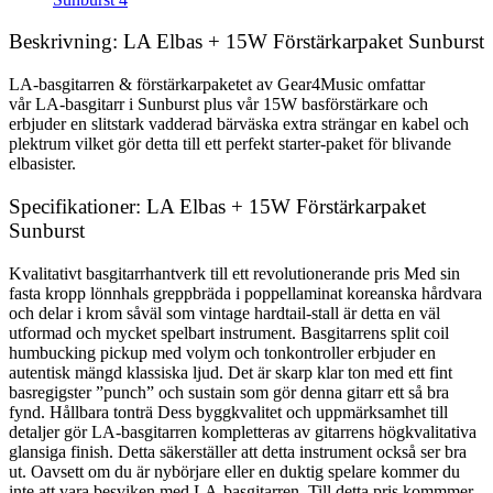
Beskrivning: LA Elbas + 15W Förstärkarpaket Sunburst
LA-basgitarren & förstärkarpaketet av Gear4Music omfattar
vår LA-basgitarr i Sunburst plus vår 15W basförstärkare och
erbjuder en slitstark vadderad bärväska extra strängar en kabel och
plektrum vilket gör detta till ett perfekt starter-paket för blivande
elbasister.
Specifikationer: LA Elbas + 15W Förstärkarpaket
Sunburst
Kvalitativt basgitarrhantverk till ett revolutionerande pris Med sin
fasta kropp lönnhals greppbräda i poppellaminat koreanska hårdvara
och delar i krom såväl som vintage hardtail-stall är detta en väl
utformad och mycket spelbart instrument. Basgitarrens split coil
humbucking pickup med volym och tonkontroller erbjuder en
autentisk mängd klassiska ljud. Det är skarp klar ton med ett fint
basregigster ”punch” och sustain som gör denna gitarr ett så bra
fynd. Hållbara tonträ Dess byggkvalitet och uppmärksamhet till
detaljer gör LA-basgitarren kompletteras av gitarrens högkvalitativa
glansiga finish. Detta säkerställer att detta instrument också ser bra
ut. Oavsett om du är nybörjare eller en duktig spelare kommer du
inte att vara besviken med LA-basgitarren. Till detta pris kommmer