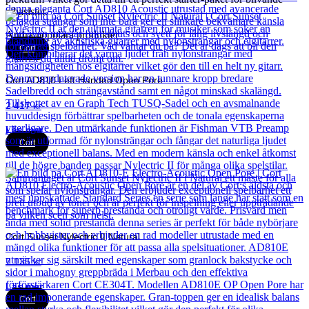
elbasister.
Andra populära produkter
Cort
Cort AD810 Left Handed Open Pore
2 417
kr
Läs mer
Cort
Cort Sunset Nylectric II Natural
7 135
kr
Läs mer
Cort