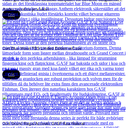
Andra populära produkter
Cort
Cort Blue Moon TBS Limited Edition w/Case
21 435
kr
Läs mer
Cort
Cort Grand Regal Acoustic GA5F Koa Natural