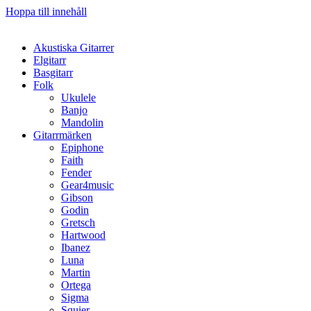
Hoppa till innehåll
Akustiska Gitarrer
Elgitarr
Basgitarr
Folk
Ukulele
Banjo
Mandolin
Gitarrmärken
Epiphone
Faith
Fender
Gear4music
Gibson
Godin
Gretsch
Hartwood
Ibanez
Luna
Martin
Ortega
Sigma
Squier