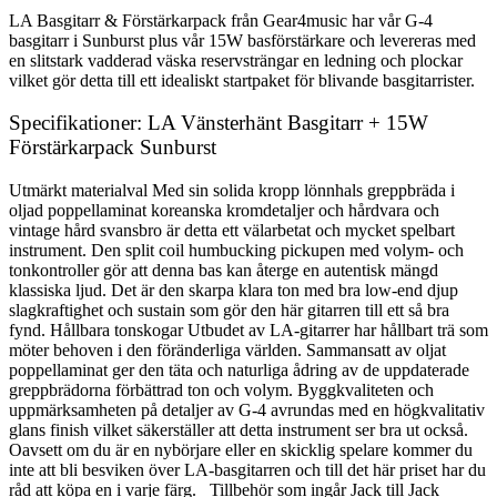
LA Basgitarr & Förstärkarpack från Gear4music har vår G-4
basgitarr i Sunburst plus vår 15W basförstärkare och levereras med
en slitstark vadderad väska reservsträngar en ledning och plockar
vilket gör detta till ett idealiskt startpaket för blivande basgitarrister.
Specifikationer: LA Vänsterhänt Basgitarr + 15W
Förstärkarpack Sunburst
Utmärkt materialval Med sin solida kropp lönnhals greppbräda i
oljad poppellaminat koreanska kromdetaljer och hårdvara och
vintage hård svansbro är detta ett välarbetat och mycket spelbart
instrument. Den split coil humbucking pickupen med volym- och
tonkontroller gör att denna bas kan återge en autentisk mängd
klassiska ljud. Det är den skarpa klara ton med bra low-end djup
slagkraftighet och sustain som gör den här gitarren till ett så bra
fynd. Hållbara tonskogar Utbudet av LA-gitarrer har hållbart trä som
möter behoven i den föränderliga världen. Sammansatt av oljat
poppellaminat ger den täta och naturliga ådring av de uppdaterade
greppbrädorna förbättrad ton och volym. Byggkvaliteten och
uppmärksamheten på detaljer av G-4 avrundas med en högkvalitativ
glans finish vilket säkerställer att detta instrument ser bra ut också.
Oavsett om du är en nybörjare eller en skicklig spelare kommer du
inte att bli besviken över LA-basgitarren och till det här priset har du
råd att köpa en i varje färg. Tillbehör som ingår Jack till Jack