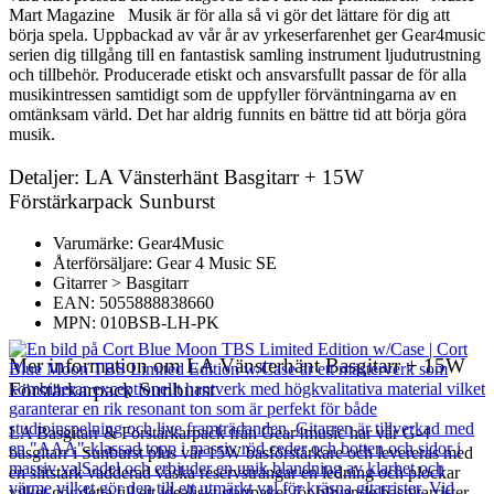
Mart Magazine Musik är för alla så vi gör det lättare för dig att
börja spela. Uppbackad av vår år av yrkeserfarenhet ger Gear4music
serien dig tillgång till en fantastisk samling instrument ljudutrustning
och tillbehör. Producerade etiskt och ansvarsfullt passar de för alla
musikintressen samtidigt som de uppfyller förväntningarna av en
omtänksam värld. Det har aldrig funnits en bättre tid att börja göra
musik.
Detaljer: LA Vänsterhänt Basgitarr + 15W
Förstärkarpack Sunburst
Varumärke: Gear4Music
Återförsäljare: Gear 4 Music SE
Gitarrer > Basgitarr
EAN: 5055888838660
MPN: 010BSB-LH-PK
Mer information om LA Vänsterhänt Basgitarr + 15W
Förstärkarpack Sunburst
LA Basgitarr & Förstärkarpack från Gear4music har vår G-4
basgitarr i Sunburst plus vår 15W basförstärkare och levereras med
en slitstark vadderad väska reservsträngar en ledning och plockar
vilket gör detta till ett idealiskt startpaket för blivande basgitarrister.