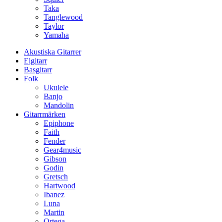
Taka
Tanglewood
Taylor
Yamaha
Akustiska Gitarrer
Elgitarr
Basgitarr
Folk
Ukulele
Banjo
Mandolin
Gitarrmärken
Epiphone
Faith
Fender
Gear4music
Gibson
Godin
Gretsch
Hartwood
Ibanez
Luna
Martin
Ortega