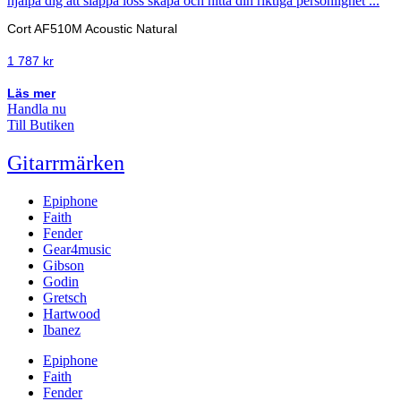
Cort AF510M Acoustic Natural
1 787
kr
Läs mer
Handla nu
Till Butiken
Gitarrmärken
Epiphone
Faith
Fender
Gear4music
Gibson
Godin
Gretsch
Hartwood
Ibanez
Epiphone
Faith
Fender