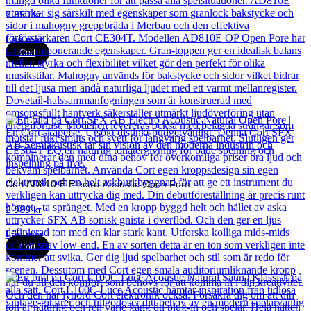
7 850
kr
Läs mer
Cort
Cort AD810-E Electro-Acoustic Open Pore
2 989
kr
Läs mer
Cort