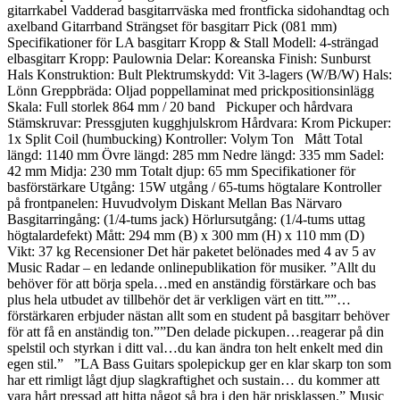
gitarrkabel Vadderad basgitarrväska med frontficka sidohandtag och
axelband Gitarrband Strängset för basgitarr Pick (081 mm)
Specifikationer för LA basgitarr Kropp & Stall Modell: 4-strängad
elbasgitarr Kropp: Paulownia Delar: Koreanska Finish: Sunburst
Hals Konstruktion: Bult Plektrumskydd: Vit 3-lagers (W/B/W) Hals:
Lönn Greppbräda: Oljad poppellaminat med prickpositionsinlägg
Skala: Full storlek 864 mm / 20 band Pickuper och hårdvara
Stämskruvar: Pressgjuten kugghjulskrom Hårdvara: Krom Pickuper:
1x Split Coil (humbucking) Kontroller: Volym Ton Mått Total
längd: 1140 mm Övre längd: 285 mm Nedre längd: 335 mm Sadel:
42 mm Midja: 230 mm Totalt djup: 65 mm Specifikationer för
basförstärkare Utgång: 15W utgång / 65-tums högtalare Kontroller
på frontpanelen: Huvudvolym Diskant Mellan Bas Närvaro
Basgitarringång: (1/4-tums jack) Hörlursutgång: (1/4-tums uttag
högtalardefekt) Mått: 294 mm (B) x 300 mm (H) x 110 mm (D)
Vikt: 37 kg Recensioner Det här paketet belönades med 4 av 5 av
Music Radar – en ledande onlinepublikation för musiker. ”Allt du
behöver för att börja spela…med en anständig förstärkare och bas
plus hela utbudet av tillbehör det är verkligen värt en titt.””…
förstärkaren erbjuder nästan allt som en student på basgitarr behöver
för att få en anständig ton.””Den delade pickupen…reagerar på din
spelstil och styrkan i ditt val…du kan ändra ton helt enkelt med din
egen stil.” ”LA Bass Guitars spolepickup ger en klar skarp ton som
har ett rimligt lågt djup slagkraftighet och sustain… du kommer att
vara hårt pressad att hitta något så bra i den här prisklassen.” Music