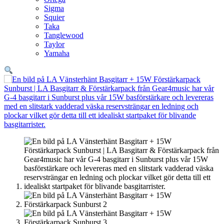
Sigma
Squier
Taka
Tanglewood
Taylor
Yamaha