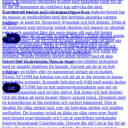
Cort SFX AB Electro Acoustic Natural Open Pore
3 418
kr
Läs mer
Cort
Cort L100C Luce Acoustic Natural Satin
2 846
kr
Läs mer
Cort