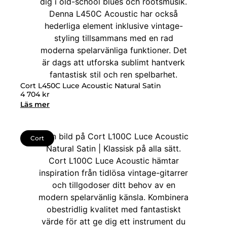
Cort L450C Luce Acoustic Natural Satin
4 704
kr
Läs mer
Cort