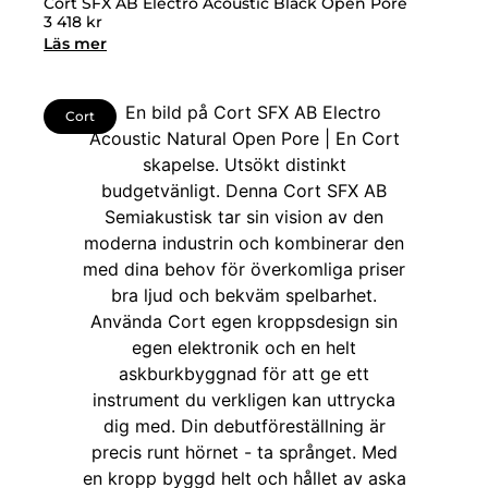
Cort SFX AB Electro Acoustic Black Open Pore
3 418
kr
Läs mer
Cort