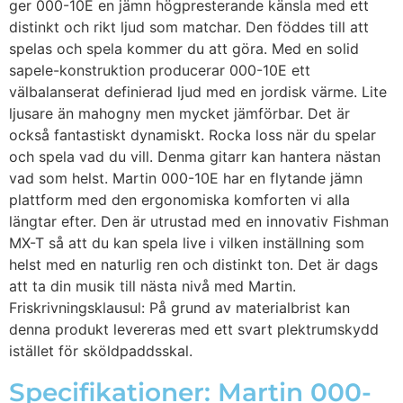
ger 000-10E en jämn högpresterande känsla med ett
distinkt och rikt ljud som matchar. Den föddes till att
spelas och spela kommer du att göra. Med en solid
sapele-konstruktion producerar 000-10E ett
välbalanserat definierad ljud med en jordisk värme. Lite
ljusare än mahogny men mycket jämförbar. Det är
också fantastiskt dynamiskt. Rocka loss när du spelar
och spela vad du vill. Denma gitarr kan hantera nästan
vad som helst. Martin 000-10E har en flytande jämn
plattform med den ergonomiska komforten vi alla
längtar efter. Den är utrustad med en innovativ Fishman
MX-T så att du kan spela live i vilken inställning som
helst med en naturlig ren och distinkt ton. Det är dags
att ta din musik till nästa nivå med Martin.
Friskrivningsklausul: På grund av materialbrist kan
denna produkt levereras med ett svart plektrumskydd
istället för sköldpaddsskal.
Specifikationer: Martin 000-