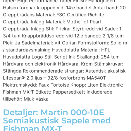
taper: High Performance Taper Finish: Handgniden
Halsen förenar kroppen vid: 14:e bandet Antal band: 20
Greppbrädans Material: FSC Certified Richlite
Greppbräda Inlägg Material: Mother of Pearl
Greppbräda Inlägg Stil: Prickar Styrbredd vid Sadel: 1
3/4 tum Knappbräddsbredd vid 12:e bandet: 2 1/8 tum
Plek: Ja Sadelmaterial: Vit Corian Formstolform: Solid m
/ standardavsmalning Huvudplatta Material: HPL
Huvudplatta Logo Stil: Script Ink Skallängd: 254 tum
Hårdvara och elektronik Hårdvara: Krom Stämskruvar:
Stängda Rekommenderade strängar: Autentisk akustisk
Lifespan® 2.0 ljus – 92/8 fosforbrons MA540T
Plektrumskydd: Faux Tortoise Knopp: Liten Elektronik:
Fishman MX-T Etikett: Pappersetikett Inkluderade
tillbehör: Mjuk väska
Detaljer: Martin 000-10E
Semiakustisk Sapele med
Fishman MX-T