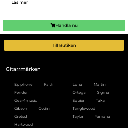
Läs mer
Handla nu
Till Butiken
Gitarrmärken
Epiphone
Faith
Luna
Martin
Fender
Ortega
Sigma
Gear4music
Squier
Taka
Gibson
Godin
Tanglewood
Gretsch
Taylor
Yamaha
Hartwood