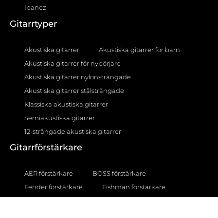
Ibanez
Gitarrtyper
Akustiska gitarrer
Akustiska gitarrer för barn
Akustiska gitarrer för nybörjare
Akustiska gitarrer nylonsträngade
Akustiska gitarrer stålsträngade
Klassiska akustiska gitarrer
Semiakustiska gitarrer
12-strängade akustiska gitarrer
Gitarrförstärkare
AER förstärkare
BOSS förstärkare
Fender förstärkare
Fishman förstärkare
Gear4music förstärkare
Hartwood förstärkare
Marshall förstärkare
Subzero förstärkare