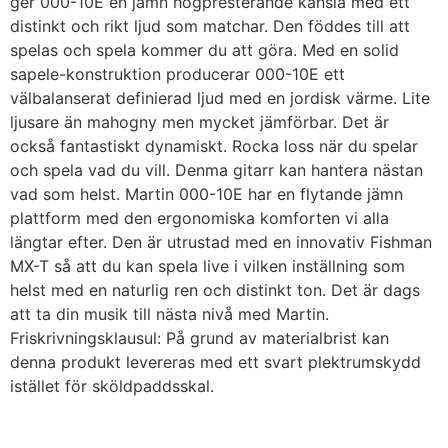
ger 000-10E en jämn högpresterande känsla med ett
distinkt och rikt ljud som matchar. Den föddes till att
spelas och spela kommer du att göra. Med en solid
sapele-konstruktion producerar 000-10E ett
välbalanserat definierad ljud med en jordisk värme. Lite
ljusare än mahogny men mycket jämförbar. Det är
också fantastiskt dynamiskt. Rocka loss när du spelar
och spela vad du vill. Denma gitarr kan hantera nästan
vad som helst. Martin 000-10E har en flytande jämn
plattform med den ergonomiska komforten vi alla
längtar efter. Den är utrustad med en innovativ Fishman
MX-T så att du kan spela live i vilken inställning som
helst med en naturlig ren och distinkt ton. Det är dags
att ta din musik till nästa nivå med Martin.
Friskrivningsklausul: På grund av materialbrist kan
denna produkt levereras med ett svart plektrumskydd
istället för sköldpaddsskal.