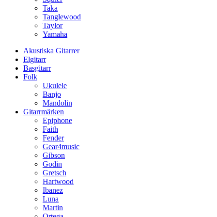
Taka
Tanglewood
Taylor
Yamaha
Akustiska Gitarrer
Elgitarr
Basgitarr
Folk
Ukulele
Banjo
Mandolin
Gitarrmärken
Epiphone
Faith
Fender
Gear4music
Gibson
Godin
Gretsch
Hartwood
Ibanez
Luna
Martin
Ortega