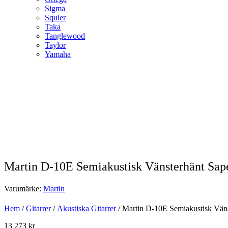
Sigma
Squier
Taka
Tanglewood
Taylor
Yamaha
Martin D-10E Semiakustisk Vänsterhänt Sa
Varumärke:
Martin
Hem
/
Gitarrer
/
Akustiska Gitarrer
/ Martin D-10E Semiakustisk Vän
13 273
kr