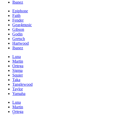
Ibanez
Epiphone
Faith
Fender
Gear4music
Gibson
Godin
Gretsch
Hartwood
Ibanez
Luna
Martin
Ortega
Sigma
Squier
Taka
Tanglewood
Taylor
Yamaha
Luna
Martin
Ortega