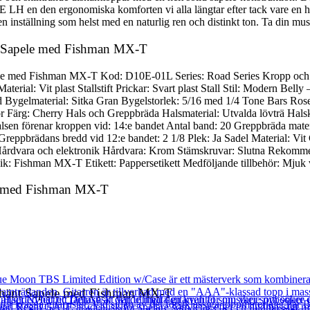
E LH en den ergonomiska komforten vi alla längtar efter tack vare en h
inställning som helst med en naturlig ren och distinkt ton. Ta din musi
nt Sapele med Fishman MX-T
ele med Fishman MX-T Kod: D10E-01L Series: Road Series Kropp och St
 Material: Vit plast Stallstift Prickar: Svart plast Stall Stil: Modern Be
Bygelmaterial: Sitka Gran Bygelstorlek: 5/16 med 1/4 Tone Bars Roset
or Färg: Cherry Hals och Greppbräda Halsmaterial: Utvalda lövträ Hals
n förenar kroppen vid: 14:e bandet Antal band: 20 Greppbräda materia
 Greppbrädans bredd vid 12:e bandet: 2 1/8 Plek: Ja Sadel Material: V
Hårdvara och elektronik Hårdvara: Krom Stämskruvar: Slutna Rekommen
: Fishman MX-T Etikett: Pappersetikett Medföljande tillbehör: Mjuk
le med Fishman MX-T
rhänt Sapele med Fishman MX-T