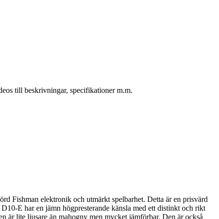
s till beskrivningar, specifikationer m.m.
örd Fishman elektronik och utmärkt spelbarhet. Detta är en prisvärd
. D10-E har en jämn högpresterande känsla med ett distinkt och rikt
Den är lite ljusare än mahogny men mycket jämförbar. Den är också