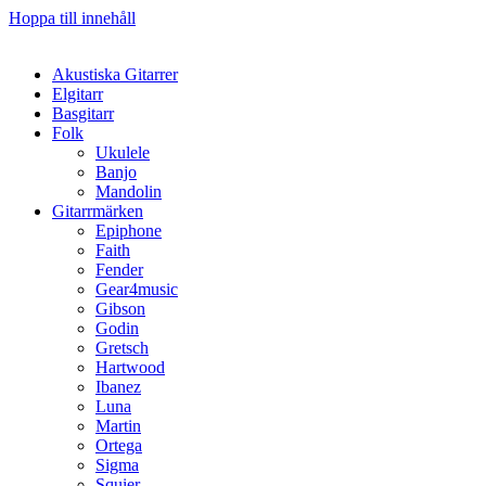
Hoppa till innehåll
Akustiska Gitarrer
Elgitarr
Basgitarr
Folk
Ukulele
Banjo
Mandolin
Gitarrmärken
Epiphone
Faith
Fender
Gear4music
Gibson
Godin
Gretsch
Hartwood
Ibanez
Luna
Martin
Ortega
Sigma
Squier