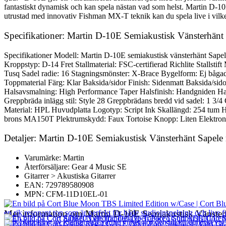
fantastiskt dynamisk och kan spela nästan vad som helst. Martin D-10
utrustad med innovativ Fishman MX-T teknik kan du spela live i vilken 
Specifikationer: Martin D-10E Semiakustisk Vänsterhä
Specifikationer Modell: Martin D-10E semiakustisk vänsterhänt Sap
Kroppstyp: D-14 Fret Stallmaterial: FSC-certifierad Richlite Stallstift
Tusq Sadel radie: 16 Stagningsmönster: X-Brace Bygelform: Ej bågad 
Toppmaterial Färg: Klar Baksida/sidor Finish: Sidenmatt Baksida/sid
Halsavsmalning: High Performance Taper Halsfinish: Handgniden Halse
Greppbräda inlägg stil: Style 28 Greppbrädans bredd vid sadel: 1 3/4
Material: HPL Huvudplatta Logotyp: Script Ink Skallängd: 254 tum 
brons MA150T Plektrumskydd: Faux Tortoise Knopp: Liten Elektronik
Detaljer: Martin D-10E Semiakustisk Vänsterhänt Sape
Varumärke: Martin
Återförsäljare: Gear 4 Music SE
Gitarrer > Akustiska Gitarrer
EAN: 729789580908
MPN: CFM-11D10EL-01
Mer information om Martin D-10E Semiakustisk Vänste