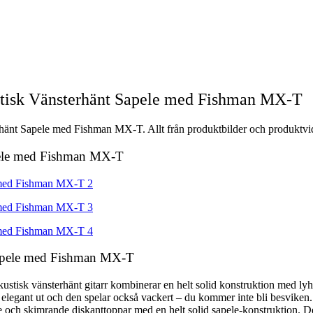
tisk Vänsterhänt Sapele med Fishman MX-T
änt Sapele med Fishman MX-T. Allt från produktbilder och produktvideo
apele med Fishman MX-T
Sapele med Fishman MX-T
stisk vänsterhänt gitarr kombinerar en helt solid konstruktion med lyh
r elegant ut och den spelar också vackert – du kommer inte bli besviken
me och skimrande diskanttoppar med en helt solid sapele-konstruktion. 