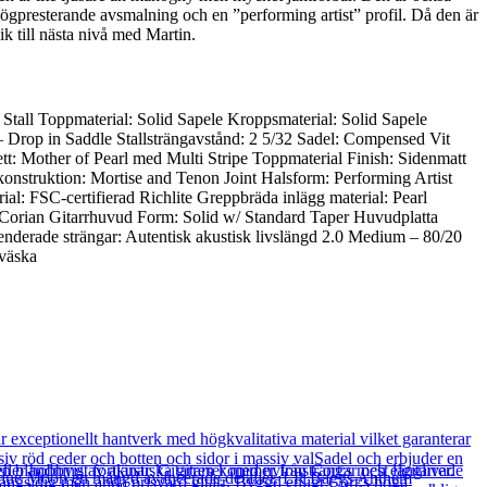
ögpresterande avsmalning och en ”performing artist” profil. Då den är
k till nästa nivå med Martin.
all Toppmaterial: Solid Sapele Kroppsmaterial: Solid Sapele
lly – Drop in Saddle Stallsträngavstånd: 2 5/32 Sadel: Compensed Vit
t: Mother of Pearl med Multi Stripe Toppmaterial Finish: Sidenmatt
konstruktion: Mortise and Tenon Joint Halsform: Performing Artist
l: FSC-certifierad Richlite Greppbräda inlägg material: Pearl
it Corian Gitarrhuvud Form: Solid w/ Standard Taper Huvudplatta
derade strängar: Autentisk akustisk livslängd 2.0 Medium – 80/20
 väska