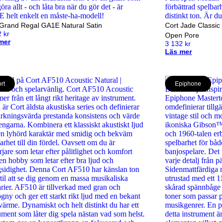
 Grand Regal GA1E Natural Satin
Cort Jade Classic 
2
kr
Open Pore
mer
3 132
kr
Läs mer
rt
Epiphone