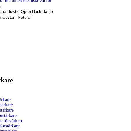
one Bowtie Open Back Banjo
n Custom Natural
rkare
ärkare
tärkare
stärkare
rstärkare
 förstärkare
örstärkare