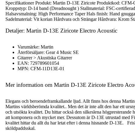
Specifikationer Produkt: Martin D-13E Ziricote Produktkod: CFM-G
Kroppstyp: D-14 band (Dreadnought ) Stallmaterial: FSC-certifierad
Halsavsmalning: High Performance Taper Hals finish: Hand gnuggad 
Sadelmaterial: Vit korian Hårdvara och Strängar Hårdvara: Krom S
Detaljer: Martin D-13E Ziricote Electro Acoustic
Varumärke: Martin
Återförsäljare: Gear 4 Music SE
Gitarrer > Akustiska Gitarrer
EAN: 729789601054
MPN: CFM-11D13E-01
Mer information om Martin D-13E Ziricote Electro Aco
Elegans och beroendeframkallande ljud. Allt finns hos denna Martin 
Martins världsberömda kvalitet.. Men det är inte allt den har ett urs
och utsökta kvalitet. Du hittar också den silkeslena högpresterande 
att komponera och mycket mer. Dessutom är D-13E utrustad med Fishman
kvalitet hittar du allt du har letat efter i denna hisnande D-13E. Fri
sköldpaddsskal.