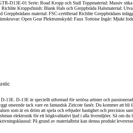
TR-D13E-01 Serie: Road Kropp och Stall Toppmaterial: Massiv sitka 
 Richlite Kroppsfinish: Blank Hals och Greppbräda Halsmaterial: Utval
Greppbrädans material: FSC-certifierad Richlite Greppbrädans inlägg: 
tämskruvar: Open Gear Plektrumskydd: Faux Tortoise Ingår: Mjukt fodr
ustic
D-13E. D-13E är speciellt utformad för seriösa artister och passionerad
nyggt utseende tack vare en fantastisk Ziricote fanér. Du kommer att bli 
halsen som är en dröm att spela och erbjuder hastighet och precision sa
 elektronik för ett högkvalitativt ljud i alla livemiljöer. Så om du let
skrivningsklausul: På grund av materialbrist kan denna produkt levereras 