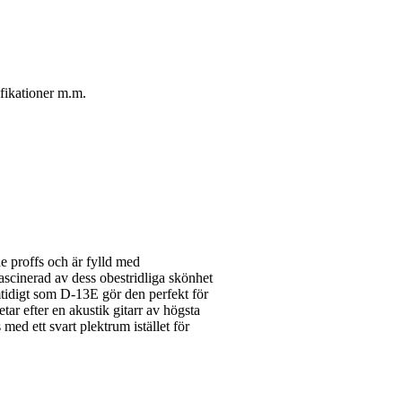
ifikationer m.m.
e proffs och är fylld med
fascinerad av dess obestridliga skönhet
mtidigt som D-13E gör den perfekt för
ar efter en akustik gitarr av högsta
med ett svart plektrum istället för