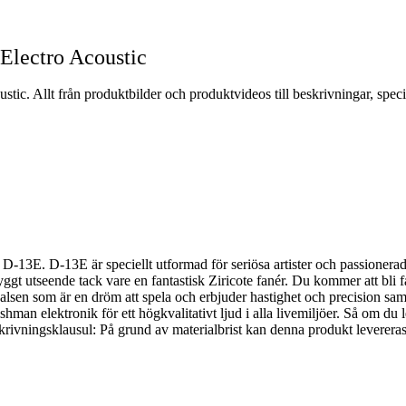
Electro Acoustic
tic. Allt från produktbilder och produktvideos till beskrivningar, spec
D-13E. D-13E är speciellt utformad för seriösa artister och passionerad
nyggt utseende tack vare en fantastisk Ziricote fanér. Du kommer att bli 
halsen som är en dröm att spela och erbjuder hastighet och precision sa
 elektronik för ett högkvalitativt ljud i alla livemiljöer. Så om du let
skrivningsklausul: På grund av materialbrist kan denna produkt levereras 