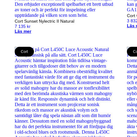
Cort
3 83
Cort Sunset Nylectric II Natural
Läs 
7 135
kr
Läs mer
Cort
Co