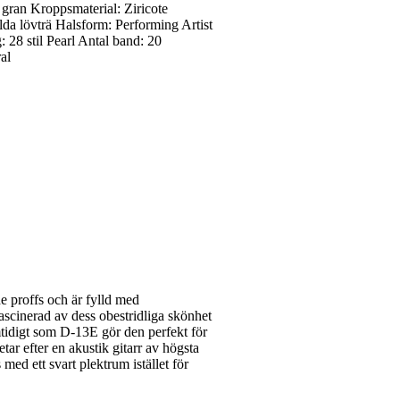
gran Kroppsmaterial: Ziricote
da lövträ Halsform: Performing Artist
28 stil Pearl Antal band: 20
al
e proffs och är fylld med
fascinerad av dess obestridliga skönhet
mtidigt som D-13E gör den perfekt för
ar efter en akustik gitarr av högsta
med ett svart plektrum istället för