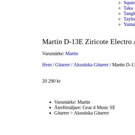
Squie
Taka
Tang
Taylo
Yama
Martin D-13E Ziricote Electro 
Varumärke:
Martin
Hem
/
Gitarrer
/
Akustiska Gitarrer
/ Martin D-13
20 290
kr
Varumärke: Martin
Återförsäljare: Gear 4 Music SE
Gitarrer > Akustiska Gitarrer
Handla nu