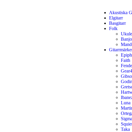
Akustiska Gi
Elgitarr
Basgitarr
Folk
Ukule
Banjo
Mand
Gitarrmärke
Epip
Faith
Fende
Gear4
Gibs
Godi
Grets
Hart
Ibane
Luna
Marti
Orteg
Sigm
Squie
Taka