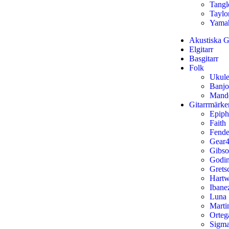
Tang
Taylo
Yama
Akustiska Gi
Elgitarr
Basgitarr
Folk
Ukule
Banjo
Mand
Gitarrmärke
Epip
Faith
Fende
Gear4
Gibs
Godi
Grets
Hart
Ibane
Luna
Marti
Orteg
Sigm