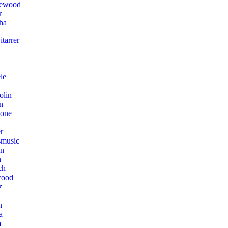
lewood
r
ha
tarrer
le
olin
n
hone
r
music
on
n
ch
wood
z
n
a
a