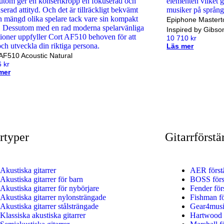
Epiphone Mastert
Inspired by Gibso
10 710
kr
Läs mer
AF510 Acoustic Natural
6
kr
mer
Handla nu
rtyper
Gitarrförstä
Akustiska gitarrer
AER först
Akustiska gitarrer för barn
BOSS förs
Akustiska gitarrer för nybörjare
Fender för
Akustiska gitarrer nylonsträngade
Fishman fö
Akustiska gitarrer stålsträngade
Gear4music
Klassiska akustiska gitarrer
Hartwood f