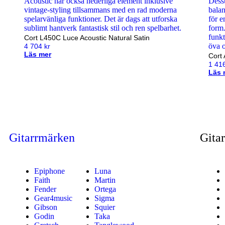
Cort L450C Luce Acoustic Natural Satin
4 704
kr
Läs mer
Cort 
1 41
Läs 
Gitarrmärken
Gitar
Epiphone
Luna
Faith
Martin
Fender
Ortega
Gear4music
Sigma
Gibson
Squier
Godin
Taka