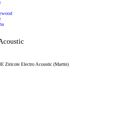
r
lewood
r
ha
Acoustic
E Ziricote Electro Acoustic (Martin)