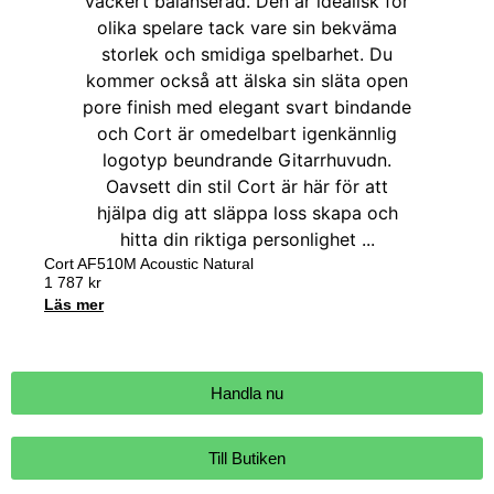
Cort AF510M Acoustic Natural
1 787
kr
Läs mer
Handla nu
Till Butiken