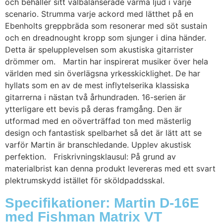
och behåller sitt välbalanserade varma ljud i varje
scenario. Strumma varje ackord med lätthet på en
Ebenholts greppbräda som resonerar med söt sustain
och en dreadnought kropp som sjunger i dina händer.
Detta är spelupplevelsen som akustiska gitarrister
drömmer om. Martin har inspirerat musiker över hela
världen med sin överlägsna yrkesskicklighet. De har
hyllats som en av de mest inflytelserika klassiska
gitarrerna i nästan två århundraden. 16-serien är
ytterligare ett bevis på deras framgång. Den är
utformad med en oöverträffad ton med mästerlig
design och fantastisk spelbarhet så det är lätt att se
varför Martin är branschledande. Upplev akustisk
perfektion. Friskrivningsklausul: På grund av
materialbrist kan denna produkt levereras med ett svart
plektrumskydd istället för sköldpaddsskal.
Specifikationer: Martin D-16E
med Fishman Matrix VT