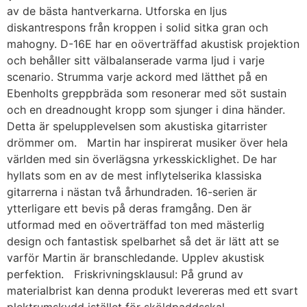
av de bästa hantverkarna. Utforska en ljus
diskantrespons från kroppen i solid sitka gran och
mahogny. D-16E har en oöverträffad akustisk projektion
och behåller sitt välbalanserade varma ljud i varje
scenario. Strumma varje ackord med lätthet på en
Ebenholts greppbräda som resonerar med söt sustain
och en dreadnought kropp som sjunger i dina händer.
Detta är spelupplevelsen som akustiska gitarrister
drömmer om. Martin har inspirerat musiker över hela
världen med sin överlägsna yrkesskicklighet. De har
hyllats som en av de mest inflytelserika klassiska
gitarrerna i nästan två århundraden. 16-serien är
ytterligare ett bevis på deras framgång. Den är
utformad med en oöverträffad ton med mästerlig
design och fantastisk spelbarhet så det är lätt att se
varför Martin är branschledande. Upplev akustisk
perfektion. Friskrivningsklausul: På grund av
materialbrist kan denna produkt levereras med ett svart