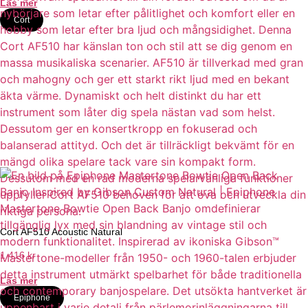
Läs mer
Cort
Cort AF510 Acoustic Natural
1 416
kr
Läs mer
Epiphone