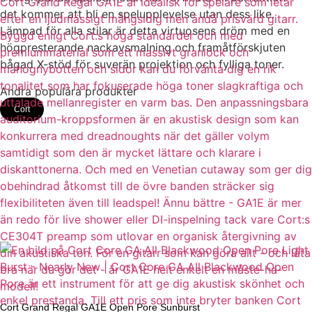
det kommer att bli en spelupplevelse utan dess like.
Lämpad för alla stilar är detta virtuosens dröm med en
högpresterande nackavsmalning och framåtförskjuten
bågad X-stöd för suverän projektion och fylliga toner.
Andra populära produkter
Cort
Cort Grand Regal GA1E Open Pore Sunburst