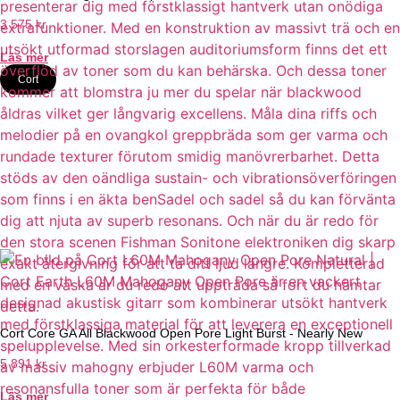
3 575
kr
Läs mer
Cort
Cort Core GA All Blackwood Open Pore Light Burst - Nearly New
5 891
kr
Läs mer