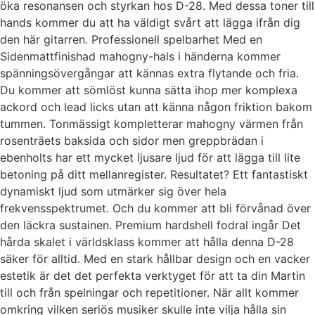
öka resonansen och styrkan hos D-28. Med dessa toner till
hands kommer du att ha väldigt svårt att lägga ifrån dig
den här gitarren. Professionell spelbarhet Med en
Sidenmattfinishad mahogny-hals i händerna kommer
spänningsövergångar att kännas extra flytande och fria.
Du kommer att sömlöst kunna sätta ihop mer komplexa
ackord och lead licks utan att känna någon friktion bakom
tummen. Tonmässigt kompletterar mahogny värmen från
rosenträets baksida och sidor men greppbrädan i
ebenholts har ett mycket ljusare ljud för att lägga till lite
betoning på ditt mellanregister. Resultatet? Ett fantastiskt
dynamiskt ljud som utmärker sig över hela
frekvensspektrumet. Och du kommer att bli förvånad över
den läckra sustainen. Premium hardshell fodral ingår Det
hårda skalet i världsklass kommer att hålla denna D-28
säker för alltid. Med en stark hållbar design och en vacker
estetik är det det perfekta verktyget för att ta din Martin
till och från spelningar och repetitioner. När allt kommer
omkring vilken seriös musiker skulle inte vilja hålla sin