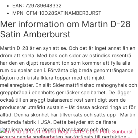
EAN: 729789648332
MPN: CFM-10D28SATINAMBERBURST
Mer information om Martin D-28
Satin Amberburst
Martin D-28 är en syn att se. Och det är inget annat än en
dröm att spela. Med bak och sidor av ostindisk rosenträ
har den en djupt resonant ton som kommer att fylla alla
rum du spelar den i. Förvänta dig breda genomträngande
lågton och kristallklara toppar med ett mjukt
mellanregister. En slät Sidenmattfinishad mahognyhals och
greppbräda i ebenholts ger läcker spelbarhet. De lägger
också till en snyggt balanserad röst samtidigt som de
producerar utmärkt sustain – låt dessa ackord ringa ut för
alltid! Denna skönhet har tillverkats och satts upp i Martin
berömda fabrik i USA. Detta betyder att de finare
detaljerna som strängspel bandkanter och den
övergripande spelbarheten har förfinats till perfektion –