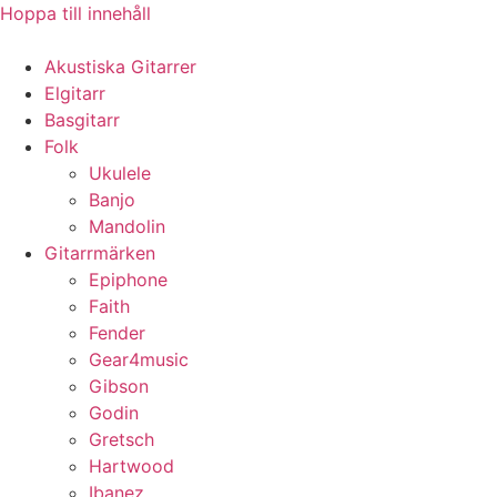
Hoppa till innehåll
Akustiska Gitarrer
Elgitarr
Basgitarr
Folk
Ukulele
Banjo
Mandolin
Gitarrmärken
Epiphone
Faith
Fender
Gear4music
Gibson
Godin
Gretsch
Hartwood
Ibanez