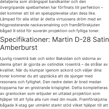
detaljerna som strängspel bandkanter och den
övergripande spelbarheten har förfinats till perfektion –
det kommer att bli en spelupplevelse utan dess like.
Lämpad för alla stilar är detta virtuosens dröm med en
högpresterande nackavsmalning och framåtförskjuten
bågad X-stöd för suverän projektion och fylliga toner.
Specifikationer: Martin D-28 Satin
Amberburst
Ljuvlig rosenträ bak och sidor Baksidan och sidorna av
denna gitarr är gjorda av ostindisk rosenträ – de strålar av
kvalitet. När du klumpar igenom ackord och väljer dina
toner kommer du att upptäcka att de sjunger med
resonans och fyllighet. Den nedre delen är bred medan
topparna har en gnistrande krispighet. Detta kompletteras
av granlocken som erbjuder en uttalad projektion som
hjälper till att fylla alla rum med din musik. Framförskjutna
bågade X-stag ger utmärkt starkt stöd vilket hjälper till att