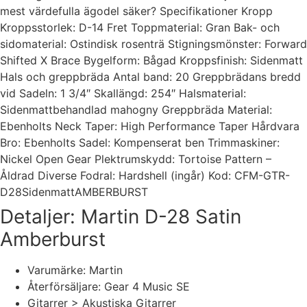
mest värdefulla ägodel säker? Specifikationer Kropp
Kroppsstorlek: D-14 Fret Toppmaterial: Gran Bak- och
sidomaterial: Ostindisk rosenträ Stigningsmönster: Forward
Shifted X Brace Bygelform: Bågad Kroppsfinish: Sidenmatt
Hals och greppbräda Antal band: 20 Greppbrädans bredd
vid Sadeln: 1 3/4″ Skallängd: 254″ Halsmaterial:
Sidenmattbehandlad mahogny Greppbräda Material:
Ebenholts Neck Taper: High Performance Taper Hårdvara
Bro: Ebenholts Sadel: Kompenserat ben Trimmaskiner:
Nickel Open Gear Plektrumskydd: Tortoise Pattern –
Åldrad Diverse Fodral: Hardshell (ingår) Kod: CFM-GTR-
D28SidenmattAMBERBURST
Detaljer: Martin D-28 Satin
Amberburst
Varumärke: Martin
Återförsäljare: Gear 4 Music SE
Gitarrer > Akustiska Gitarrer