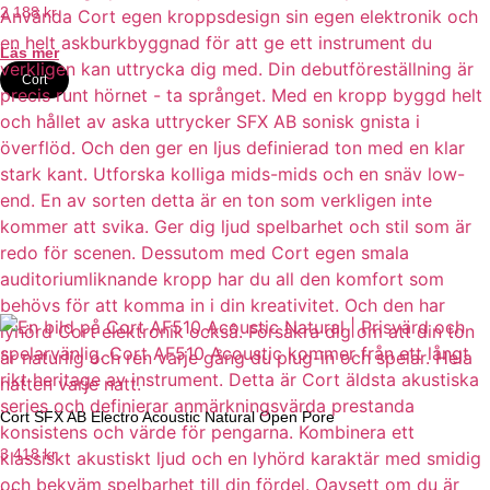
2 188
kr
Läs mer
Cort
Cort SFX AB Electro Acoustic Natural Open Pore
3 418
kr