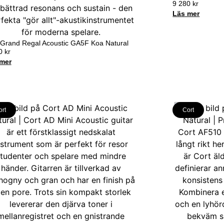
9 280
kr
Läs mer
 Grand Regal Acoustic GA5F Koa Natural
50
kr
mer
ort
Cort