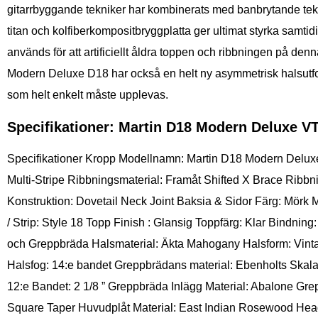
gitarrbyggande tekniker har kombinerats med banbrytande tekno
titan och kolfiberkompositbryggplatta ger ultimat styrka samti
används för att artificiellt åldra toppen och ribbningen på denna
Modern Deluxe D18 har också en helt ny asymmetrisk halsutfo
som helt enkelt måste upplevas.
Specifikationer: Martin D18 Modern Deluxe V
Specifikationer Kropp Modellnamn: Martin D18 Modern Delux
Multi-Stripe Ribbningsmaterial: Framåt Shifted X Brace Ribb
Konstruktion: Dovetail Neck Joint Baksia & Sidor Färg: Mörk
/ Strip: Style 18 Topp Finish : Glansig Toppfärg: Klar Bind
och Greppbräda Halsmaterial: Äkta Mahogany Halsform: Vint
Halsfog: 14:e bandet Greppbrädans material: Ebenholts Skala 
12:e Bandet: 2 1/8 ” Greppbräda Inlägg Material: Abalone Gre
Square Taper Huvudplåt Material: East Indian Rosewood Headp