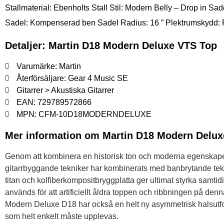
Stallmaterial: Ebenholts Stall Stil: Modern Belly – Drop in Saddl
Sadel: Kompenserad ben Sadel Radius: 16 ” Plektrumskydd: Fau
Detaljer: Martin D18 Modern Deluxe VTS Top
Varumärke: Martin
Återförsäljare: Gear 4 Music SE
Gitarrer > Akustiska Gitarrer
EAN: 729789572866
MPN: CFM-10D18MODERNDELUXE
Mer information om Martin D18 Modern Delu
Genom att kombinera en historisk ton och moderna egenskaper
gitarrbyggande tekniker har kombinerats med banbrytande tekno
titan och kolfiberkompositbryggplatta ger ultimat styrka samti
används för att artificiellt åldra toppen och ribbningen på denna
Modern Deluxe D18 har också en helt ny asymmetrisk halsutfo
som helt enkelt måste upplevas.