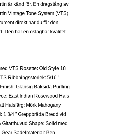
tin är känd för. En dragstång av
Martin Vintage Tone System (VTS)
trument direkt när du får den.
. Den har en oslagbar kvalitet
med VTS Rosette: Old Style 18
TS Ribbningsstorlek: 5/16 ”
inish: Glansig Baksida Purfling
iece: East Indian Rosewood Hals
att Halsfärg: Mörk Mahogany
: 1 3/4 ” Greppbräda Bredd vid
ra Gitarrhuvud Shape: Solid med
n Gear Sadelmaterial: Ben