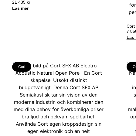
21 435
kr
Läs mer
Cort
7 8
Läs 
Cort
C