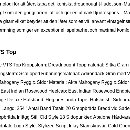
logi för att återskapa det ikoniska dreadnought-ljudet som Mar
digt som den gör gitarren lätt och ger en utmärkt ljudrespons. 
 gitarr vilket betyder att den låter som ett väl använt vintageins
rmning som ger en exceptionell spelbarhet och maximal komfort
TS Top
e VTS Top Kroppsform: Dreadnought Toppmaterial: Sitka Gran 
ningsform: Scalloped Ribbningsmaterial: Adirondack Gran med V
 Mahogany Rygg & Sidor Material: Äkta Mahogany Rygg & Sidor F
ning: East Indian Rosewood Heelcap: East Indian Rosewood Endp
age Deluxe Halsband: Hög prestanda Taper Halsfinish: Sidenm
Längd: 254 ” Antal Band Totalt: 20 Greppbräda Bredd vid Sadel
ppbräda Inlägg Stil: Old Style 18 Sidopunkter: Abalone Hårdva
late Logo Style: Stylized Script Inlay Stämskruvar: Gold Ope