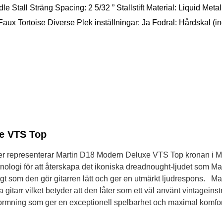
e Stall Sträng Spacing: 2 5/32 ” Stallstift Material: Liquid Metal 
x Tortoise Diverse Plek inställningar: Ja Fodral: Hårdskal (in
xe VTS Top
 representerar Martin D18 Modern Deluxe VTS Top kronan i Mar
logi för att återskapa det ikoniska dreadnought-ljudet som Mar
digt som den gör gitarren lätt och ger en utmärkt ljudrespons. 
 gitarr vilket betyder att den låter som ett väl använt vintageins
rmning som ger en exceptionell spelbarhet och maximal komfort