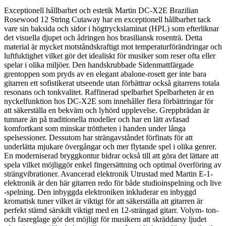
Exceptionell hållbarhet och estetik Martin DC-X2E Brazilian
Rosewood 12 String Cutaway har en exceptionell hållbarhet tack
vare sin baksida och sidor i högtryckslaminat (HPL) som efterliknar
det visuella djupet och ådringen hos brasiliansk rosenträ. Detta
material är mycket motståndskraftigt mot temperaturförändringar och
luftfuktighet vilket gör det idealiskt för musiker som reser ofta eller
spelar i olika miljöer. Den handskrubbade Sidenmattfärgade
grentoppen som pryds av en elegant abalone-rosett ger inte bara
gitarren ett sofistikerat utseende utan förbättrar också gitarrens totala
resonans och tonkvalitet. Raffinerad spelbarhet Spelbarheten är en
nyckelfunktion hos DC-X2E som innehåller flera förbättringar för
att säkerställa en bekväm och lyhörd upplevelse. Greppbrädan är
tunnare än på traditionella modeller och har en lätt avfasad
komfortkant som minskar tröttheten i handen under långa
spelsessioner. Dessutom har strängavståndet förfinats för att
underlätta mjukare övergångar och mer flytande spel i olika genrer.
En moderniserad bryggkontur bidrar också till att göra det lättare att
spela vilket möjliggör enkel fingersättning och optimal överföring av
strängvibrationer. Avancerad elektronik Utrustad med Martin E-1-
elektronik är den här gitarren redo för både studioinspelning och live
-spelning. Den inbyggda elektroniken inkluderar en inbyggd
kromatisk tuner vilket är viktigt för att säkerställa att gitarren är
perfekt stämd särskilt viktigt med en 12-strängad gitarr. Volym- ton-
och fasreglage gör det möjligt för musikern att skräddarsy ljudet