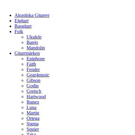
Hoppa
till
Akustiska Gitarrer
innehåll
Elgitarr
Basgitarr
Folk
Ukulele
Banjo
Mandolin
Gitarrmärken
Epiphone
Faith
Fender
Gear4music
Gibson
Godin
Gretsch
Hartwood
Ibanez
Luna
Martin
Ortega
Sigma
Squier
Taka