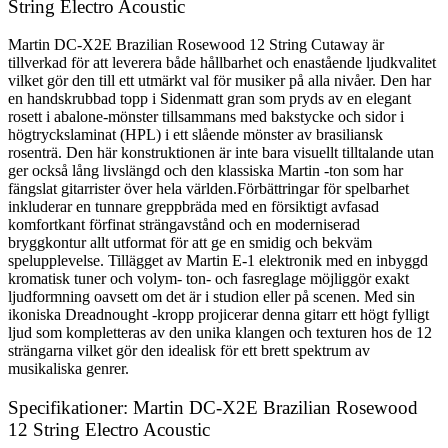
String Electro Acoustic
Martin DC-X2E Brazilian Rosewood 12 String Cutaway är
tillverkad för att leverera både hållbarhet och enastående ljudkvalitet
vilket gör den till ett utmärkt val för musiker på alla nivåer. Den har
en handskrubbad topp i Sidenmatt gran som pryds av en elegant
rosett i abalone-mönster tillsammans med bakstycke och sidor i
högtryckslaminat (HPL) i ett slående mönster av brasiliansk
rosenträ. Den här konstruktionen är inte bara visuellt tilltalande utan
ger också lång livslängd och den klassiska Martin -ton som har
fängslat gitarrister över hela världen.Förbättringar för spelbarhet
inkluderar en tunnare greppbräda med en försiktigt avfasad
komfortkant förfinat strängavstånd och en moderniserad
bryggkontur allt utformat för att ge en smidig och bekväm
spelupplevelse. Tillägget av Martin E-1 elektronik med en inbyggd
kromatisk tuner och volym- ton- och fasreglage möjliggör exakt
ljudformning oavsett om det är i studion eller på scenen. Med sin
ikoniska Dreadnought -kropp projicerar denna gitarr ett högt fylligt
ljud som kompletteras av den unika klangen och texturen hos de 12
strängarna vilket gör den idealisk för ett brett spektrum av
musikaliska genrer.
Specifikationer: Martin DC-X2E Brazilian Rosewood
12 String Electro Acoustic