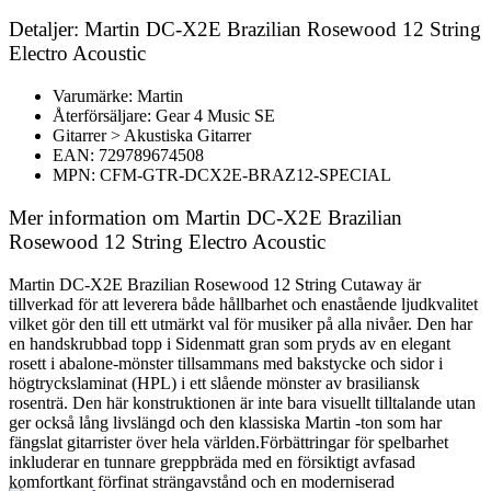
Detaljer: Martin DC-X2E Brazilian Rosewood 12 String
Electro Acoustic
Varumärke: Martin
Återförsäljare: Gear 4 Music SE
Gitarrer > Akustiska Gitarrer
EAN: 729789674508
MPN: CFM-GTR-DCX2E-BRAZ12-SPECIAL
Mer information om Martin DC-X2E Brazilian
Rosewood 12 String Electro Acoustic
Martin DC-X2E Brazilian Rosewood 12 String Cutaway är
tillverkad för att leverera både hållbarhet och enastående ljudkvalitet
vilket gör den till ett utmärkt val för musiker på alla nivåer. Den har
en handskrubbad topp i Sidenmatt gran som pryds av en elegant
rosett i abalone-mönster tillsammans med bakstycke och sidor i
högtryckslaminat (HPL) i ett slående mönster av brasiliansk
rosenträ. Den här konstruktionen är inte bara visuellt tilltalande utan
ger också lång livslängd och den klassiska Martin -ton som har
fängslat gitarrister över hela världen.Förbättringar för spelbarhet
inkluderar en tunnare greppbräda med en försiktigt avfasad
komfortkant förfinat strängavstånd och en moderniserad