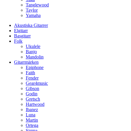
Tanglewood
Taylor
Yamaha
Akustiska Gitarrer
Elgitarr
Basgitarr
Folk
Ukulele
Banjo
Mandolin
Gitarrmärken
Epiphone
Faith
Fender
Gear4music
Gibson
Godin
Gretsch
Hartwood
Ibanez
Luna
Martin
Ortega
Sigma