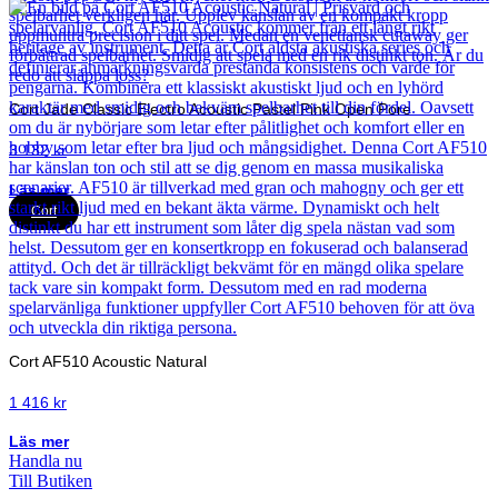
Cort Jade Classic Electro Acoustic Pastel Pink Open Pore
3 132
kr
Läs mer
Cort
Cort AF510 Acoustic Natural
1 416
kr
Läs mer
Handla nu
Till Butiken