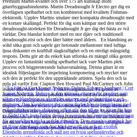
Premium Martin-kvalitet och över 175 års kunskap inom
gitarrbyggnadsindustrin. Martin Dreadnought Jr Electro ger dig en
överlägsen spelbarhet och ton kombinerat med kvalitets Fishman-
elektronik. Upplev Martins smalare mer kompakta dreadnought med
en kortare skallängd. Perfekt för dig som kämpar med den större
dreadnought-storleken för Dreadnought Jr ger dig det bästa av två
världar. Den blandar komfort med en stor djärv och traditionell
dreadnought-röst och den låter bättre med åldern. En blandning av
solid sitka gran och sapele ger betonade mellantoner med luftiga
ljusa diskanter en kraftfull slagkraftighet och en otroligt mångsidig
respons. Detta gör att du enkelt kan utforska en mängd olika genrer.
Upplev en fantastiskt smidig spelbarhet tack vare Martins plek
process och högpresterande halsavsmalning. Denna gitarr är en
idealisk följeslagare för inspelning komponering och mycket mer
och den är perfekt för den uppträdande artisten. Spela den och ta
reda på varför Eric Clapton Ben Howard Paul McCartney och John
Mayer alla valde Martin! Friskrivningsklausul: På grund av
materialbrist kan denna produkt levereras med ett svart plektrum
istället för sköldpaddsskal.Ex-Demo: Denna produkt kan vara ex-
display ha mindre tecken på användning eller lätta ytliga skråmor.
Originallådan eller paketeringen kanske inte ingår. Varje objekt har
kontrollerats av vårt team av reparationstekniker för att försäkra att
det möter våra höga standarder. Detta är en fantastisk möjlighet att
köpa en fullt fungerande produkt till ett nedsatt pris.