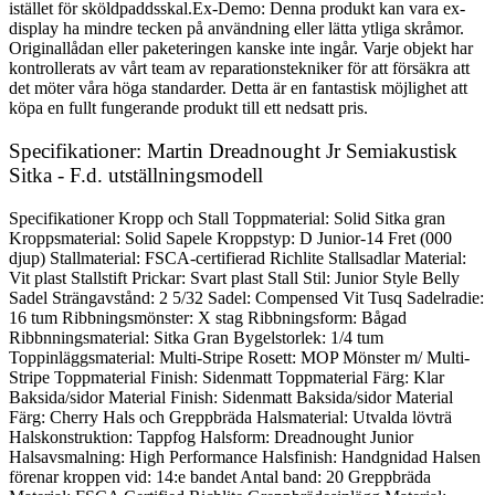
istället för sköldpaddsskal.Ex-Demo: Denna produkt kan vara ex-
display ha mindre tecken på användning eller lätta ytliga skråmor.
Originallådan eller paketeringen kanske inte ingår. Varje objekt har
kontrollerats av vårt team av reparationstekniker för att försäkra att
det möter våra höga standarder. Detta är en fantastisk möjlighet att
köpa en fullt fungerande produkt till ett nedsatt pris.
Specifikationer: Martin Dreadnought Jr Semiakustisk
Sitka - F.d. utställningsmodell
Specifikationer Kropp och Stall Toppmaterial: Solid Sitka gran
Kroppsmaterial: Solid Sapele Kroppstyp: D Junior-14 Fret (000
djup) Stallmaterial: FSCA-certifierad Richlite Stallsadlar Material:
Vit plast Stallstift Prickar: Svart plast Stall Stil: Junior Style Belly
Sadel Strängavstånd: 2 5/32 Sadel: Compensed Vit Tusq Sadelradie:
16 tum Ribbningsmönster: X stag Ribbningsform: Bågad
Ribbnningsmaterial: Sitka Gran Bygelstorlek: 1/4 tum
Toppinläggsmaterial: Multi-Stripe Rosett: MOP Mönster m/ Multi-
Stripe Toppmaterial Finish: Sidenmatt Toppmaterial Färg: Klar
Baksida/sidor Material Finish: Sidenmatt Baksida/sidor Material
Färg: Cherry Hals och Greppbräda Halsmaterial: Utvalda lövträ
Halskonstruktion: Tappfog Halsform: Dreadnought Junior
Halsavsmalning: High Performance Halsfinish: Handgnidad Halsen
förenar kroppen vid: 14:e bandet Antal band: 20 Greppbräda