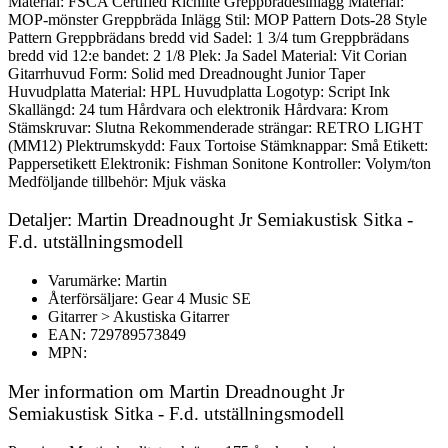
Material: FSCA Certified Richlite Greppbrädesinlägg Material:
MOP-mönster Greppbräda Inlägg Stil: MOP Pattern Dots-28 Style
Pattern Greppbrädans bredd vid Sadel: 1 3/4 tum Greppbrädans
bredd vid 12:e bandet: 2 1/8 Plek: Ja Sadel Material: Vit Corian
Gitarrhuvud Form: Solid med Dreadnought Junior Taper
Huvudplatta Material: HPL Huvudplatta Logotyp: Script Ink
Skallängd: 24 tum Hårdvara och elektronik Hårdvara: Krom
Stämskruvar: Slutna Rekommenderade strängar: RETRO LIGHT
(MM12) Plektrumskydd: Faux Tortoise Stämknappar: Små Etikett:
Pappersetikett Elektronik: Fishman Sonitone Kontroller: Volym/ton
Medföljande tillbehör: Mjuk väska
Detaljer: Martin Dreadnought Jr Semiakustisk Sitka -
F.d. utställningsmodell
Varumärke: Martin
Återförsäljare: Gear 4 Music SE
Gitarrer > Akustiska Gitarrer
EAN: 729789573849
MPN:
Mer information om Martin Dreadnought Jr
Semiakustisk Sitka - F.d. utställningsmodell