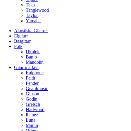
Taka
Tanglewood
Taylor
Yamaha
Akustiska Gitarrer
Elgitarr
Basgitarr
Folk
Ukulele
Banjo
Mandolin
Gitarrmärken
Epiphone
Faith
Fender
Gear4music
Gibson
Godin
Gretsch
Hartwood
Ibanez
Luna
Martin
Ortega