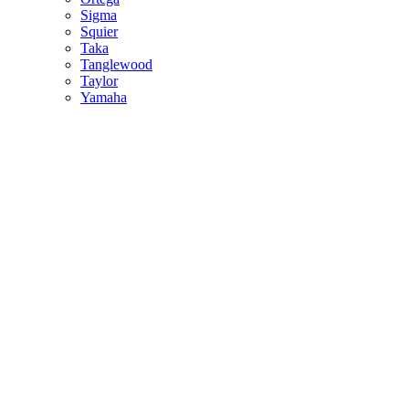
Sigma
Squier
Taka
Tanglewood
Taylor
Yamaha