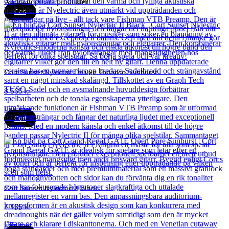
Andra populära produkter
Cort
Cort Sunset Nylectric Deluxe Tobacco Sunburst
8 565
kr
Läs mer
Cort
Cort Sunset Nylectric II Black
7 135
kr
Läs mer