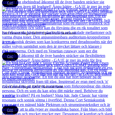
Cort
Cort Grand Regal GA1E Open Pore Sunburst
3 575
kr
Läs mer
Cort
Cort Grand Regal GA1E Natural Satin
3 832
kr
Läs mer
Cort