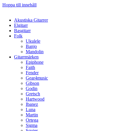
Hoppa till innehåll
Akustiska Gitarrer
Elgitarr
Basgitarr
Folk
Ukulele
Banjo
Mandolin
Gitarrmärken
Epiphone
Faith
Fender
Gear4music
Gibson
Godin
Gretsch
Hartwood
Ibanez
Luna
Martin
Ortega
Sigma
Squier