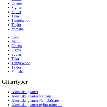
Ortega
Sigma
Squier
Taka
Tanglewood
Taylor
Yamaha
Luna
Martin
Ortega
Sigma
Squier
Taka
Tanglewood
Taylor
Yamaha
Gitarrtyper
Akustiska gitarrer
Akustiska gitarrer för barn
Akustiska gitarrer för nybörjare
Akustiska gitarrer nylonsträngade