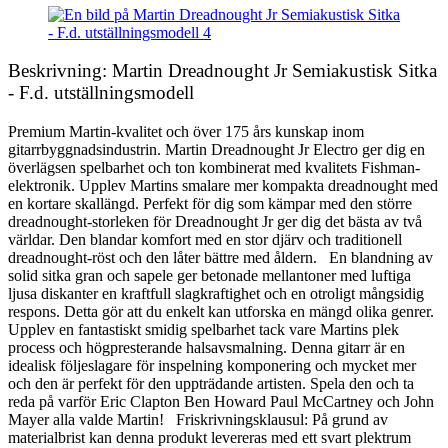
Beskrivning: Martin Dreadnought Jr Semiakustisk Sitka
- F.d. utställningsmodell
Premium Martin-kvalitet och över 175 års kunskap inom
gitarrbyggnadsindustrin. Martin Dreadnought Jr Electro ger dig en
överlägsen spelbarhet och ton kombinerat med kvalitets Fishman-
elektronik. Upplev Martins smalare mer kompakta dreadnought med
en kortare skallängd. Perfekt för dig som kämpar med den större
dreadnought-storleken för Dreadnought Jr ger dig det bästa av två
världar. Den blandar komfort med en stor djärv och traditionell
dreadnought-röst och den låter bättre med åldern. En blandning av
solid sitka gran och sapele ger betonade mellantoner med luftiga
ljusa diskanter en kraftfull slagkraftighet och en otroligt mångsidig
respons. Detta gör att du enkelt kan utforska en mängd olika genrer.
Upplev en fantastiskt smidig spelbarhet tack vare Martins plek
process och högpresterande halsavsmalning. Denna gitarr är en
idealisk följeslagare för inspelning komponering och mycket mer
och den är perfekt för den uppträdande artisten. Spela den och ta
reda på varför Eric Clapton Ben Howard Paul McCartney och John
Mayer alla valde Martin! Friskrivningsklausul: På grund av
materialbrist kan denna produkt levereras med ett svart plektrum