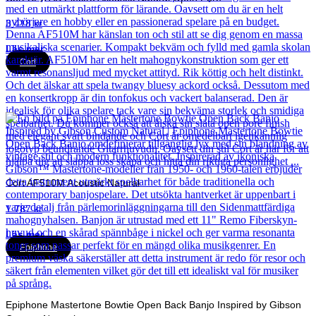
3 418
kr
Läs mer
Cort
Cort AF510M Acoustic Natural
1 787
kr
Läs mer
Epiphone
Epiphone Mastertone Bowtie Open Back Banjo Inspired by Gibson