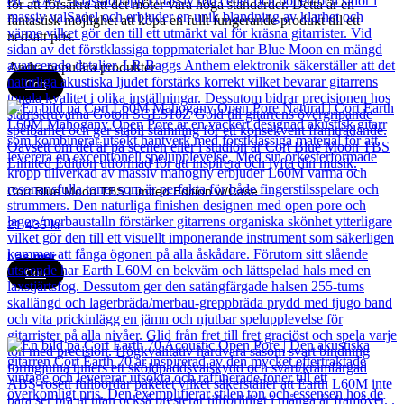
för att försäkra att det möter våra höga standarder. Detta är en
fantastisk möjlighet att köpa en fullt fungerande produkt till ett
nedsatt pris.
Andra populära produkter
Cort
Cort Blue Moon TBS Limited Edition w/Case
21 435
kr
Läs mer
Cort