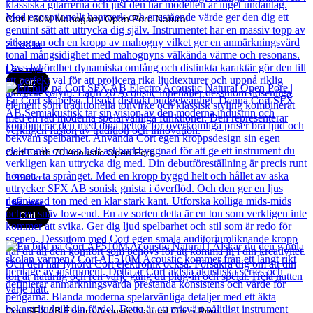
Cort L60M Mahogany Open Pore Natural
2 188
kr
Läs mer
Cort
Cort Earth 70 Acoustic Open Pore
3 990
kr
Läs mer
Cort
Cort SFX AB Electro Acoustic Natural Open Pore