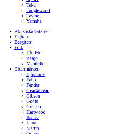
Taka
Tanglewood
Taylor
Yamaha
Akustiska Gitarrer
Elgitarr
Basgitarr
Folk
Ukulele
Banjo
Mandolin
Gitarrmärken
Epiphone
Faith
Fender
Gear4music
Gibson
Godin
Gretsch
Hartwood
Ibanez
Luna
Martin
Ortega