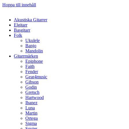
Hoppa till innehåll
Akustiska Gitarrer
Elgitarr
Basgitarr
Folk
Ukulele
Banjo
Mandolin
Gitarrmärken
Epiphone
Faith
Fender
Gear4music
Gibson
Godin
Gretsch
Hartwood
Ibanez
Luna
Martin
Ortega
Sigma
Squier