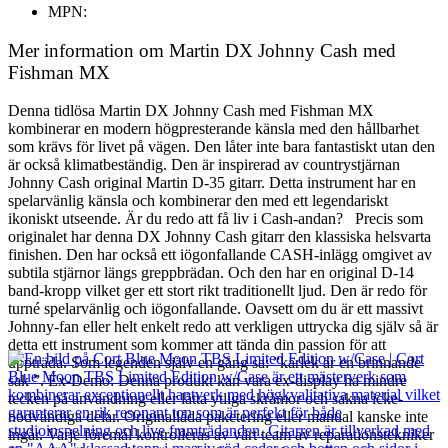
MPN:
Mer information om Martin DX Johnny Cash med
Fishman MX
Denna tidlösa Martin DX Johnny Cash med Fishman MX
kombinerar en modern högpresterande känsla med den hållbarhet
som krävs för livet på vägen. Den låter inte bara fantastiskt utan den
är också klimatbeständig. Den är inspirerad av countrystjärnan
Johnny Cash original Martin D-35 gitarr. Detta instrument har en
spelarvänlig känsla och kombinerar den med ett legendariskt
ikoniskt utseende. Är du redo att få liv i Cash-andan? Precis som
originalet har denna DX Johnny Cash gitarr den klassiska helsvarta
finishen. Den har också ett iögonfallande CASH-inlägg omgivet av
subtila stjärnor längs greppbrädan. Och den har en original D-14
band-kropp vilket ger ett stort rikt traditionellt ljud. Den är redo för
turné spelarvänlig och iögonfallande. Oavsett om du är ett massivt
Johnny-fan eller helt enkelt redo att verkligen uttrycka dig själv så är
detta ett instrument som kommer att tända din passion för att
uppträda. Som legenden själv en gång sa: ”kärlek är en brinnande
sak ”. Ex-Demo: Denna produkt kan vara ex-display ha mindre
tecken på användning eller lätta ytliga skråmor och sakna icke-
nödvändiga delar. Originallåda paketering eller manual kanske inte
ingår. Varje föremål kontrolleras av vårt team av reparationstekniker