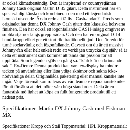
är också klimatbeständig. Den är inspirerad av countrystjärnan
Johnny Cash original Martin D-35 gitarr. Detta instrument har en
spelarvänlig känsla och kombinerar den med ett legendariskt
ikoniskt utseende. Är du redo att få liv i Cash-andan? Precis som
originalet har denna DX Johnny Cash gitarr den klassiska helsvarta
finishen. Den har också ett iögonfallande CASH-inlägg omgivet av
subtila stjärnor längs greppbrädan. Och den har en original D-14
band-kropp vilket ger ett stort rikt traditionellt ljud. Den är redo för
turné spelarvänlig och iögonfallande. Oavsett om du är ett massivt
Johnny-fan eller helt enkelt redo att verkligen uttrycka dig själv så är
detta ett instrument som kommer att tända din passion för att
uppträda. Som legenden själv en gång sa: ”kärlek är en brinnande
sak ”. Ex-Demo: Denna produkt kan vara ex-display ha mindre
tecken på användning eller lätta ytliga skråmor och sakna icke-
nödvändiga delar. Originallåda paketering eller manual kanske inte
ingår. Varje föremål kontrolleras av vårt team av reparationstekniker
för att försäkra att det möter våra höga standarder. Detta är en
fantastisk möjlighet att köpa en fullt fungerande produkt till ett
nedsatt pris.
Specifikationer: Martin DX Johnny Cash med Fishman
MX
Specifikationer Kropp och Stall Toppmaterial: HPL Kroppsmaterial: