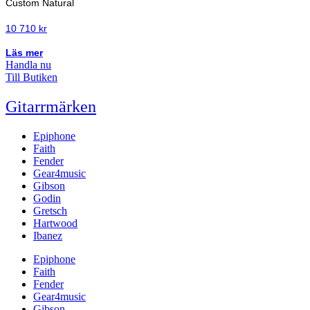
Custom Natural
10 710
kr
Läs mer
Handla nu
Till Butiken
Gitarrmärken
Epiphone
Faith
Fender
Gear4music
Gibson
Godin
Gretsch
Hartwood
Ibanez
Epiphone
Faith
Fender
Gear4music
Gibson