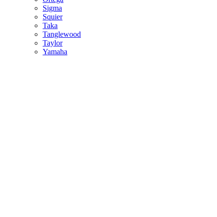
Sigma
Squier
Taka
Tanglewood
Taylor
Yamaha