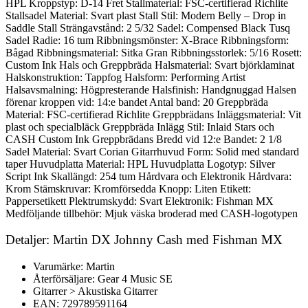
HPL Kroppstyp: D-14 Fret Stallmaterial: FSC-certifierad Richlite
Stallsadel Material: Svart plast Stall Stil: Modern Belly – Drop in
Saddle Stall Strängavstånd: 2 5/32 Sadel: Compensed Black Tusq
Sadel Radie: 16 tum Ribbningsmönster: X-Brace Ribbningsform:
Bågad Ribbningsmaterial: Sitka Gran Ribbningsstorlek: 5/16 Rosett:
Custom Ink Hals och Greppbräda Halsmaterial: Svart björklaminat
Halskonstruktion: Tappfog Halsform: Performing Artist
Halsavsmalning: Högpresterande Halsfinish: Handgnuggad Halsen
förenar kroppen vid: 14:e bandet Antal band: 20 Greppbräda
Material: FSC-certifierad Richlite Greppbrädans Inläggsmaterial: Vit
plast och specialbläck Greppbräda Inlägg Stil: Inlaid Stars och
CASH Custom Ink Greppbrädans Bredd vid 12:e Bandet: 2 1/8
Sadel Material: Svart Corian Gitarrhuvud Form: Solid med standard
taper Huvudplatta Material: HPL Huvudplatta Logotyp: Silver
Script Ink Skallängd: 254 tum Hårdvara och Elektronik Hårdvara:
Krom Stämskruvar: Kromförsedda Knopp: Liten Etikett:
Pappersetikett Plektrumskydd: Svart Elektronik: Fishman MX
Medföljande tillbehör: Mjuk väska broderad med CASH-logotypen
Detaljer: Martin DX Johnny Cash med Fishman MX
Varumärke: Martin
Återförsäljare: Gear 4 Music SE
Gitarrer > Akustiska Gitarrer
EAN: 729789591164