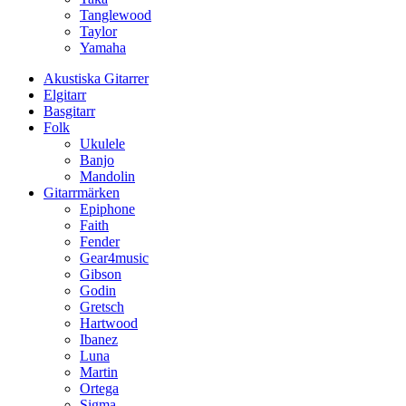
Tanglewood
Taylor
Yamaha
Akustiska Gitarrer
Elgitarr
Basgitarr
Folk
Ukulele
Banjo
Mandolin
Gitarrmärken
Epiphone
Faith
Fender
Gear4music
Gibson
Godin
Gretsch
Hartwood
Ibanez
Luna
Martin
Ortega
Sigma