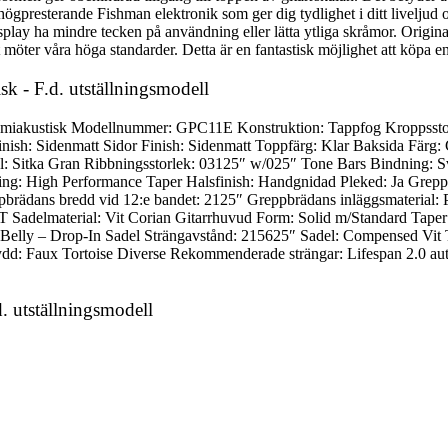
 högpresterande Fishman elektronik som ger dig tydlighet i ditt liveljud o
 ha mindre tecken på användning eller lätta ytliga skråmor. Originallå
t möter våra höga standarder. Detta är en fantastisk möjlighet att köpa en 
k - F.d. utställningsmodell
miakustisk Modellnummer: GPC11E Konstruktion: Tappfog Kroppsstorl
inish: Sidenmatt Sidor Finish: Sidenmatt Toppfärg: Klar Baksida Färg:
 Sitka Gran Ribbningsstorlek: 03125″ w/025″ Tone Bars Bindning: Sv
ning: High Performance Taper Halsfinish: Handgnidad Pleked: Ja Greppb
brädans bredd vid 12:e bandet: 2125″ Greppbrädans inläggsmaterial: P
 Sadelmaterial: Vit Corian Gitarrhuvud Form: Solid m/Standard Taper
dern Belly – Drop-In Sadel Strängavstånd: 215625″ Sadel: Compensed V
trumskydd: Faux Tortoise Diverse Rekommenderade strängar: Lifespan 2.0
. utställningsmodell