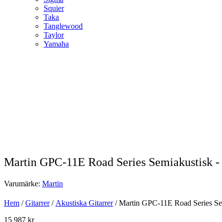
Squier
Taka
Tanglewood
Taylor
Yamaha
Martin GPC-11E Road Series Semiakustisk - F
Varumärke:
Martin
Hem
/
Gitarrer
/
Akustiska Gitarrer
/ Martin GPC-11E Road Series Semi
15 987
kr