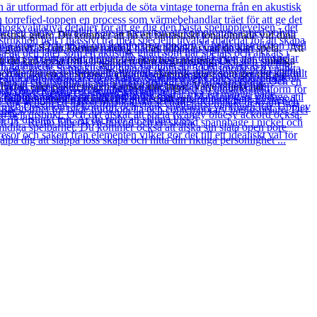
stisk gitarr. Du kommer att ha ett fantastiskt tonalområde vid dina
a genrer. Så du kommer aldrig hållas tillbaka i vad du kan spela. Att
att du kan spela fritt i högänden utan begränsning. Och den smidiga
ch du har en sensationell allround akustisk gitarr som ger dig allt du
dan eller paketeringen kanske inte ingår. Varje objekt har
fullt fungerande produkt till ett nedsatt pris.