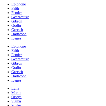
Epiphone
Faith
Fender
Gear4music
Gibson
Godin
Gretsch
Hartwood
Ibanez
Epiphone
Faith
Fender
Gear4music
Gibson
Godin
Gretsch
Hartwood
Ibanez
Luna
Martin
Ortega
Sigma
Squier