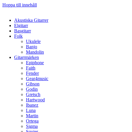
Hoppa till innehåll
Akustiska Gitarrer
Elgitarr
Basgitarr
Folk
Ukulele
Banjo
Mandolin
Gitarrmärken
Epiphone
Faith
Fender
Gear4music
Gibson
Godin
Gretsch
Hartwood
Ibanez
Luna
Martin
Ortega
Sigma
Squier