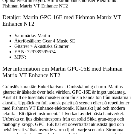
Öppna Plektrumskydd: Brunt sköldpaddsmönster Elektronik:
Fishman Matrix VT Enhance NT2
Detaljer: Martin GPC-16E med Fishman Matrix VT
Enhance NT2
Varumärke: Martin
Återförsäljare: Gear 4 Music SE
Gitarrer > Akustiska Gitarrer
EAN: 729789595674
MPN:
Mer information om Martin GPC-16E med Fishman
Matrix VT Enhance NT2
Gränslös karaktär. Enkel karisma. Omisskännlig charm. Martins
gitarrer är älskade över hela världen. GPC-16E är inget undantag.
Anslut till de tusentals musiker som får sin kända ton från mästarna i
akustik. Upptäck en full sonisk palett på scenen eller på repetitioner
med Fishman VT Enhance-elektronik. Klassiskt ljud och modern
teknik. Ett djärvt instrument. Tillverkad av det bästa hantverket.
Utforska en ljus diskantrespons från en solid Sitka gran-topp och
mahogny-kropp. GPC-16E har ett oöverträffat akustiskt ljud och
behåller sitt välbalanserade varma ljud i varje scenario. Strumma