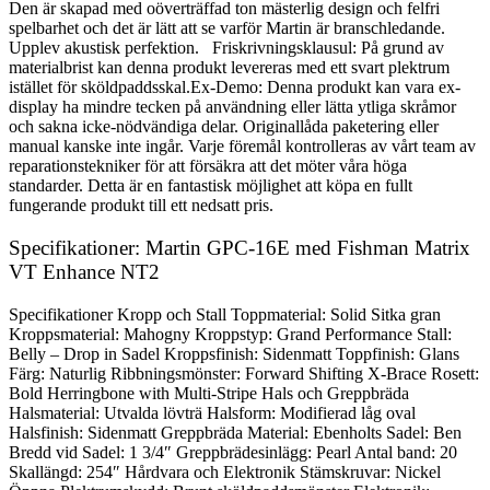
Den är skapad med oöverträffad ton mästerlig design och felfri
spelbarhet och det är lätt att se varför Martin är branschledande.
Upplev akustisk perfektion. Friskrivningsklausul: På grund av
materialbrist kan denna produkt levereras med ett svart plektrum
istället för sköldpaddsskal.Ex-Demo: Denna produkt kan vara ex-
display ha mindre tecken på användning eller lätta ytliga skråmor
och sakna icke-nödvändiga delar. Originallåda paketering eller
manual kanske inte ingår. Varje föremål kontrolleras av vårt team av
reparationstekniker för att försäkra att det möter våra höga
standarder. Detta är en fantastisk möjlighet att köpa en fullt
fungerande produkt till ett nedsatt pris.
Specifikationer: Martin GPC-16E med Fishman Matrix
VT Enhance NT2
Specifikationer Kropp och Stall Toppmaterial: Solid Sitka gran
Kroppsmaterial: Mahogny Kroppstyp: Grand Performance Stall:
Belly – Drop in Sadel Kroppsfinish: Sidenmatt Toppfinish: Glans
Färg: Naturlig Ribbningsmönster: Forward Shifting X-Brace Rosett:
Bold Herringbone with Multi-Stripe Hals och Greppbräda
Halsmaterial: Utvalda lövträ Halsform: Modifierad låg oval
Halsfinish: Sidenmatt Greppbräda Material: Ebenholts Sadel: Ben
Bredd vid Sadel: 1 3/4″ Greppbrädesinlägg: Pearl Antal band: 20
Skallängd: 254″ Hårdvara och Elektronik Stämskruvar: Nickel