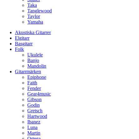
Taka
Tanglewood
Taylor
Yamaha
Akustiska Gitarrer
Elgitarr
Basgitarr
Folk
Ukulele
Banjo
Mandolin
Gitarrmärken
Epiphone
Faith
Fender
Gear4music
Gibson
Godin
Gretsch
Hartwood
Ibanez
Luna
Martin
Ortega