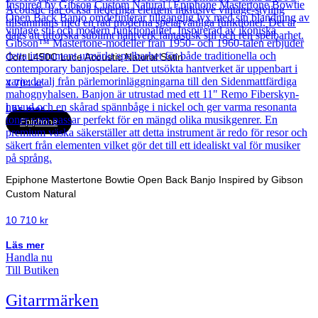
Cort L450C Luce Acoustic Natural Satin
4 704
kr
Läs mer
Epiphone
Epiphone Mastertone Bowtie Open Back Banjo Inspired by Gibson
Custom Natural
10 710
kr
Läs mer
Handla nu
Till Butiken
Gitarrmärken