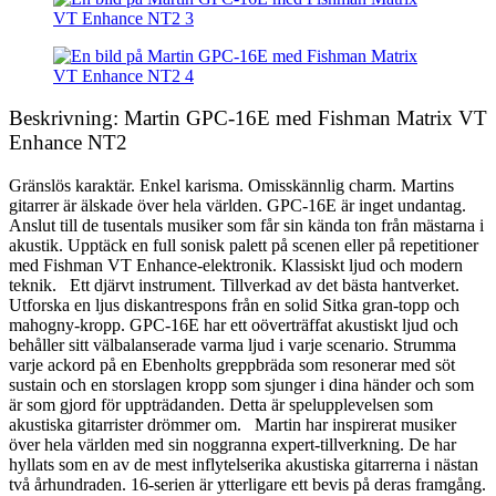
Beskrivning: Martin GPC-16E med Fishman Matrix VT
Enhance NT2
Gränslös karaktär. Enkel karisma. Omisskännlig charm. Martins
gitarrer är älskade över hela världen. GPC-16E är inget undantag.
Anslut till de tusentals musiker som får sin kända ton från mästarna i
akustik. Upptäck en full sonisk palett på scenen eller på repetitioner
med Fishman VT Enhance-elektronik. Klassiskt ljud och modern
teknik. Ett djärvt instrument. Tillverkad av det bästa hantverket.
Utforska en ljus diskantrespons från en solid Sitka gran-topp och
mahogny-kropp. GPC-16E har ett oöverträffat akustiskt ljud och
behåller sitt välbalanserade varma ljud i varje scenario. Strumma
varje ackord på en Ebenholts greppbräda som resonerar med söt
sustain och en storslagen kropp som sjunger i dina händer och som
är som gjord för uppträdanden. Detta är spelupplevelsen som
akustiska gitarrister drömmer om. Martin har inspirerat musiker
över hela världen med sin noggranna expert-tillverkning. De har
hyllats som en av de mest inflytelserika akustiska gitarrerna i nästan
två århundraden. 16-serien är ytterligare ett bevis på deras framgång.