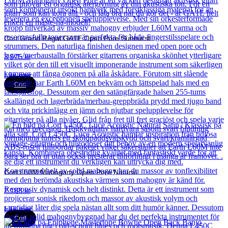
Cort Grand Regal GA1E Open Pore Sunburst
3 575
kr
Läs mer
Cort
Cort L60M Mahogany Open Pore Natural
2 188
kr
Läs mer
Cort