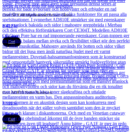
Cort SFX All Myrtlewood Brown Gloss
8 422
kr
Läs mer
Cort
Cort AD810 Satin Sunburst
2 131
kr
Läs mer
Cort