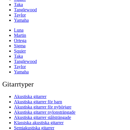
Taka
Tanglewood
Taylor
Yamaha
Luna
Martin
Ortega
Sigma
Squier
Taka
Tanglewood
Taylor
Yamaha
Gitarrtyper
Akustiska gitarrer
Akustiska gitarrer för barn
Akustiska gitarrer för nybörjare
Akustiska gitarrer nylonsträngade
Akustiska gitarrer stålsträngade
Klassiska akustiska gitarrer
Semiakustiska gitarrer