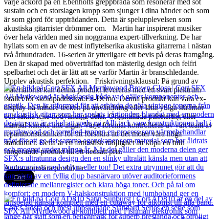
varje ackord på en Ebenholts greppbräda som resonerar med söt
sustain och en storslagen kropp som sjunger i dina händer och som
är som gjord för uppträdanden. Detta är spelupplevelsen som
akustiska gitarrister drömmer om. Martin har inspirerat musiker
över hela världen med sin noggranna expert-tillverkning. De har
hyllats som en av de mest inflytelserika akustiska gitarrerna i nästan
två århundraden. 16-serien är ytterligare ett bevis på deras framgång.
Den är skapad med oöverträffad ton mästerlig design och felfri
spelbarhet och det är lätt att se varför Martin är branschledande.
Upplev akustisk perfektion. Friskrivningsklausul: På grund av
materialbrist kan denna produkt levereras med ett svart plektrum
istället för sköldpaddsskal.Ex-Demo: Denna produkt kan vara ex-
display ha mindre tecken på användning eller lätta ytliga skråmor
och sakna icke-nödvändiga delar. Originallåda paketering eller
manual kanske inte ingår. Varje föremål kontrolleras av vårt team av
reparationstekniker för att försäkra att det möter våra höga
standarder. Detta är en fantastisk möjlighet att köpa en fullt
fungerande produkt till ett nedsatt pris.
Andra populära produkter
Cort