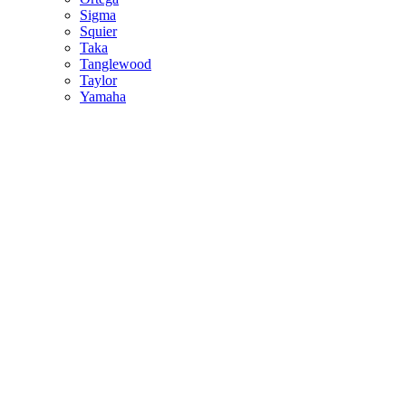
Sigma
Squier
Taka
Tanglewood
Taylor
Yamaha