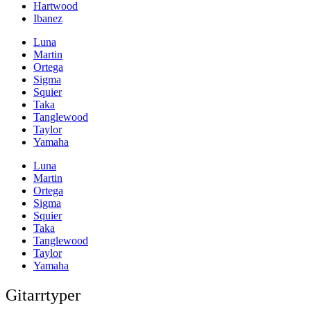
Hartwood
Ibanez
Luna
Martin
Ortega
Sigma
Squier
Taka
Tanglewood
Taylor
Yamaha
Luna
Martin
Ortega
Sigma
Squier
Taka
Tanglewood
Taylor
Yamaha
Gitarrtyper