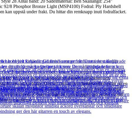
Style 28 Antal band: 20 Sadelmaterial: Ben Skallängd: 254''
ic 92/8 Phosphor Bronze Light (MSP4100) Fodral: Ply Hardshell
om kan uppstå under frakt. Du hittar din remknapp inuti fodralfacket.
tetik. Projicera varje enskild ton med underbar klarhet och
 för en rad spelstilar. Oavsett om du övar hemma eller spelar på en
a kurvor och en elegant hals och säkerställer att du kan spela med
ar och snabba chord. X-brace monterad inuti kroppen ger sedan enorm
Martin excellens.