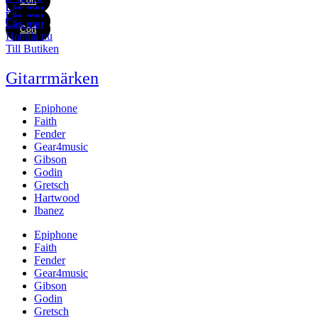
Cort
Läs mer
Läs mer
Cort
Läs mer
Cort
Handla nu
Till Butiken
Gitarrmärken
Epiphone
Faith
Fender
Gear4music
Gibson
Godin
Gretsch
Hartwood
Ibanez
Epiphone
Faith
Fender
Gear4music
Gibson
Godin
Gretsch