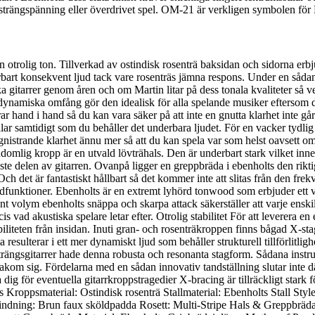
 strängspänning eller överdrivet spel. OM-21 är verkligen symbolen för 
rolig ton. Tillverkad av ostindisk rosenträ baksidan och sidorna erbj
bart konsekvent ljud tack vare rosenträs jämna respons. Under en sådan 
ska gitarrer genom åren och om Martin litar på dess tonala kvaliteter så
 dynamiska omfång gör den idealisk för alla spelande musiker eftersom 
r hand i hand så du kan vara säker på att inte en gnutta klarhet inte går
lar samtidigt som du behåller det underbara ljudet. För en vacker tydlig
istrande klarhet ännu mer så att du kan spela var som helst oavsett om 
domlig kropp är en utvald lövträhals. Den är underbart stark vilket inneb
nnaste delen av gitarren. Ovanpå ligger en greppbräda i ebenholts den r
Och det är fantastiskt hållbart så det kommer inte att slitas från den fr
dfunktioner. Ebenholts är en extremt lyhörd tonwood som erbjuder ett vac
nt volym ebenholts snäppa och skarpa attack säkerställer att varje en
is vad akustiska spelare letar efter. Otrolig stabilitet För att leverera 
tabiliteten från insidan. Inuti gran- och rosenträkroppen finns bågad X
ta resulterar i ett mer dynamiskt ljud som behåller strukturell tillförlitli
tålsträngsgitarrer hade denna robusta och resonanta stagform. Sådana ins
akom sig. Fördelarna med en sådan innovativ tandställning slutar inte d
g för eventuella gitarrkroppstragedier X-bracing är tillräckligt stark f
roppsmaterial: Ostindisk rosenträ Stallmaterial: Ebenholts Stall Style
ndning: Brun faux sköldpadda Rosett: Multi-Stripe Hals & Greppbräda