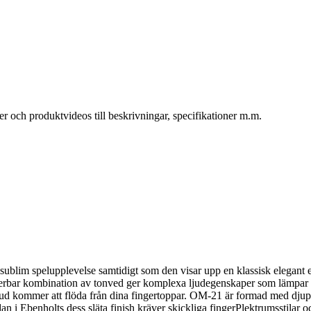
r och produktvideos till beskrivningar, specifikationer m.m.
blim spelupplevelse samtidigt som den visar upp en klassisk elegant es
erbar kombination av tonved ger komplexa ljudegenskaper som lämpar sig
 ljud kommer att flöda från dina fingertoppar. OM-21 är formad med djup
rädan i Ebenholts dess släta finish kräver skickliga fingerPlektrumsstil