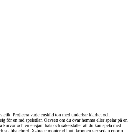
tetik. Projicera varje enskild ton med underbar klarhet och
 för en rad spelstilar. Oavsett om du övar hemma eller spelar på en
a kurvor och en elegant hals och säkerställer att du kan spela med
ar och snabba chord. X-brace monterad inuti kroppen ger sedan enorm