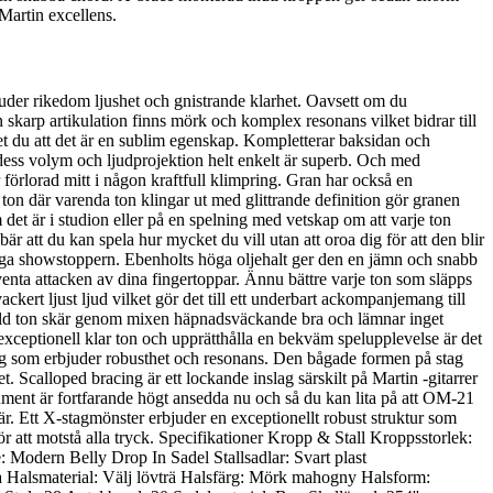
Martin excellens.
uder rikedom ljushet och gnistrande klarhet. Oavsett om du
skarp artikulation finns mörk och komplex resonans vilket bidrar till
 vet du att det är en sublim egenskap. Kompletterar baksidan och
dess volym och ljudprojektion helt enkelt är superb. Och med
 förlorad mitt i någon kraftfull klimpring. Gran har också en
 ton där varenda ton klingar ut med glittrande definition gör granen
det är i studion eller på en spelning med vetskap om att varje ton
är att du kan spela hur mycket du vill utan att oroa dig för att den blir
iktiga showstoppern. Ebenholts höga oljehalt ger den en jämn och snabb
ekventa attacken av dina fingertoppar. Ännu bättre varje ton som släpps
kert ljust ljud vilket gör det till ett underbart ackompanjemang till
skild ton skär genom mixen häpnadsväckande bra och lämnar inget
en exceptionell klar ton och upprätthålla en bekväm spelupplevelse är det
-stag som erbjuder robusthet och resonans. Den bågade formen på stag
ghet. Scalloped bracing är ett lockande inslag särskilt på Martin -gitarrer
trument är fortfarande högt ansedda nu och så du kan lita på att OM-21
är. Ett X-stagmönster erbjuder en exceptionellt robust struktur som
ör att motstå alla tryck. Specifikationer Kropp & Stall Kroppsstorlek:
: Modern Belly Drop In Sadel Stallsadlar: Svart plast
 Halsmaterial: Välj lövträ Halsfärg: Mörk mahogny Halsform: