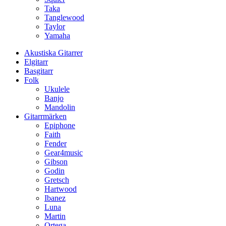
Taka
Tanglewood
Taylor
Yamaha
Akustiska Gitarrer
Elgitarr
Basgitarr
Folk
Ukulele
Banjo
Mandolin
Gitarrmärken
Epiphone
Faith
Fender
Gear4music
Gibson
Godin
Gretsch
Hartwood
Ibanez
Luna
Martin
Ortega