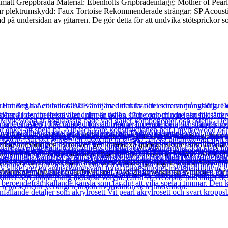
matt Greppbräda Material: Ebenholts Gripbrädeinlägg: Mother of Pearl 
ar plektrumskydd: Faux Tortoise Rekommenderade strängar: SP Acoust
d på undersidan av gitarren. De gör detta för att undvika stötsprickor s
blim spelupplevelse samtidigt som den visar upp en klassisk elegant es
erbar kombination av tonved ger komplexa ljudegenskaper som lämpar sig
 ljud kommer att flöda från dina fingertoppar. OM-21 är formad med djup
rädan i Ebenholts dess släta finish kräver skickliga fingerPlektrumsstil
 strängspänning eller överdrivet spel. OM-21 är verkligen symbolen för 