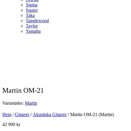
Sigma
Squier
Taka
Tanglewood
Taylor
Yamaha
Martin OM-21
Varumärke:
Martin
Hem
/
Gitarrer
/
Akustiska Gitarrer
/ Martin OM-21 (Martin)
42 990
kr