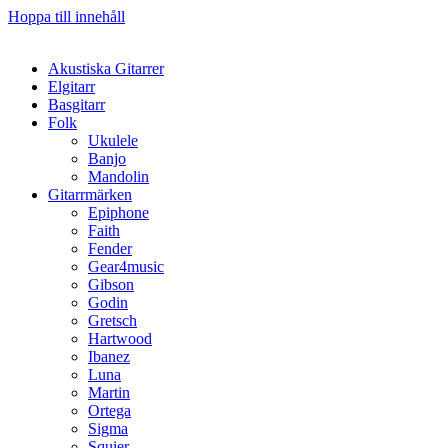
Hoppa till innehåll
Akustiska Gitarrer
Elgitarr
Basgitarr
Folk
Ukulele
Banjo
Mandolin
Gitarrmärken
Epiphone
Faith
Fender
Gear4music
Gibson
Godin
Gretsch
Hartwood
Ibanez
Luna
Martin
Ortega
Sigma
Squier