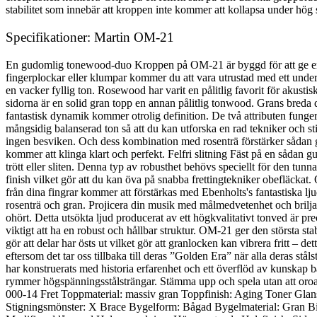
stabilitet som innebär att kroppen inte kommer att kollapsa under hög
Specifikationer: Martin OM-21
En gudomlig tonewood-duo Kroppen på OM-21 är byggd för att ge en ot
fingerplockar eller klumpar kommer du att vara utrustad med ett under
en vacker fyllig ton. Rosewood har varit en pålitlig favorit för akusti
sidorna är en solid gran topp en annan pålitlig tonwood. Grans breda
fantastisk dynamik kommer otrolig definition. De två attributen fungera
mångsidig balanserad ton så att du kan utforska en rad tekniker och sti
ingen besviken. Och dess kombination med rosenträ förstärker sådan gn
kommer att klinga klart och perfekt. Felfri slitning Fäst på en sådan gu
trött eller sliten. Denna typ av robusthet behövs speciellt för den tu
finish vilket gör att du kan öva på snabba frettingtekniker obefläckat. 
från dina fingrar kommer att förstärkas med Ebenholts's fantastiska lju
rosenträ och gran. Projicera din musik med målmedvetenhet och brilja
ohört. Detta utsökta ljud producerat av ett högkvalitativt tonved är prec
viktigt att ha en robust och hållbar struktur. OM-21 ger den största s
gör att delar har östs ut vilket gör att granlocken kan vibrera fritt – det
eftersom det tar oss tillbaka till deras ”Golden Era” när alla deras s
har konstruerats med historia erfarenhet och ett överflöd av kunskap b
rymmer högspänningsstålsträngar. Stämma upp och spela utan att oroa di
000-14 Fret Toppmaterial: massiv gran Toppfinish: Aging Toner Glans K
Stigningsmönster: X Brace Bygelform: Bågad Bygelmaterial: Gran Bi