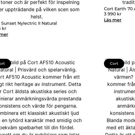
Cort Earth 70
3 990
kr
Läs mer
 Sunset Nylectric II Natural
5
kr
 mer
ort
Cort