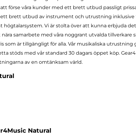
r att förse våra kunder med ett brett utbud passligt pri
t ett brett utbud av instrument och utrustning inklusiv
t högtalarsystem. Vi är stolta över att kunna erbjuda dett
ära samarbete med våra noggrant utvalda tillverkare str
ris som är tillgängligt för alla. Vår musikaliska utrustnin
detta stöds med vår standard 30 dagars öppet köp. Gear4
väntningarna av en omtänksam värld.
tural
ar4Music Natural