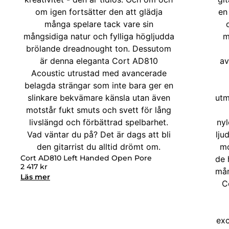
Cort AD810 Left Handed Open Pore
2 417
kr
Läs mer