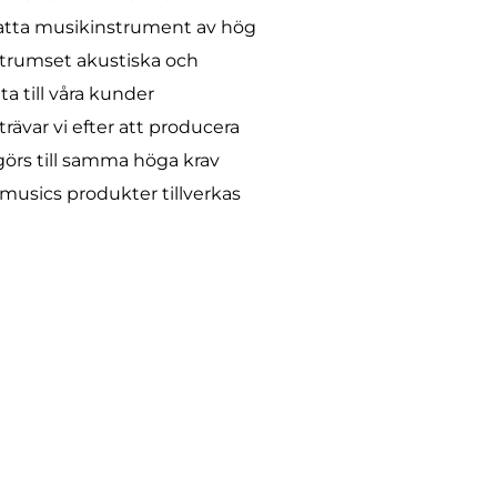
ssatta musikinstrument av hög
e trumset akustiska och
a till våra kunder
ävar vi efter att producera
g görs till samma höga krav
musics produkter tillverkas