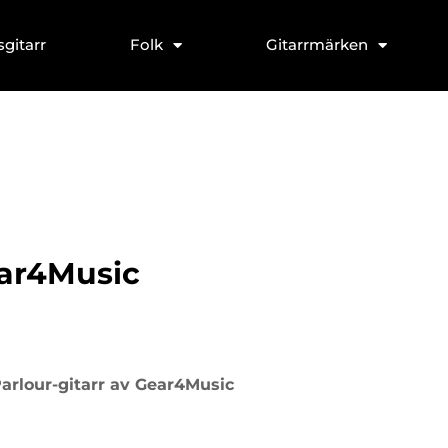
sgitarr
Folk
Gitarrmärken
ear4Music
arlour-gitarr av Gear4Music