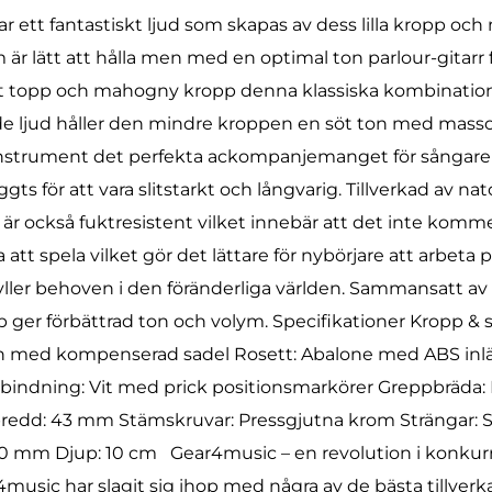
 ett fantastiskt ljud som skapas av dess lilla kropp och
är lätt att hålla men med en optimal ton parlour-gitarr 
at topp och mahogny kropp denna klassiska kombinatione
ade ljud håller den mindre kroppen en söt ton med massor
 instrument det perfekta ackompanjemanget för sångar
s för att vara slitstarkt och långvarig. Tillverkad av nato
r också fuktresistent vilket innebär att det inte kommer 
t spela vilket gör det lättare för nybörjare att arbeta 
fyller behoven i den föränderliga världen. Sammansatt a
er förbättrad ton och volym. Specifikationer Kropp & s
önn med kompenserad sadel Rosett: Abalone med ABS inl
sbindning: Vit med prick positionsmarkörer Greppbräda:
redd: 43 mm Stämskruvar: Pressgjutna krom Strängar: S
mm Djup: 10 cm Gear4music – en revolution i konkurre
sic har slagit sig ihop med några av de bästa tillverkar