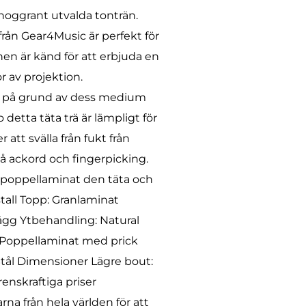
 noggrant utvalda tonträn.
från Gear4Music är perfekt för
n är känd för att erbjuda en
 av projektion.
e på grund av dess medium
 detta täta trä är lämpligt för
att svälla från fukt från
på ackord och fingerpicking.
v poppellaminat den täta och
tall Topp: Granlaminat
ägg Ytbehandling: Natural
 Poppellaminat med prick
tål Dimensioner Lägre bout:
nskraftiga priser
na från hela världen för att