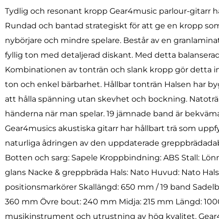
Tydlig och resonant kropp Gear4music parlour-gitarr har
Rundad och bantad strategiskt för att ge en kropp som 
nybörjare och mindre spelare. Består av en granlamin
fyllig ton med detaljerad diskant. Med detta balanser
Kombinationen av tonträn och slank kropp gör detta
ton och enkel bärbarhet. Hållbar tonträn Halsen har byggt
att hålla spänning utan skevhet och bockning. Natoträ ä
händerna när man spelar. 19 jämnade band är bekväma at
Gear4musics akustiska gitarr har hållbart trä som upp
naturliga ådringen av den uppdaterade greppbrädadab g
Botten och sarg: Sapele Kroppbindning: ABS Stall: L
glans Nacke & greppbräda Hals: Nato Huvud: Nato Hal
positionsmarkörer Skallängd: 650 mm / 19 band Sadelb
360 mm Övre bout: 240 mm Midja: 215 mm Längd: 1000 
musikinstrument och utrustning av hög kvalitet. Gear4mu