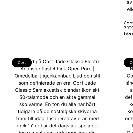
Cort
7 13
Läs
Cort
C