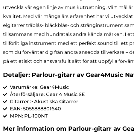
utveckla vår egen linje av musikutrustning. Vårt mål ä
kvalitet. Med vår många års erfarenhet har vi utveckla
elgitarrer träblås- bläckblås- och stränginstrument sam
tillsammans med hundratals andra kända märken. I ett n
tillförlitliga instrument med ett perfekt sound till ett p
som du förväntar dig från andra ansedda tillverkare – 
på ett etiskt och ansvarsfullt sätt för att uppfylla för
Detaljer: Parlour-gitarr av Gear4Music Na
Varumärke: Gear4Music
Återförsäljare: Gear 4 Music SE
Gitarrer > Akustiska Gitarrer
EAN: 5055888801640
MPN: PL-100NT
Mer information om Parlour-gitarr av Ge