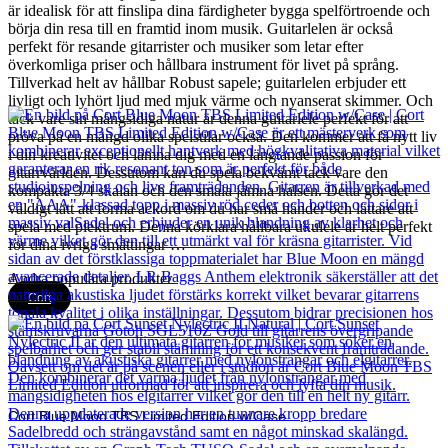
är idealisk för att finslipa dina färdigheter bygga spelförtroende och
börja din resa till en framtid inom musik. Guitarlelen är också
perfekt för resande gitarrister och musiker som letar efter
överkomliga priser och hållbara instrument för livet på språng.
Tillverkad helt av hållbar Robust sapele; guitarlelen erbjuder ett
livligt och lyhört ljud med mjuk värme och nyanserat skimmer. Och
tack vare sin mångsidiga natur är denna guitarlele perfekt för att
pröva på en mängd olika spelstilar också. Den kommer att få nytt liv
i din kreativitet och lämna dig med en längtande passion för
gitarrvärlden. Dessutom kan du spela bekvämt tack vare den
kompakta 3/4 skalan och den smala jämna halsen. Detta gör det
väldigt lätt att forma ackord om du har små händer och lättare att
spela med plektrum. Denna körklara hållbara ukulele är helt perfekt
för dina ivriga småttingar …
Andra populära produkter
Cort
Cort Blue Moon TBS Limited Edition w/Case