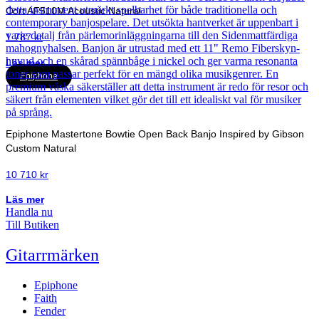
Cort AF510M Acoustic Natural
1 787
kr
Läs mer
Epiphone
Epiphone Mastertone Bowtie Open Back Banjo Inspired by Gibson
Custom Natural
10 710
kr
Läs mer
Handla nu
Till Butiken
Gitarrmärken
Epiphone
Faith
Fender