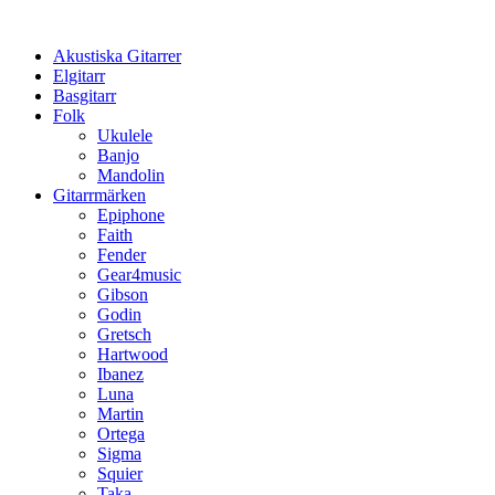
Hoppa
till
Akustiska Gitarrer
innehåll
Elgitarr
Basgitarr
Folk
Ukulele
Banjo
Mandolin
Gitarrmärken
Epiphone
Faith
Fender
Gear4music
Gibson
Godin
Gretsch
Hartwood
Ibanez
Luna
Martin
Ortega
Sigma
Squier
Taka