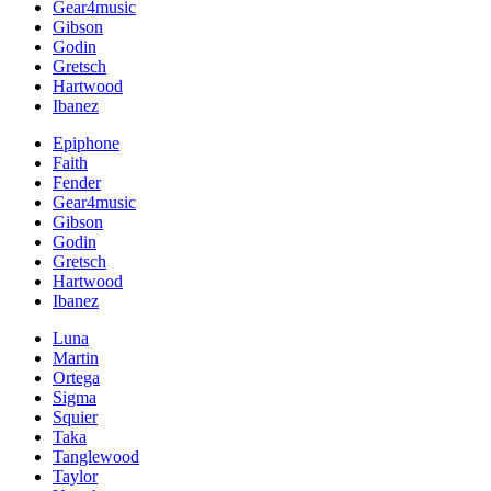
Gear4music
Gibson
Godin
Gretsch
Hartwood
Ibanez
Epiphone
Faith
Fender
Gear4music
Gibson
Godin
Gretsch
Hartwood
Ibanez
Luna
Martin
Ortega
Sigma
Squier
Taka
Tanglewood
Taylor