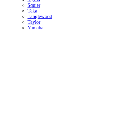
Squier
Taka
Tanglewood
Taylor
Yamaha