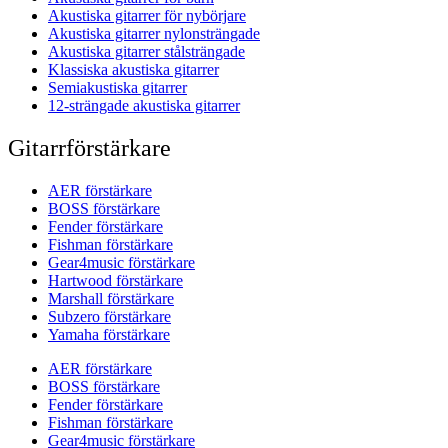
Akustiska gitarrer för nybörjare
Akustiska gitarrer nylonsträngade
Akustiska gitarrer stålsträngade
Klassiska akustiska gitarrer
Semiakustiska gitarrer
12-strängade akustiska gitarrer
Gitarrförstärkare
AER förstärkare
BOSS förstärkare
Fender förstärkare
Fishman förstärkare
Gear4music förstärkare
Hartwood förstärkare
Marshall förstärkare
Subzero förstärkare
Yamaha förstärkare
AER förstärkare
BOSS förstärkare
Fender förstärkare
Fishman förstärkare
Gear4music förstärkare