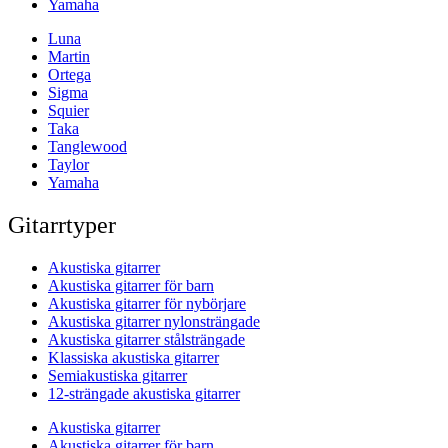
Yamaha
Luna
Martin
Ortega
Sigma
Squier
Taka
Tanglewood
Taylor
Yamaha
Gitarrtyper
Akustiska gitarrer
Akustiska gitarrer för barn
Akustiska gitarrer för nybörjare
Akustiska gitarrer nylonsträngade
Akustiska gitarrer stålsträngade
Klassiska akustiska gitarrer
Semiakustiska gitarrer
12-strängade akustiska gitarrer
Akustiska gitarrer
Akustiska gitarrer för barn