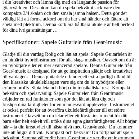
i din kreativitet och lämna dig med en längtande passion för
gitarrvärlden. Dessutom kan du spela bekvämt tack vare den
kompakta 3/4 skalan och den smala jämna halsen. Detta gör det
väldigt lätt att forma ackord om du har små händer och lättare att
spela med plektrum. Denna körklara hållbara ukulele är helt perfekt
för dina ivriga småttingar …
Specifikationer: Sapele Guitarlele från Gear4music
Glädje till din vardag Rolig och lätt att spela: Sapele Guitarlelen är
en utmärkt hybridinstrument för alla slags musiker. Oavsett om du är
en nybörjare eller en mer avancerad spelare. Denna Guitarlele från
Gear4music är designad för att ge inspiration glädje och kreativitet
till vardagen. Denna guitarlele erbjuder ett extra ljudligt utbud till
den klassiska ukuleleklangen vare sig om du är nybörjare eller
erfaren proffs. Sluta leta och börja din musikaliska resa. Kompakt
bekväm och spelarvänlig: Sapele Guitarlelen från Gear4music
erbjuder en rad funktioner som gör det lätt att lära dig och
finslipa dina färdigheter för en minnesvärd upplevelse. Instrumentet
är också perfekt för att överföra ukulelefärdigheter till ett större
instrument. Oavsett om du letar efter ett första instrument för ditt
barn eller helt enkelt vill utöka dina egna gitarrfärdigheter. Allt börjar
här – ta din kreativitet till nästa nivå med Gear4music. Du kommer
inte att ångra ditt val. Kompakt och bekvämt Du förtjänar att spela
bekvämt. Samma gäller ditt barn. Gear4music ger dig ett instrument