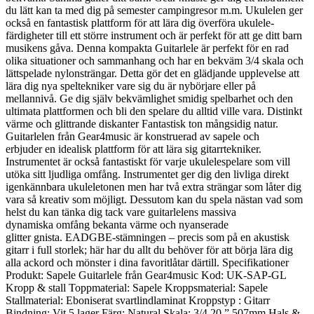
du lätt kan ta med dig på semester campingresor m.m. Ukulelen ger
också en fantastisk plattform för att lära dig överföra ukulele-
färdigheter till ett större instrument och är perfekt för att ge ditt barn
musikens gåva. Denna kompakta Guitarlele är perfekt för en rad
olika situationer och sammanhang och har en bekväm 3/4 skala och
lättspelade nylonsträngar. Detta gör det en glädjande upplevelse att
lära dig nya speltekniker vare sig du är nybörjare eller på
mellannivå. Ge dig själv bekvämlighet smidig spelbarhet och den
ultimata plattformen och bli den spelare du alltid ville vara. Distinkt
värme och glittrande diskanter Fantastisk ton mångsidig natur.
Guitarlelen från Gear4music är konstruerad av sapele och
erbjuder en idealisk plattform för att lära sig gitarrtekniker.
Instrumentet är också fantastiskt för varje ukulelespelare som vill
utöka sitt ljudliga omfång. Instrumentet ger dig den livliga direkt
igenkännbara ukuleletonen men har två extra strängar som låter dig
vara så kreativ som möjligt. Dessutom kan du spela nästan vad som
helst du kan tänka dig tack vare guitarlelens massiva
dynamiska omfång bekanta värme och nyanserade
glitter gnista. EADGBE-stämningen – precis som på en akustisk
gitarr i full storlek; här har du allt du behöver för att börja lära dig
alla ackord och mönster i dina favoritlåtar därtill. Specifikationer
Produkt: Sapele Guitarlele från Gear4music Kod: UK-SAP-GL
Kropp & stall Toppmaterial: Sapele Kroppsmaterial: Sapele
Stallmaterial: Eboniserat svartlindlaminat Kroppstyp : Gitarr
Bindning: Vit 5 lager Färg: Natural Skala: 3/4 20 ” 507mm Hals &