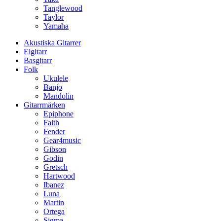
Tanglewood
Taylor
Yamaha
Akustiska Gitarrer
Elgitarr
Basgitarr
Folk
Ukulele
Banjo
Mandolin
Gitarrmärken
Epiphone
Faith
Fender
Gear4music
Gibson
Godin
Gretsch
Hartwood
Ibanez
Luna
Martin
Ortega
Sigma