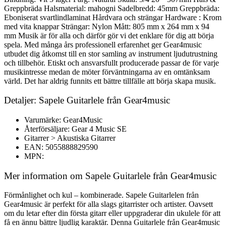
Greppbräda Halsmaterial: mahogni Sadelbredd: 45mm Greppbräda:
Eboniserat svartlindlaminat Hårdvara och strängar Hardware : Krom
med vita knappar Strängar: Nylon Mått: 805 mm x 264 mm x 94
mm Musik är för alla och därför gör vi det enklare för dig att börja
spela. Med många års professionell erfarenhet ger Gear4music
utbudet dig åtkomst till en stor samling av instrument ljudutrustning
och tillbehör. Etiskt och ansvarsfullt producerade passar de för varje
musikintresse medan de möter förväntningarna av en omtänksam
värld. Det har aldrig funnits ett bättre tillfälle att börja skapa musik.
Detaljer: Sapele Guitarlele från Gear4music
Varumärke: Gear4Music
Återförsäljare: Gear 4 Music SE
Gitarrer > Akustiska Gitarrer
EAN: 5055888829590
MPN:
Mer information om Sapele Guitarlele från Gear4music
Förmånlighet och kul – kombinerade. Sapele Guitarlelen från
Gear4music är perfekt för alla slags gitarrister och artister. Oavsett
om du letar efter din första gitarr eller uppgraderar din ukulele för att
få en ännu bättre ljudlig karaktär. Denna Guitarlele från Gear4music