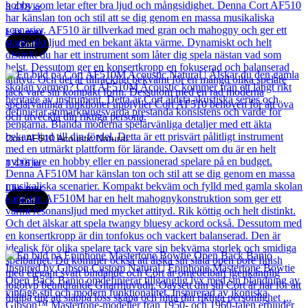
3 418
kr
Läs mer
Cort
Cort AF510 Acoustic Natural
1 416
kr
Läs mer
Cort