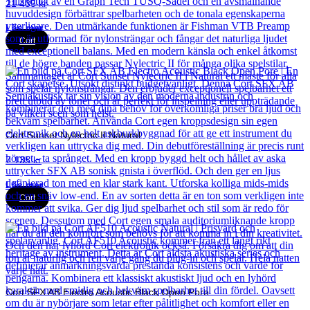
21 435
kr
Läs mer
Cort
Cort Sunset Nylectric II Natural
7 135
kr
Läs mer
Cort
Cort SFX AB Electro Acoustic Black Open Pore