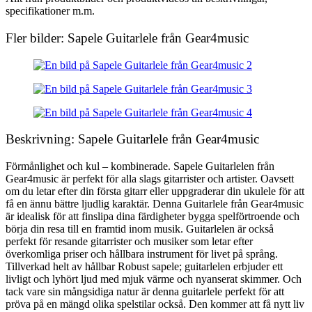
specifikationer m.m.
Fler bilder: Sapele Guitarlele från Gear4music
Beskrivning: Sapele Guitarlele från Gear4music
Förmånlighet och kul – kombinerade. Sapele Guitarlelen från
Gear4music är perfekt för alla slags gitarrister och artister. Oavsett
om du letar efter din första gitarr eller uppgraderar din ukulele för att
få en ännu bättre ljudlig karaktär. Denna Guitarlele från Gear4music
är idealisk för att finslipa dina färdigheter bygga spelförtroende och
börja din resa till en framtid inom musik. Guitarlelen är också
perfekt för resande gitarrister och musiker som letar efter
överkomliga priser och hållbara instrument för livet på språng.
Tillverkad helt av hållbar Robust sapele; guitarlelen erbjuder ett
livligt och lyhört ljud med mjuk värme och nyanserat skimmer. Och
tack vare sin mångsidiga natur är denna guitarlele perfekt för att
pröva på en mängd olika spelstilar också. Den kommer att få nytt liv