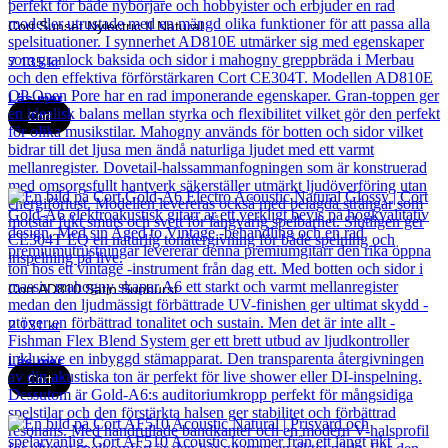
Cort Sunset Nylectric II Natural
7 135
kr
Läs mer
Cort
Cort AD810 Satin Sunburst
2 131
kr
Läs mer
Cort