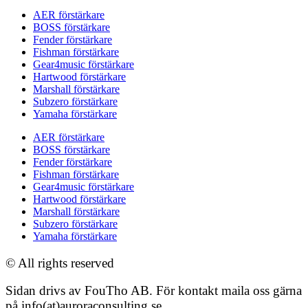
AER förstärkare
BOSS förstärkare
Fender förstärkare
Fishman förstärkare
Gear4music förstärkare
Hartwood förstärkare
Marshall förstärkare
Subzero förstärkare
Yamaha förstärkare
AER förstärkare
BOSS förstärkare
Fender förstärkare
Fishman förstärkare
Gear4music förstärkare
Hartwood förstärkare
Marshall förstärkare
Subzero förstärkare
Yamaha förstärkare
© All rights reserved
Sidan drivs av FouTho AB. För kontakt maila oss gärna
på info(at)auroraconsulting.se