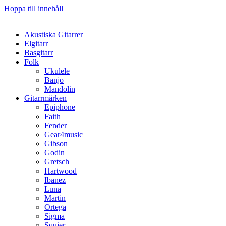
Hoppa till innehåll
Akustiska Gitarrer
Elgitarr
Basgitarr
Folk
Ukulele
Banjo
Mandolin
Gitarrmärken
Epiphone
Faith
Fender
Gear4music
Gibson
Godin
Gretsch
Hartwood
Ibanez
Luna
Martin
Ortega
Sigma
Squier