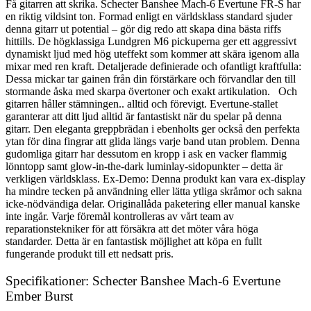
Få gitarren att skrika. Schecter Banshee Mach-6 Evertune FR-S har
en riktig vildsint ton. Formad enligt en världsklass standard sjuder
denna gitarr ut potential – gör dig redo att skapa dina bästa riffs
hittills. De högklassiga Lundgren M6 pickuperna ger ett aggressivt
dynamiskt ljud med hög uteffekt som kommer att skära igenom alla
mixar med ren kraft. Detaljerade definierade och ofantligt kraftfulla:
Dessa mickar tar gainen från din förstärkare och förvandlar den till
stormande åska med skarpa övertoner och exakt artikulation. Och
gitarren håller stämningen.. alltid och förevigt. Evertune-stallet
garanterar att ditt ljud alltid är fantastiskt när du spelar på denna
gitarr. Den eleganta greppbrädan i ebenholts ger också den perfekta
ytan för dina fingrar att glida längs varje band utan problem. Denna
gudomliga gitarr har dessutom en kropp i ask en vacker flammig
lönntopp samt glow-in-the-dark luminlay-sidopunkter – detta är
verkligen världsklass. Ex-Demo: Denna produkt kan vara ex-display
ha mindre tecken på användning eller lätta ytliga skråmor och sakna
icke-nödvändiga delar. Originallåda paketering eller manual kanske
inte ingår. Varje föremål kontrolleras av vårt team av
reparationstekniker för att försäkra att det möter våra höga
standarder. Detta är en fantastisk möjlighet att köpa en fullt
fungerande produkt till ett nedsatt pris.
Specifikationer: Schecter Banshee Mach-6 Evertune
Ember Burst