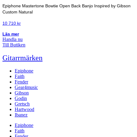
Epiphone Mastertone Bowtie Open Back Banjo Inspired by Gibson
Custom Natural
10 710
kr
Läs mer
Handla nu
Till Butiken
Gitarrmärken
Epiphone
Faith
Fender
Gear4music
Gibson
Godin
Gretsch
Hartwood
Ibanez
Epiphone
Faith
Fender