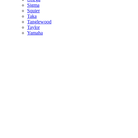
Sigma
Squier
Taka
Tanglewood
Taylor
Yamaha