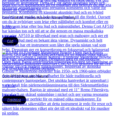
Cort Gold-A6 Electro Acoustic Natural Glossy
9 280
kr
Läs mer
Cort
Cort AF510 Acoustic Natural
1 416
kr
Läs mer
Epiphone