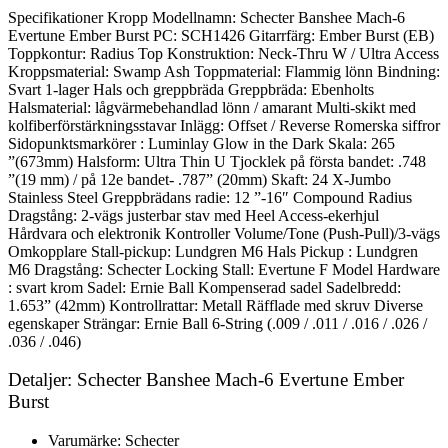
Specifikationer Kropp Modellnamn: Schecter Banshee Mach-6
Evertune Ember Burst PC: SCH1426 Gitarrfärg: Ember Burst (EB)
Toppkontur: Radius Top Konstruktion: Neck-Thru W / Ultra Access
Kroppsmaterial: Swamp Ash Toppmaterial: Flammig lönn Bindning:
Svart 1-lager Hals och greppbräda Greppbräda: Ebenholts
Halsmaterial: lågvärmebehandlad lönn / amarant Multi-skikt med
kolfiberförstärkningsstavar Inlägg: Offset / Reverse Romerska siffror
Sidopunktsmarkörer : Luminlay Glow in the Dark Skala: 265
”(673mm) Halsform: Ultra Thin U Tjocklek på första bandet: .748
”(19 mm) / på 12e bandet- .787” (20mm) Skaft: 24 X-Jumbo
Stainless Steel Greppbrädans radie: 12 ”-16″ Compound Radius
Dragstång: 2-vägs justerbar stav med Heel Access-ekerhjul
Hårdvara och elektronik Kontroller Volume/Tone (Push-Pull)/3-vägs
Omkopplare Stall-pickup: Lundgren M6 Hals Pickup : Lundgren
M6 Dragstång: Schecter Locking Stall: Evertune F Model Hardware
: svart krom Sadel: Ernie Ball Kompenserad sadel Sadelbredd:
1.653” (42mm) Kontrollrattar: Metall Räfflade med skruv Diverse
egenskaper Strängar: Ernie Ball 6-String (.009 / .011 / .016 / .026 /
.036 / .046)
Detaljer: Schecter Banshee Mach-6 Evertune Ember
Burst
Varumärke: Schecter