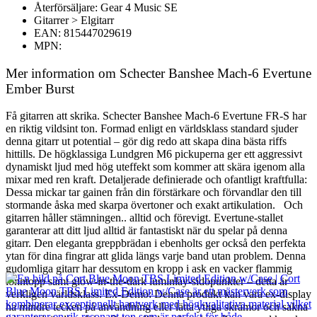
Återförsäljare: Gear 4 Music SE
Gitarrer > Elgitarr
EAN: 815447029619
MPN:
Mer information om Schecter Banshee Mach-6 Evertune
Ember Burst
Få gitarren att skrika. Schecter Banshee Mach-6 Evertune FR-S har
en riktig vildsint ton. Formad enligt en världsklass standard sjuder
denna gitarr ut potential – gör dig redo att skapa dina bästa riffs
hittills. De högklassiga Lundgren M6 pickuperna ger ett aggressivt
dynamiskt ljud med hög uteffekt som kommer att skära igenom alla
mixar med ren kraft. Detaljerade definierade och ofantligt kraftfulla:
Dessa mickar tar gainen från din förstärkare och förvandlar den till
stormande åska med skarpa övertoner och exakt artikulation. Och
gitarren håller stämningen.. alltid och förevigt. Evertune-stallet
garanterar att ditt ljud alltid är fantastiskt när du spelar på denna
gitarr. Den eleganta greppbrädan i ebenholts ger också den perfekta
ytan för dina fingrar att glida längs varje band utan problem. Denna
gudomliga gitarr har dessutom en kropp i ask en vacker flammig
lönntopp samt glow-in-the-dark luminlay-sidopunkter – detta är
verkligen världsklass. Ex-Demo: Denna produkt kan vara ex-display
ha mindre tecken på användning eller lätta ytliga skråmor och sakna