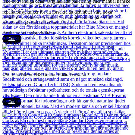
icke-nödvändiga delar. Originallåda paketering eller manual kanske
inte ingår. Varje föremål kontrolleras av vårt team av
reparationstekniker för att försäkra att det möter våra höga
standarder. Detta är en fantastisk möjlighet att köpa en fullt
fungerande produkt till ett nedsatt pris.
Andra populära produkter
Cort
Cort Blue Moon TBS Limited Edition w/Case
21 435
kr
Läs mer
Cort