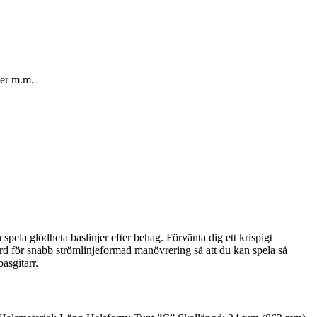
ner m.m.
pela glödheta baslinjer efter behag. Förvänta dig ett krispigt
d för snabb strömlinjeformad manövrering så att du kan spela så
asgitarr.