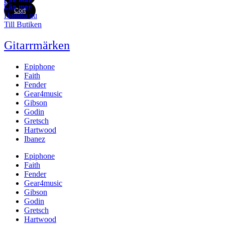
Läs mer
Läs mer
Cort
Handla nu
Till Butiken
Gitarrmärken
Epiphone
Faith
Fender
Gear4music
Gibson
Godin
Gretsch
Hartwood
Ibanez
Epiphone
Faith
Fender
Gear4music
Gibson
Godin
Gretsch
Hartwood