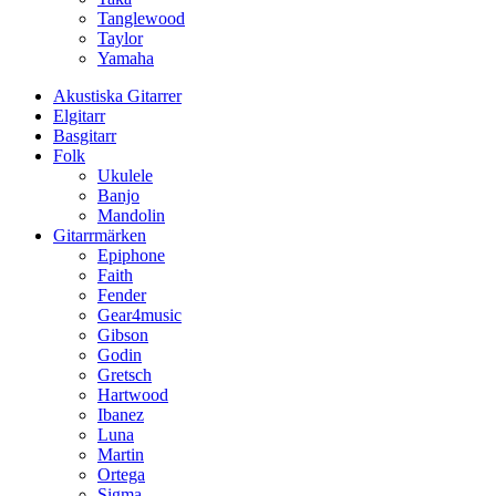
Tanglewood
Taylor
Yamaha
Akustiska Gitarrer
Elgitarr
Basgitarr
Folk
Ukulele
Banjo
Mandolin
Gitarrmärken
Epiphone
Faith
Fender
Gear4music
Gibson
Godin
Gretsch
Hartwood
Ibanez
Luna
Martin
Ortega
Sigma