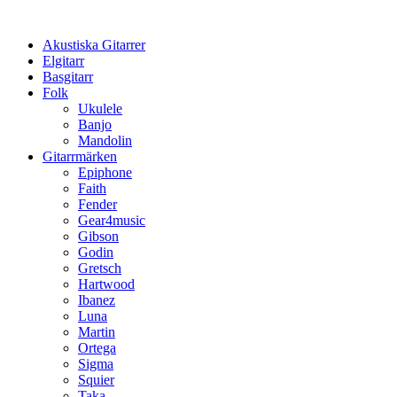
Hoppa
till
Akustiska Gitarrer
innehåll
Elgitarr
Basgitarr
Folk
Ukulele
Banjo
Mandolin
Gitarrmärken
Epiphone
Faith
Fender
Gear4music
Gibson
Godin
Gretsch
Hartwood
Ibanez
Luna
Martin
Ortega
Sigma
Squier
Taka