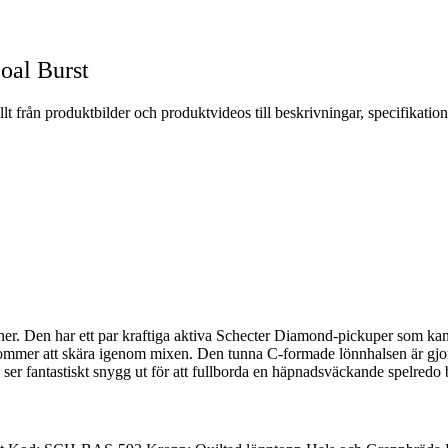
oal Burst
t från produktbilder och produktvideos till beskrivningar, specifikatio
er. Den har ett par kraftiga aktiva Schecter Diamond-pickuper som kan s
kommer att skära igenom mixen. Den tunna C-formade lönnhalsen är gjor
 ser fantastiskt snygg ut för att fullborda en häpnadsväckande spelredo b