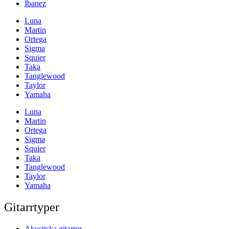
Ibanez
Luna
Martin
Ortega
Sigma
Squier
Taka
Tanglewood
Taylor
Yamaha
Luna
Martin
Ortega
Sigma
Squier
Taka
Tanglewood
Taylor
Yamaha
Gitarrtyper
Akustiska gitarrer