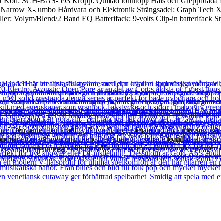
st Kod: SCH-BAS-593 Kropp: Quiltad lönntopp Hals och Greppbräda H
24 Narrow X-Jumbo Hårdvara och Elektronik Strängsadel: Graph Tech 
: Volym/Blend/2 Band EQ Batterifack: 9-volts Clip-in batterifack St
er. Den har ett par kraftiga aktiva Schecter Diamond-pickuper som kan s
kommer att skära igenom mixen. Den tunna C-formade lönnhalsen är gjor
 ser fantastiskt snygg ut för att fullborda en häpnadsväckande spelredo b