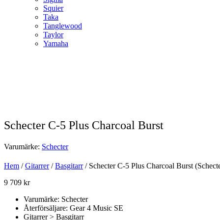
Squier
Taka
Tanglewood
Taylor
Yamaha
Schecter C-5 Plus Charcoal Burst
Varumärke:
Schecter
Hem
/
Gitarrer
/
Basgitarr
/ Schecter C-5 Plus Charcoal Burst (Schect
9 709
kr
Varumärke: Schecter
Återförsäljare: Gear 4 Music SE
Gitarrer > Basgitarr