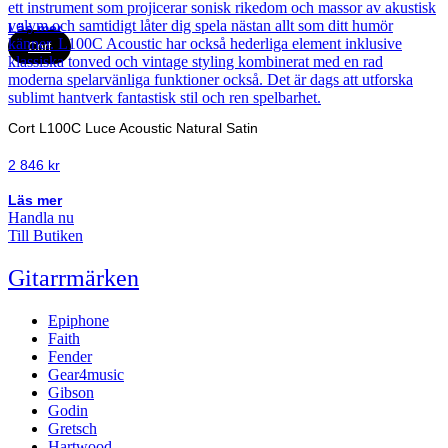
Läs mer
Cort
Cort L100C Luce Acoustic Natural Satin
2 846
kr
Läs mer
Handla nu
Till Butiken
Gitarrmärken
Epiphone
Faith
Fender
Gear4music
Gibson
Godin
Gretsch
Hartwood