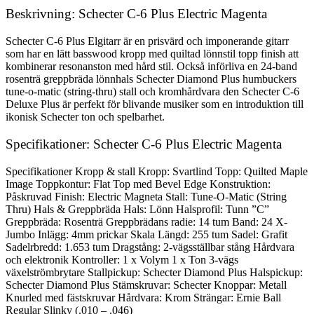
Beskrivning: Schecter C-6 Plus Electric Magenta
Schecter C-6 Plus Elgitarr är en prisvärd och imponerande gitarr
som har en lätt basswood kropp med quiltad lönnstil topp finish att
kombinerar resonanston med hård stil. Också införliva en 24-band
rosenträ greppbräda lönnhals Schecter Diamond Plus humbuckers
tune-o-matic (string-thru) stall och kromhårdvara den Schecter C-6
Deluxe Plus är perfekt för blivande musiker som en introduktion till
ikonisk Schecter ton och spelbarhet.
Specifikationer: Schecter C-6 Plus Electric Magenta
Specifikationer Kropp & stall Kropp: Svartlind Topp: Quilted Maple
Image Toppkontur: Flat Top med Bevel Edge Konstruktion:
Påskruvad Finish: Electric Magneta Stall: Tune-O-Matic (String
Thru) Hals & Greppbräda Hals: Lönn Halsprofil: Tunn ”C”
Greppbräda: Rosenträ Greppbrädans radie: 14 tum Band: 24 X-
Jumbo Inlägg: 4mm prickar Skala Längd: 255 tum Sadel: Grafit
Sadelrbredd: 1.653 tum Dragstång: 2-vägsställbar stång Hårdvara
och elektronik Kontroller: 1 x Volym 1 x Ton 3-vägs
växelströmbrytare Stallpickup: Schecter Diamond Plus Halspickup:
Schecter Diamond Plus Stämskruvar: Schecter Knoppar: Metall
Knurled med fästskruvar Hårdvara: Krom Strängar: Ernie Ball
Regular Slinky (.010 – .046)