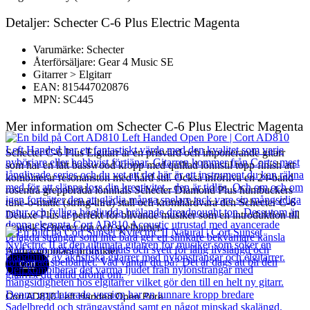
Detaljer: Schecter C-6 Plus Electric Magenta
Varumärke: Schecter
Återförsäljare: Gear 4 Music SE
Gitarrer > Elgitarr
EAN: 815447020876
MPN: SC445
Mer information om Schecter C-6 Plus Electric Magenta
Schecter C-6 Plus Elgitarr är en prisvärd och imponerande gitarr
som har en lätt basswood kropp med quiltad lönnstil topp finish att
kombinerar resonanston med hård stil. Också införliva en 24-band
rosenträ greppbräda lönnhals Schecter Diamond Plus humbuckers
tune-o-matic (string-thru) stall och kromhårdvara den Schecter C-6
Deluxe Plus är perfekt för blivande musiker som en introduktion till
ikonisk Schecter ton och spelbarhet.
Andra populära produkter
Cort
Cort AD810 Left Handed Open Pore