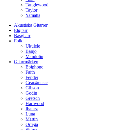
Tanglewood
Taylor
Yamaha
Akustiska Gitarrer
Elgitarr
Basgitarr
Folk
Ukulele
Banjo
Mandolin
Gitarrmärken
Epiphone
Faith
Fender
Gear4music
Gibson
Godin
Gretsch
Hartwood
Ibanez
Luna
Martin
Ortega
Sigma