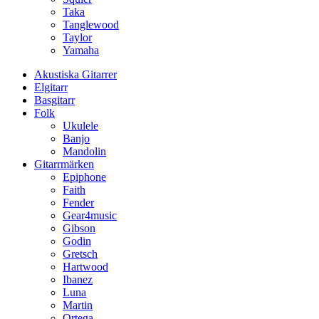
Taka
Tanglewood
Taylor
Yamaha
Akustiska Gitarrer
Elgitarr
Basgitarr
Folk
Ukulele
Banjo
Mandolin
Gitarrmärken
Epiphone
Faith
Fender
Gear4music
Gibson
Godin
Gretsch
Hartwood
Ibanez
Luna
Martin
Ortega