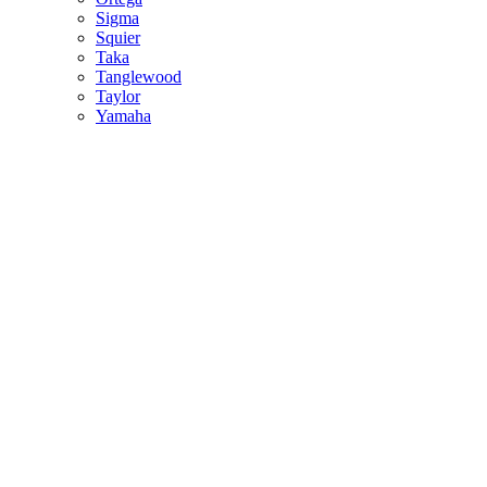
Sigma
Squier
Taka
Tanglewood
Taylor
Yamaha