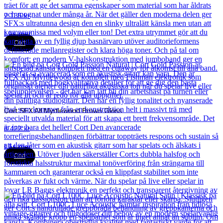
7 135
kr
Läs mer
Cort
Cort SFX All Myrtlewood Brown Gloss
8 422
kr
Läs mer
Cort