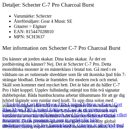
Detaljer: Schecter C-7 Pro Charcoal Burst
Varumärke: Schecter
Återförsäljare: Gear 4 Music SE
Gitarrer > Elgitarr
EAN: 815447028810
MPN: SCH3637
Mer information om Schecter C-7 Pro Charcoal Burst
Du känner att jorden skakar. Dina knän skakar. Är det en
jordbävning du känner? Nej. Det är Schecter C-7 Pro. Detta
monolitiska monster är en mästerklass i brutal ton. Gå med i en
våldsam ras av rutinerade shreddare som får sitt ikoniska ljud från 7-
strängar blodbad. Detta är framtiden för modern rock och metal.
Skäll som kommer med mycket bett. Det är bäst att du håller C-7
Pro i hårt koppel. Upplev fullständig otämjd ton från två signatur
dubbelspolar. Båda humbuckrarna arbetar tillsammans för att ge dig
lyhörd lågände som rumlar med kraft. Ta upp dina solon med
bitande tydlighet eller riffa i det nedre registret för en mörk tung
stämma. Vad du än behöver har Schecter du täckt. Oavsett var i
världen du lever har du definitivt hört talas om Schecter Guitar
Research. Deras premium-gitarrer har gjort dem en elite global
tillverkare fusing expert hantverk med modern innovation. C-7 Pro