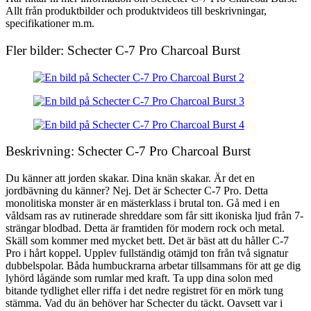
Allt från produktbilder och produktvideos till beskrivningar,
specifikationer m.m.
Fler bilder: Schecter C-7 Pro Charcoal Burst
Beskrivning: Schecter C-7 Pro Charcoal Burst
Du känner att jorden skakar. Dina knän skakar. Är det en
jordbävning du känner? Nej. Det är Schecter C-7 Pro. Detta
monolitiska monster är en mästerklass i brutal ton. Gå med i en
våldsam ras av rutinerade shreddare som får sitt ikoniska ljud från 7-
strängar blodbad. Detta är framtiden för modern rock och metal.
Skäll som kommer med mycket bett. Det är bäst att du håller C-7
Pro i hårt koppel. Upplev fullständig otämjd ton från två signatur
dubbelspolar. Båda humbuckrarna arbetar tillsammans för att ge dig
lyhörd lågände som rumlar med kraft. Ta upp dina solon med
bitande tydlighet eller riffa i det nedre registret för en mörk tung
stämma. Vad du än behöver har Schecter du täckt. Oavsett var i