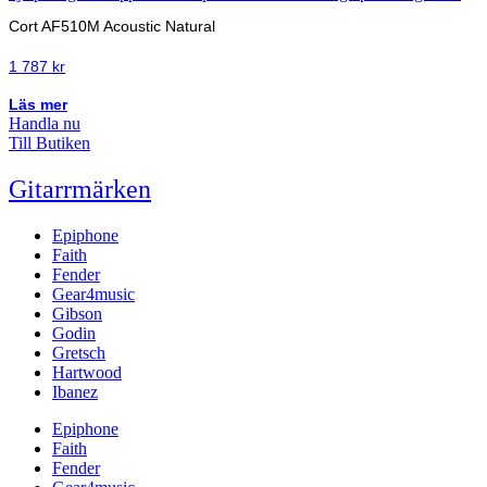
Cort AF510M Acoustic Natural
1 787
kr
Läs mer
Handla nu
Till Butiken
Gitarrmärken
Epiphone
Faith
Fender
Gear4music
Gibson
Godin
Gretsch
Hartwood
Ibanez
Epiphone
Faith
Fender