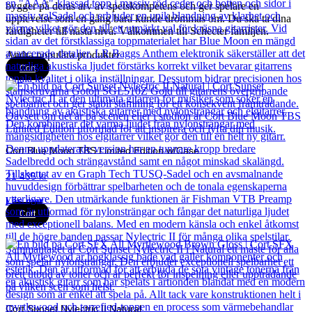
bygger på deras arv av spetskompetens och ger spelare en
upplevelse som en gång bara kunde drömmas om. Du ska ta dina
färdigheter till nästa nivå. Välkommen till Schecter familjen.
Andra populära produkter
Cort
Cort Blue Moon TBS Limited Edition w/Case
21 435
kr
Läs mer
Cort
Cort Sunset Nylectric II Natural