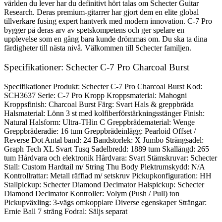
världen du lever har du definitivt hört talas om Schecter Guitar
Research. Deras premium-gitarrer har gjort dem en elite global
tillverkare fusing expert hantverk med modern innovation. C-7 Pro
bygger på deras arv av spetskompetens och ger spelare en
upplevelse som en gång bara kunde drömmas om. Du ska ta dina
färdigheter till nästa nivå. Välkommen till Schecter familjen.
Specifikationer: Schecter C-7 Pro Charcoal Burst
Specifikationer Produkt: Schecter C-7 Pro Charcoal Burst Kod:
SCH3637 Serie: C-7 Pro Kropp Kroppsmaterial: Mahogni
Kroppsfinish: Charcoal Burst Färg: Svart Hals & greppbräda
Halsmaterial: Lönn 3 st med kolfiberförstärkningsstänger Finish:
Natural Halsform: Ultra-THin C Greppbrädematerial: Wenge
Greppbräderadie: 16 tum Greppbrädeinlägg: Pearloid Offset /
Reverse Dot Antal band: 24 Bandstorlek: X Jumbo Strängsadel:
Graph Tech XL Svart Tusq Sadelbredd: 1889 tum Skallängd: 265
tum Hårdvara och elektronik Hårdvara: Svart Stämskruvar: Schecter
Stall: Custom Hardtail m/ String Thu Body Plektrumskydd: N/A
Kontrollrattar: Metall räfflad m/ setskruv Pickupkonfiguration: HH
Stallpickup: Schecter Diamond Decimator Halspickup: Schecter
Diamond Decimator Kontroller: Volym (Push / Pull) ton
Pickupväxling: 3-vägs omkopplare Diverse egenskaper Strängar:
Ernie Ball 7 sträng Fodral: Säljs separat