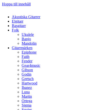
Hoppa till innehåll
Akustiska Gitarrer
Elgitarr
Basgitarr
Folk
Ukulele
Banjo
Mandolin
Gitarrmärken
Epiphone
Faith
Fender
Gear4music
Gibson
Godin
Gretsch
Hartwood
Ibanez
Luna
Martin
Ortega
Sigma
Squier