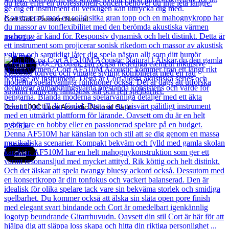
Cort Gold Passion Natural
19 061
kr
Läs mer
Cort
Cort L100C Luce Acoustic Natural Satin
2 846
kr
Läs mer
Cort