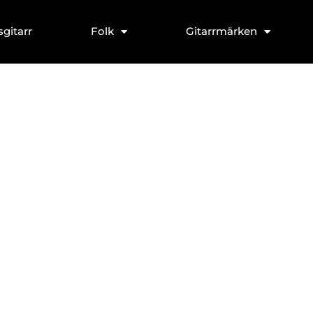
sgitarr
Folk
Gitarrmärken