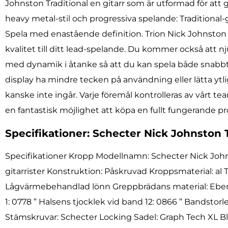
Johnston Traditional en gitarr som är utformad för att g
heavy metal-stil och progressiva spelande: Traditional-git
Spela med enastående definition. Trion Nick Johnston S
kvalitet till ditt lead-spelande. Du kommer också att 
med dynamik i åtanke så att du kan spela både snabbt
display ha mindre tecken på användning eller lätta ytl
kanske inte ingår. Varje föremål kontrolleras av vårt te
en fantastisk möjlighet att köpa en fullt fungerande pro
Specifikationer: Schecter Nick Johnston 
Specifikationer Kropp Modellnamn: Schecter Nick Joh
gitarrister Konstruktion: Påskruvad Kroppsmaterial: al
Lågvärmebehandlad lönn Greppbrädans material: Ebenhol
1: 0778 ” Halsens tjocklek vid band 12: 0866 ” Bandsto
Stämskruvar: Schecter Locking Sadel: Graph Tech XL Bl