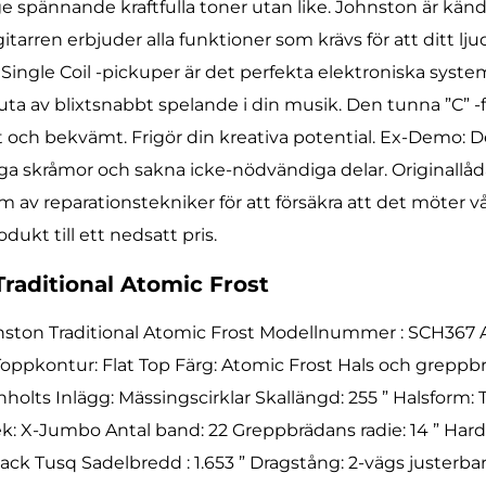
e spännande kraftfulla toner utan like. Johnston är känd 
arren erbjuder alla funktioner som krävs för att ditt ljud 
ingle Coil -pickuper är det perfekta elektroniska system
njuta av blixtsnabbt spelande i din musik. Den tunna ”C”
 och bekvämt. Frigör din kreativa potential. Ex-Demo: 
iga skråmor och sakna icke-nödvändiga delar. Originallå
am av reparationstekniker för att försäkra att det möter 
dukt till ett nedsatt pris.
Traditional Atomic Frost
nston Traditional Atomic Frost Modellnummer : SCH367 
 Toppkontur: Flat Top Färg: Atomic Frost Hals och greppb
ts Inlägg: Mässingscirklar Skallängd: 255 ” Halsform: T
rlek: X-Jumbo Antal band: 22 Greppbrädans radie: 14 ” Har
ack Tusq Sadelbredd : 1.653 ” Dragstång: 2-vägs justerb