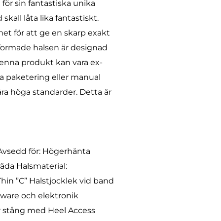
för sin fantastiska unika
skall låta lika fantastiskt.
et för att ge en skarp exakt
 -formade halsen är designad
Denna produkt kan vara ex-
da paketering eller manual
våra höga standarder. Detta är
Avsedd för: Högerhänta
räda Halsmaterial:
hin ”C” Halstjocklek vid band
dware och elektronik
ar stång med Heel Access