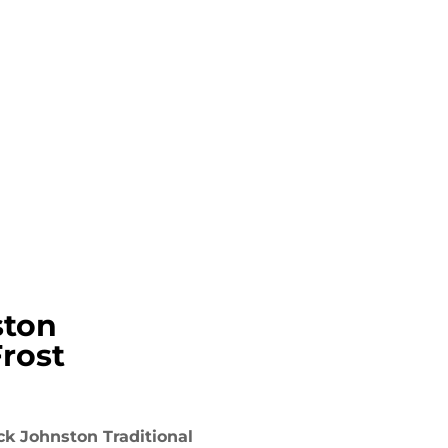
ston
Frost
ck Johnston Traditional