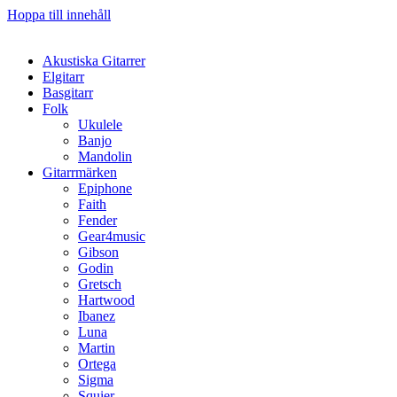
Hoppa till innehåll
Akustiska Gitarrer
Elgitarr
Basgitarr
Folk
Ukulele
Banjo
Mandolin
Gitarrmärken
Epiphone
Faith
Fender
Gear4music
Gibson
Godin
Gretsch
Hartwood
Ibanez
Luna
Martin
Ortega
Sigma
Squier