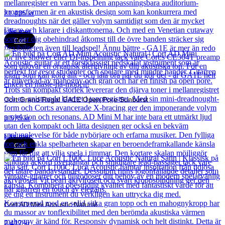
21 435
kr
Läs mer
Cort
Cort Grand Regal GA1E Open Pore Sunburst
3 575
kr
Läs mer
Cort
Cort AD Mini Acoustic Natural
2 417
kr