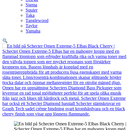
Sigma
Squier
Taka
Tanglewood
Taylor
Yamaha