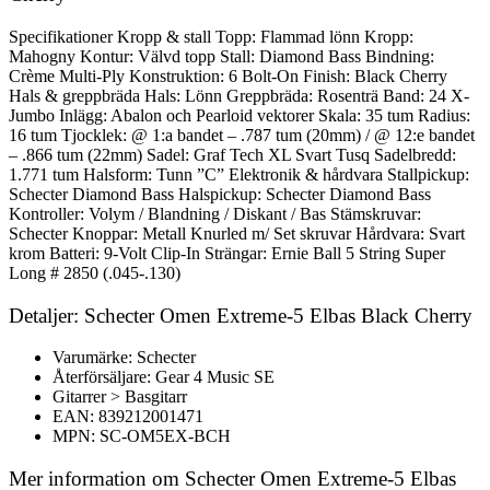
Specifikationer Kropp & stall Topp: Flammad lönn Kropp:
Mahogny Kontur: Välvd topp Stall: Diamond Bass Bindning:
Crème Multi-Ply Konstruktion: 6 Bolt-On Finish: Black Cherry
Hals & greppbräda Hals: Lönn Greppbräda: Rosenträ Band: 24 X-
Jumbo Inlägg: Abalon och Pearloid vektorer Skala: 35 tum Radius:
16 tum Tjocklek: @ 1:a bandet – .787 tum (20mm) / @ 12:e bandet
– .866 tum (22mm) Sadel: Graf Tech XL Svart Tusq Sadelbredd:
1.771 tum Halsform: Tunn ”C” Elektronik & hårdvara Stallpickup:
Schecter Diamond Bass Halspickup: Schecter Diamond Bass
Kontroller: Volym / Blandning / Diskant / Bas Stämskruvar:
Schecter Knoppar: Metall Knurled m/ Set skruvar Hårdvara: Svart
krom Batteri: 9-Volt Clip-In Strängar: Ernie Ball 5 String Super
Long # 2850 (.045-.130)
Detaljer: Schecter Omen Extreme-5 Elbas Black Cherry
Varumärke: Schecter
Återförsäljare: Gear 4 Music SE
Gitarrer > Basgitarr
EAN: 839212001471
MPN: SC-OM5EX-BCH
Mer information om Schecter Omen Extreme-5 Elbas