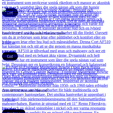
Läs mer
Cort
Cort L100C Luce Acoustic Natural Satin
2 846
kr
Läs mer
Cort
Cort AF510 Acoustic Natural
1 416
kr
Läs mer