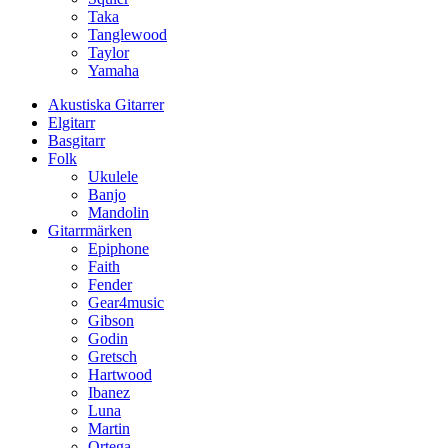
Taka
Tanglewood
Taylor
Yamaha
Akustiska Gitarrer
Elgitarr
Basgitarr
Folk
Ukulele
Banjo
Mandolin
Gitarrmärken
Epiphone
Faith
Fender
Gear4music
Gibson
Godin
Gretsch
Hartwood
Ibanez
Luna
Martin
Ortega