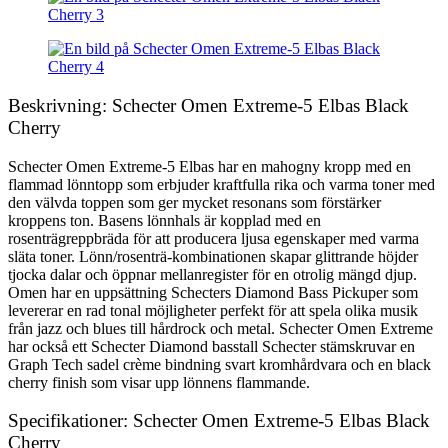
Beskrivning: Schecter Omen Extreme-5 Elbas Black
Cherry
Schecter Omen Extreme-5 Elbas har en mahogny kropp med en
flammad lönntopp som erbjuder kraftfulla rika och varma toner med
den välvda toppen som ger mycket resonans som förstärker
kroppens ton. Basens lönnhals är kopplad med en
rosenträgreppbräda för att producera ljusa egenskaper med varma
släta toner. Lönn/rosenträ-kombinationen skapar glittrande höjder
tjocka dalar och öppnar mellanregister för en otrolig mängd djup.
Omen har en uppsättning Schecters Diamond Bass Pickuper som
levererar en rad tonal möjligheter perfekt för att spela olika musik
från jazz och blues till hårdrock och metal. Schecter Omen Extreme
har också ett Schecter Diamond basstall Schecter stämskruvar en
Graph Tech sadel crème bindning svart kromhårdvara och en black
cherry finish som visar upp lönnens flammande.
Specifikationer: Schecter Omen Extreme-5 Elbas Black
Cherry