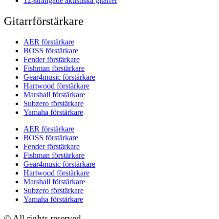
12-strängade akustiska gitarrer
Gitarrförstärkare
AER förstärkare
BOSS förstärkare
Fender förstärkare
Fishman förstärkare
Gear4music förstärkare
Hartwood förstärkare
Marshall förstärkare
Subzero förstärkare
Yamaha förstärkare
AER förstärkare
BOSS förstärkare
Fender förstärkare
Fishman förstärkare
Gear4music förstärkare
Hartwood förstärkare
Marshall förstärkare
Subzero förstärkare
Yamaha förstärkare
© All rights reserved