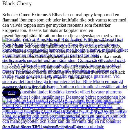
Black Cherry
Schecter Omen Extreme-5 Elbas har en mahogny kropp med en
flammad lönntopp som erbjuder kraftfulla rika och varma toner med
den välvda toppen som ger mycket resonans som förstärker
kroppens ton. Basens lönnhals är kopplad med en
rosenträgreppbräda för att producera ljusa egenskaper med varma
släta toner. Lönn/rosenträ-kombinationen skapar glittrande höjder
tjocka dalar och öppnar mellanregister för en otrolig mängd djup.
Omen har en uppsättning Schecters Diamond Bass Pickuper som
levererar en rad tonal möjligheter perfekt för att spela olika musik
från jazz och blues till hårdrock och metal. Schecter Omen Extreme
har också ett Schecter Diamond basstall Schecter stämskruvar en
Graph Tech sadel crème bindning svart kromhårdvara och en black
cherry finish som visar upp lönnens flammande.
Andra populära produkter
Cort
Cort Blue Moon TBS Limited Edition w/Case