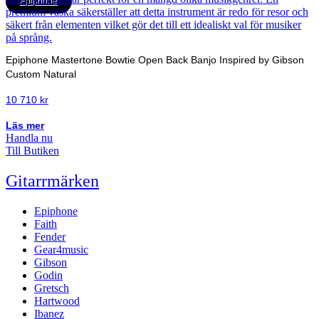
Epiphone
Epiphone Mastertone Bowtie Open Back Banjo Inspired by Gibson
Custom Natural
10 710
kr
Läs mer
Handla nu
Till Butiken
Gitarrmärken
Epiphone
Faith
Fender
Gear4music
Gibson
Godin
Gretsch
Hartwood
Ibanez