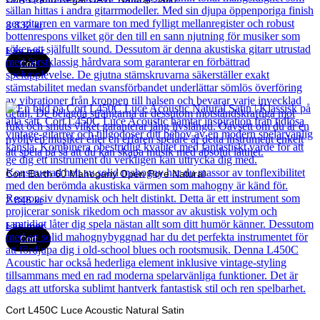
3 832
kr
Läs mer
Cort
Cort Earth 60 Mahogany Open Pore Natural
2 846
kr
Läs mer
Cort
Cort L450C Luce Acoustic Natural Satin