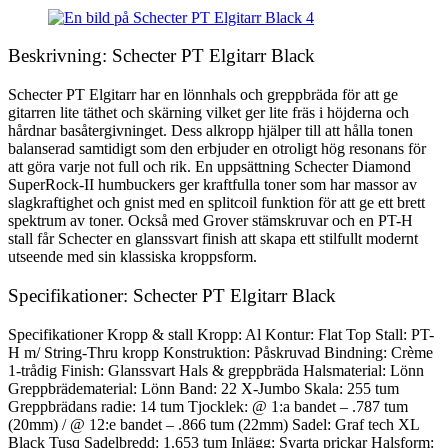
Beskrivning: Schecter PT Elgitarr Black
Schecter PT Elgitarr har en lönnhals och greppbräda för att ge
gitarren lite täthet och skärning vilket ger lite fräs i höjderna och
hårdnar basåtergivninget. Dess alkropp hjälper till att hålla tonen
balanserad samtidigt som den erbjuder en otroligt hög resonans för
att göra varje not full och rik. En uppsättning Schecter Diamond
SuperRock-II humbuckers ger kraftfulla toner som har massor av
slagkraftighet och gnist med en splitcoil funktion för att ge ett brett
spektrum av toner. Också med Grover stämskruvar och en PT-H
stall får Schecter en glanssvart finish att skapa ett stilfullt modernt
utseende med sin klassiska kroppsform.
Specifikationer: Schecter PT Elgitarr Black
Specifikationer Kropp & stall Kropp: Al Kontur: Flat Top Stall: PT-
H m/ String-Thru kropp Konstruktion: Påskruvad Bindning: Crème
1-trådig Finish: Glanssvart Hals & greppbräda Halsmaterial: Lönn
Greppbrädematerial: Lönn Band: 22 X-Jumbo Skala: 255 tum
Greppbrädans radie: 14 tum Tjocklek: @ 1:a bandet – .787 tum
(20mm) / @ 12:e bandet – .866 tum (22mm) Sadel: Graf tech XL
Black Tusq Sadelbredd: 1.653 tum Inlägg: Svarta prickar Halsform: