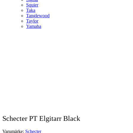
Squier
Taka
Tanglewood
Taylor
Yamaha
Schecter PT Elgitarr Black
Varumärke:
Schecter