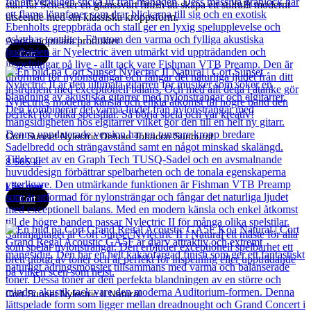
stall får Schecter en glanssvart finish att skapa ett stilfullt modernt
utseende med sin klassiska kroppsform.
Andra populära produkter
Cort
Cort Sunset Nylectric Deluxe Tobacco Sunburst
8 565
kr
Läs mer
Cort
Cort Sunset Nylectric II Natural