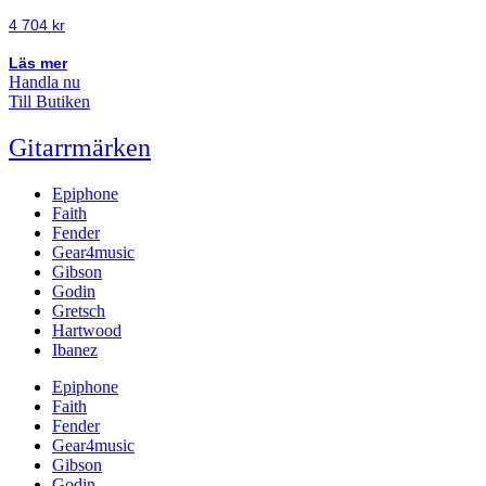
4 704
kr
Läs mer
Handla nu
Till Butiken
Gitarrmärken
Epiphone
Faith
Fender
Gear4music
Gibson
Godin
Gretsch
Hartwood
Ibanez
Epiphone
Faith
Fender
Gear4music
Gibson
Godin