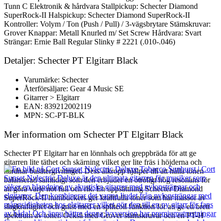
Tunn C Elektronik & hårdvara Stallpickup: Schecter Diamond
SuperRock-II Halspickup: Schecter Diamond SuperRock-II
Kontroller: Volym / Ton (Push / Pull) / 3-vägsbrytare Stämskruvar:
Grover Knappar: Metall Knurled m/ Set Screw Hårdvara: Svart
Strängar: Ernie Ball Regular Slinky # 2221 (.010-.046)
Detaljer: Schecter PT Elgitarr Black
Varumärke: Schecter
Återförsäljare: Gear 4 Music SE
Gitarrer > Elgitarr
EAN: 839212002119
MPN: SC-PT-BLK
Mer information om Schecter PT Elgitarr Black
Schecter PT Elgitarr har en lönnhals och greppbräda för att ge
gitarren lite täthet och skärning vilket ger lite fräs i höjderna och
hårdnar basåtergivninget. Dess alkropp hjälper till att hålla tonen
balanserad samtidigt som den erbjuder en otroligt hög resonans för
att göra varje not full och rik. En uppsättning Schecter Diamond
SuperRock-II humbuckers ger kraftfulla toner som har massor av
slagkraftighet och gnist med en splitcoil funktion för att ge ett brett
spektrum av toner. Också med Grover stämskruvar och en PT-H