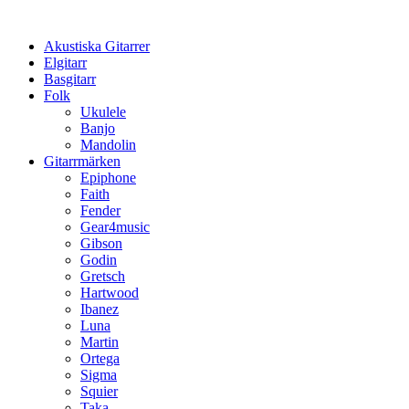
Hoppa
till
Akustiska Gitarrer
innehåll
Elgitarr
Basgitarr
Folk
Ukulele
Banjo
Mandolin
Gitarrmärken
Epiphone
Faith
Fender
Gear4music
Gibson
Godin
Gretsch
Hartwood
Ibanez
Luna
Martin
Ortega
Sigma
Squier
Taka