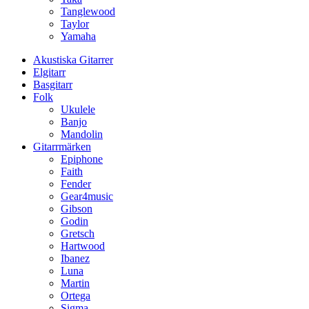
Tanglewood
Taylor
Yamaha
Akustiska Gitarrer
Elgitarr
Basgitarr
Folk
Ukulele
Banjo
Mandolin
Gitarrmärken
Epiphone
Faith
Fender
Gear4music
Gibson
Godin
Gretsch
Hartwood
Ibanez
Luna
Martin
Ortega
Sigma