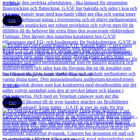
7 135
kr
Läs mer
Cort
Cort Grand Regal Acoustic GA5F Koa Natural
7 850
kr
Läs mer
Cort
Cort Grand Regal GA1E Natural Satin