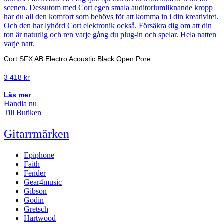
Cort SFX AB Electro Acoustic Black Open Pore
3 418
kr
Läs mer
Handla nu
Till Butiken
Gitarrmärken
Epiphone
Faith
Fender
Gear4music
Gibson
Godin
Gretsch
Hartwood