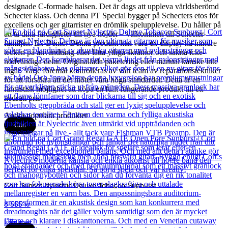
designade C-formade halsen. Det är dags att uppleva världsberömd
Schecter klass. Och denna PT Special bygger på Schecters etos för
excellens och ger gitarrister en drömlik spelupplevelse. Du håller på
att ta dina färdigheter till nya höjder – välkommen till Schecter-
familjen. Ex-Demo: Denna produkt kan vara ex-display ha mindre
tecken på användning eller lätta ytliga skråmor och sakna icke-
nödvändiga delar. Originallåda paketering eller manual kanske inte
ingår. Varje föremål kontrolleras av vårt team av reparationstekniker
för att försäkra att det möter våra höga standarder. Detta är en
fantastisk möjlighet att köpa en fullt fungerande produkt till ett
nedsatt pris.
Andra populära produkter
Cort
Cort Sunset Nylectric Deluxe Tobacco Sunburst
8 565
kr
Läs mer