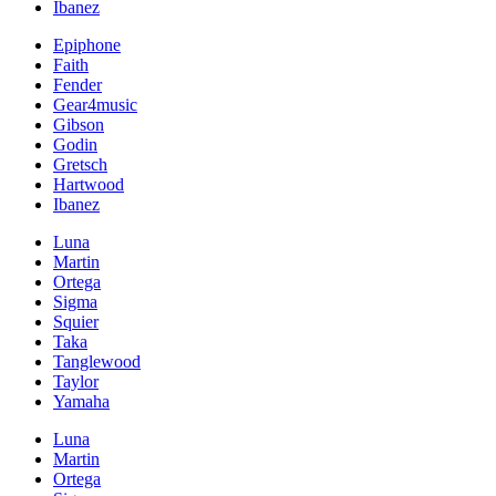
Ibanez
Epiphone
Faith
Fender
Gear4music
Gibson
Godin
Gretsch
Hartwood
Ibanez
Luna
Martin
Ortega
Sigma
Squier
Taka
Tanglewood
Taylor
Yamaha
Luna
Martin
Ortega