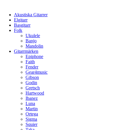
Hoppa
till
Akustiska Gitarrer
innehåll
Elgitarr
Basgitarr
Folk
Ukulele
Banjo
Mandolin
Gitarrmärken
Epiphone
Faith
Fender
Gear4music
Gibson
Godin
Gretsch
Hartwood
Ibanez
Luna
Martin
Ortega
Sigma
Squier
Taka