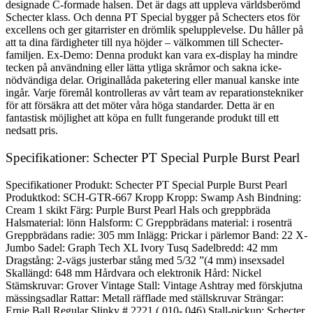
designade C-formade halsen. Det är dags att uppleva världsberömd
Schecter klass. Och denna PT Special bygger på Schecters etos för
excellens och ger gitarrister en drömlik spelupplevelse. Du håller på
att ta dina färdigheter till nya höjder – välkommen till Schecter-
familjen. Ex-Demo: Denna produkt kan vara ex-display ha mindre
tecken på användning eller lätta ytliga skråmor och sakna icke-
nödvändiga delar. Originallåda paketering eller manual kanske inte
ingår. Varje föremål kontrolleras av vårt team av reparationstekniker
för att försäkra att det möter våra höga standarder. Detta är en
fantastisk möjlighet att köpa en fullt fungerande produkt till ett
nedsatt pris.
Specifikationer: Schecter PT Special Purple Burst Pearl
Specifikationer Produkt: Schecter PT Special Purple Burst Pearl
Produktkod: SCH-GTR-667 Kropp Kropp: Swamp Ash Bindning:
Cream 1 skikt Färg: Purple Burst Pearl Hals och greppbräda
Halsmaterial: lönn Halsform: C Greppbrädans material: i rosenträ
Greppbrädans radie: 305 mm Inlägg: Prickar i pärlemor Band: 22 X-
Jumbo Sadel: Graph Tech XL Ivory Tusq Sadelbredd: 42 mm
Dragstång: 2-vägs justerbar stång med 5/32 ”(4 mm) insexsadel
Skallängd: 648 mm Hårdvara och elektronik Hård: Nickel
Stämskruvar: Grover Vintage Stall: Vintage Ashtray med förskjutna
mässingsadlar Rattar: Metall räfflade med ställskruvar Strängar:
Ernie Ball Regular Slinky # 2221 (.010-.046) Stall-pickup: Schecter