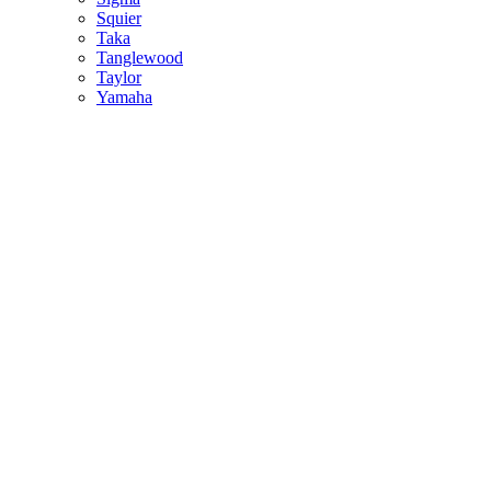
Squier
Taka
Tanglewood
Taylor
Yamaha