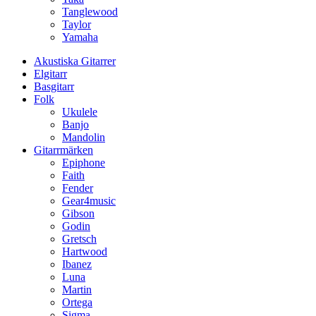
Tanglewood
Taylor
Yamaha
Akustiska Gitarrer
Elgitarr
Basgitarr
Folk
Ukulele
Banjo
Mandolin
Gitarrmärken
Epiphone
Faith
Fender
Gear4music
Gibson
Godin
Gretsch
Hartwood
Ibanez
Luna
Martin
Ortega
Sigma