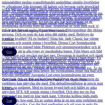
Cort Earth 60 Mahogany Open Pore Natural
2 846
kr
Läs mer
Cort
Cort Jade Classic Electro Acoustic Pastel Pink Open Pore
3 132
kr
Läs mer
Cort