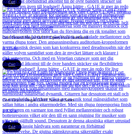
Cort
Cort Grand Regal GA1E Open Pore Sunburst
3 575
kr
Läs mer
Cort
Cort Grand Regal GA1E Natural Satin
3 832
kr
Läs mer
Cort