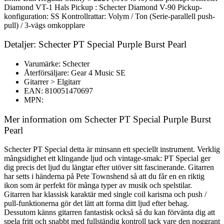
Diamond VT-1 Hals Pickup : Schecter Diamond V-90 Pickup-
konfiguration: SS Kontrollrattar: Volym / Ton (Serie-parallell push-
pull) / 3-vägs omkopplare
Detaljer: Schecter PT Special Purple Burst Pearl
Varumärke: Schecter
Återförsäljare: Gear 4 Music SE
Gitarrer > Elgitarr
EAN: 810051470697
MPN:
Mer information om Schecter PT Special Purple Burst
Pearl
Schecter PT Special detta är minsann ett speciellt instrument. Verklig
mångsidighet ett klingande ljud och vintage-smak: PT Special ger
dig precis det ljud du längtar efter utöver sitt fascinerande. Gitarren
har setts i händerna på Pete Townshend så att du får en en riktig
ikon som är perfekt för många typer av musik och spelstilar.
Gitarren har klassisk karaktär med single coil karisma och push /
pull-funktionerna gör det lätt att forma ditt ljud efter behag.
Dessutom känns gitarren fantastisk också så du kan förvänta dig att
spela fritt och snabbt med fullständig kontroll tack vare den noggrant