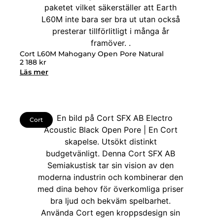
Cort L60M Mahogany Open Pore Natural
2 188
kr
Läs mer
Cort