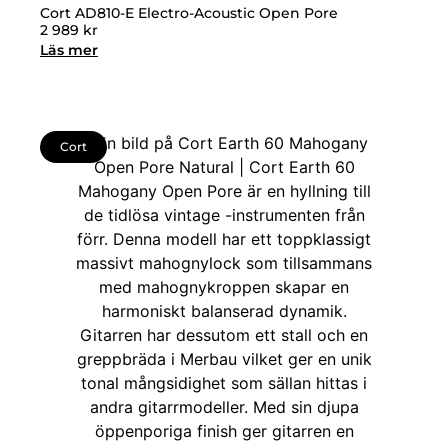
Cort AD810-E Electro-Acoustic Open Pore
2 989
kr
Läs mer
Cort