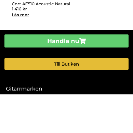
Cort AF510 Acoustic Natural
1 416
kr
Läs mer
Handla nu
Till Butiken
Gitarrmärken
Epiphone
Faith
Luna
Martin
Fender
Ortega
Sigma
Gear4music
Squier
Taka
Gibson
Godin
Tanglewood