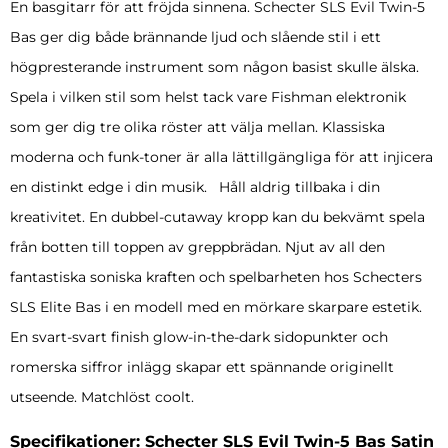
En basgitarr för att fröjda sinnena. Schecter SLS Evil Twin-5
Bas ger dig både brännande ljud och slående stil i ett
högpresterande instrument som någon basist skulle älska.
Spela i vilken stil som helst tack vare Fishman elektronik
som ger dig tre olika röster att välja mellan. Klassiska
moderna och funk-toner är alla lättillgängliga för att injicera
en distinkt edge i din musik. Håll aldrig tillbaka i din
kreativitet. En dubbel-cutaway kropp kan du bekvämt spela
från botten till toppen av greppbrädan. Njut av all den
fantastiska soniska kraften och spelbarheten hos Schecters
SLS Elite Bas i en modell med en mörkare skarpare estetik.
En svart-svart finish glow-in-the-dark sidopunkter och
romerska siffror inlägg skapar ett spännande originellt
utseende. Matchlöst coolt.
Specifikationer: Schecter SLS Evil Twin-5 Bas Satin