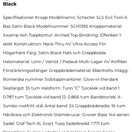
Black
Specifikationer Kropp Modellnamn: Schecter SLS Evil Twin-5
Bas Satin Black Modellnummer: SCH1395 Kroppsmaterial:
Swamp Ash Toppkontur: Arched Top Bindning: Elfenben 1-
skikt Konstruktion: Neck-Thru m/ Ultra Access För:
Högerhänt Färg: Satin Black Hals och Greppbräda
Halsmaterial: Lönn / Valnöt / Padauk Multi-Lager m/ Kolfiber
Förstärkningsstänger Greppbrädematerial: Ebenholts Inlägg:
Romerska nummer Sidotippmarkörer: Glow-in-the-dark
Skallängd: 35 tum Halsform: Tunn ”C” Tjocklek vid band 1:
0.787 tum Tjocklek vid band 12: 0.866 tum Bandstorlek: X-
Jumbo rostfritt stål Antal band: 24 Greppbräderadie: 16 tum
Hårdvara och Elektronik Stämskruvar: Grover Bass 144-serien
Sadel: Graf Tech XL Svart Tusq Sadelbredd: 1.771 tum