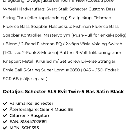
Dragstång: 2-vägs justerbar rod m/ Heel Access Spoke
Wheel Hårdvarufärg: Svart Stall: Schecter Custom Bass
String Thru (eller toppladdning) Stallpickup: Fishman
Fluence Bass Soapbar Halspickup: Fishman Fluence Bass
Soapbar Kontroller: Mastervolym (Push-Pull for enkel-spolig)
/ Blend / 2-Band Fishman EQ / 2-vägs Växla Voicing Switch
(1-Classic 2-Funk 3-Modern) Batteri: 9-Volt Inklädningsrum
Knappar: Metall Knurled m/ Set Screw Diverse Strängar:
Ernie Ball 5-String Super Long # 2850 (.045 – .130) Fodral:
SGR-6B (säljs separat)
Detaljer: Schecter SLS Evil Twin-5 Bas Satin Black
Varumärke: Schecter
Återförsäljare: Gear 4 Music SE
Gitarrer > Basgitarr
EAN: 815447026151
MPN: SCH1395