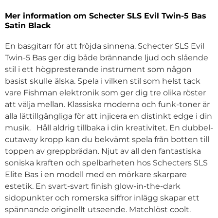
Mer information om Schecter SLS Evil Twin-5 Bas
Satin Black
En basgitarr för att fröjda sinnena. Schecter SLS Evil
Twin-5 Bas ger dig både brännande ljud och slående
stil i ett högpresterande instrument som någon
basist skulle älska. Spela i vilken stil som helst tack
vare Fishman elektronik som ger dig tre olika röster
att välja mellan. Klassiska moderna och funk-toner är
alla lättillgängliga för att injicera en distinkt edge i din
musik. Håll aldrig tillbaka i din kreativitet. En dubbel-
cutaway kropp kan du bekvämt spela från botten till
toppen av greppbrädan. Njut av all den fantastiska
soniska kraften och spelbarheten hos Schecters SLS
Elite Bas i en modell med en mörkare skarpare
estetik. En svart-svart finish glow-in-the-dark
sidopunkter och romerska siffror inlägg skapar ett
spännande originellt utseende. Matchlöst coolt.