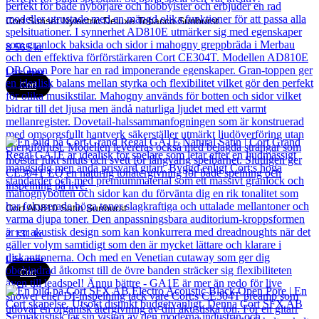
Cort Sunset Nylectric Deluxe Tobacco Sunburst
8 565
kr
Läs mer
Cort
Cort AD810 Satin Sunburst
2 131
kr
Läs mer
Cort