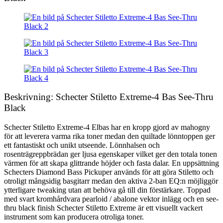
Beskrivning: Schecter Stiletto Extreme-4 Bas See-Thru
Black
Schecter Stiletto Extreme-4 Elbas har en kropp gjord av mahogny
för att leverera varma rika toner medan den quiltade lönntoppen ger
ett fantastiskt och unikt utseende. Lönnhalsen och
rosenträgreppbrädan ger ljusa egenskaper vilket ger den totala tonen
värmen för att skapa glittrande höjder och fasta dalar. En uppsättning
Schecters Diamond Bass Pickuper används för att göra Stiletto och
otroligt mångsidig basgitarr medan den aktiva 2-ban EQ:n möjliggör
ytterligare tweaking utan att behöva gå till din förstärkare. Toppad
med svart kromhårdvara pearloid / abalone vektor inlägg och en see-
thru black finish Schecter Stiletto Extreme är ett visuellt vackert
instrument som kan producera otroliga toner.