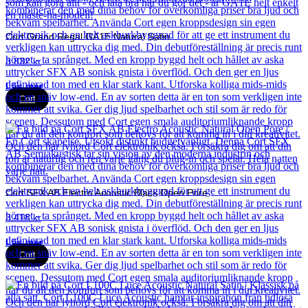
Cort Grand Regal GA1E Natural Satin
3 832
kr
Läs mer
Cort
Cort SFX AB Electro Acoustic Black Open Pore
3 418
kr
Läs mer
Cort