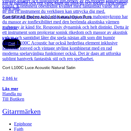
Cort SFX AB Electro Acoustic Natural Open Pore
3 418
kr
Läs mer
Cort
Cort L100C Luce Acoustic Natural Satin
2 846
kr
Läs mer
Handla nu
Till Butiken
Gitarrmärken
Epiphone
Faith