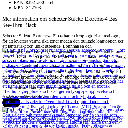
EAN: 839212001563
MPN: SC2503
Mer information om Schecter Stiletto Extreme-4 Bas
See-Thru Black
Schecter Stiletto Extreme-4 Elbas har en kropp gjord av mahogny
för att leverera varma rika toner medan den quiltade lönntoppen ger
ett fantastiskt och unikt utseende. Lönnhalsen och
rosenträgreppbrädan ger ljusa egenskaper vilket ger den totala tonen
värmen för att skapa glittrande höjder och fasta dalar. En uppsättning
Schecters Diamond Bass Pickuper används för att göra Stiletto och
otroligt mångsidig basgitarr medan den aktiva 2-ban EQ:n möjliggör
ytterligare tweaking utan att behöva gå till din förstärkare. Toppad
med svart kromhårdvara pearloid / abalone vektor inlägg och en see-
thru black finish Schecter Stiletto Extreme är ett visuellt vackert
instrument som kan producera otroliga toner.
Andra populära produkter
Cort