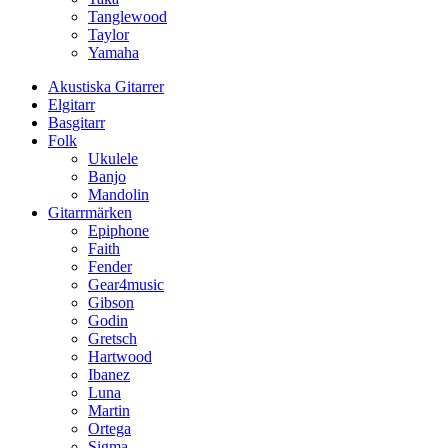
Tanglewood
Taylor
Yamaha
Akustiska Gitarrer
Elgitarr
Basgitarr
Folk
Ukulele
Banjo
Mandolin
Gitarrmärken
Epiphone
Faith
Fender
Gear4music
Gibson
Godin
Gretsch
Hartwood
Ibanez
Luna
Martin
Ortega
Sigma