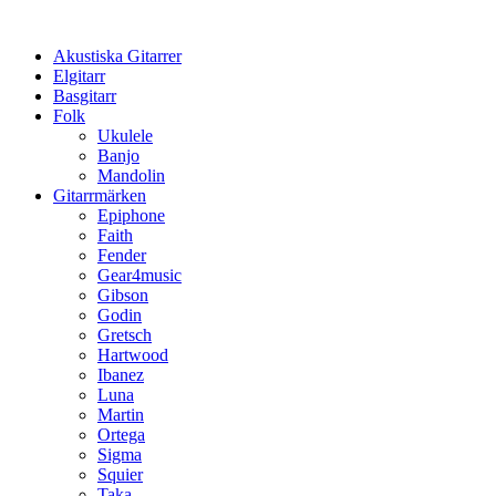
Hoppa
till
Akustiska Gitarrer
innehåll
Elgitarr
Basgitarr
Folk
Ukulele
Banjo
Mandolin
Gitarrmärken
Epiphone
Faith
Fender
Gear4music
Gibson
Godin
Gretsch
Hartwood
Ibanez
Luna
Martin
Ortega
Sigma
Squier
Taka