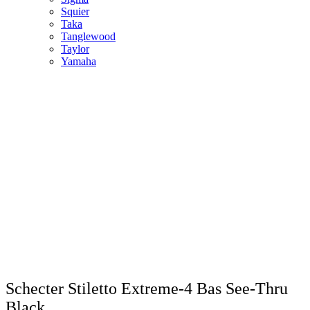
Squier
Taka
Tanglewood
Taylor
Yamaha
Schecter Stiletto Extreme-4 Bas See-Thru
Black