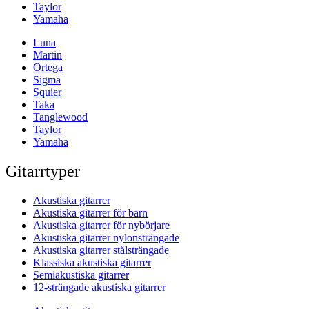
Taylor
Yamaha
Luna
Martin
Ortega
Sigma
Squier
Taka
Tanglewood
Taylor
Yamaha
Gitarrtyper
Akustiska gitarrer
Akustiska gitarrer för barn
Akustiska gitarrer för nybörjare
Akustiska gitarrer nylonsträngade
Akustiska gitarrer stålsträngade
Klassiska akustiska gitarrer
Semiakustiska gitarrer
12-strängade akustiska gitarrer