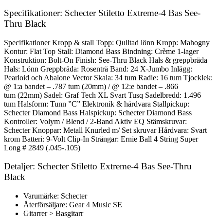
Specifikationer: Schecter Stiletto Extreme-4 Bas See-
Thru Black
Specifikationer Kropp & stall Topp: Quiltad lönn Kropp: Mahogny
Kontur: Flat Top Stall: Diamond Bass Bindning: Crème 1-lager
Konstruktion: Bolt-On Finish: See-Thru Black Hals & greppbräda
Hals: Lönn Greppbräda: Rosenträ Band: 24 X-Jumbo Inlägg:
Pearloid och Abalone Vector Skala: 34 tum Radie: 16 tum Tjocklek:
@ 1:a bandet – .787 tum (20mm) / @ 12:e bandet – .866
tum (22mm) Sadel: Graf Tech XL Svart Tusq Sadelbredd: 1.496
tum Halsform: Tunn ”C” Elektronik & hårdvara Stallpickup:
Schecter Diamond Bass Halspickup: Schecter Diamond Bass
Kontroller: Volym / Blend / 2-Band Aktiv EQ Stämskruvar:
Schecter Knoppar: Metall Knurled m/ Set skruvar Hårdvara: Svart
krom Batteri: 9-Volt Clip-In Strängar: Ernie Ball 4 String Super
Long # 2849 (.045-.105)
Detaljer: Schecter Stiletto Extreme-4 Bas See-Thru
Black
Varumärke: Schecter
Återförsäljare: Gear 4 Music SE
Gitarrer > Basgitarr