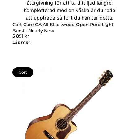
Cort Core GA All Blackwood Open Pore Light
Burst - Nearly New
5 891
kr
Läs mer
Cort