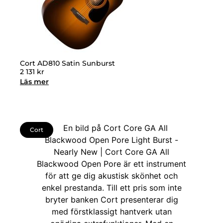
Cort AD810 Satin Sunburst
2 131
kr
Läs mer
Cort