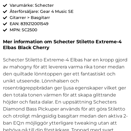
Varumärke: Schecter
Återförsäljare: Gear 4 Music SE
Gitarrer > Basgitarr
EAN: 839212001549
MPN: SC2500
Mer information om Schecter Stiletto Extreme-4
Elbas Black Cherry
Schecter Stiletto Extreme-4 Elbas har en kropp gjord
av mahogny för att leverera varma rika toner medan
den quiltade lönntoppen ger ett fantastiskt och
unikt utseende. Lönnhalsen och
rosenträgreppbrädan ger ljusa egenskaper vilket ger
den totala tonen värmen för att skapa glittrande
höjder och fasta dalar. En uppsättning Schecters
Diamond Bass Pickuper används för att göra Stiletto
och otroligt mångsidig basgitarr medan den aktiva 2-
ban EQ:n möjliggör ytterligare tweaking utan att
behöva gå till din förstärkare. Toppad med svart