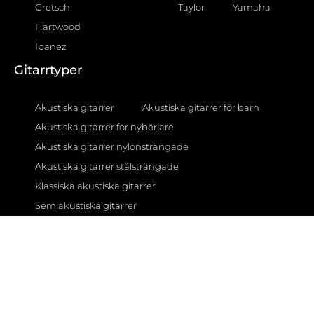
Gretsch
Taylor
Yamaha
Hartwood
Ibanez
Gitarrtyper
Akustiska gitarrer
Akustiska gitarrer för barn
Akustiska gitarrer för nybörjare
Akustiska gitarrer nylonsträngade
Akustiska gitarrer stålsträngade
Klassiska akustiska gitarrer
Semiakustiska gitarrer
12-strängade akustiska gitarrer
Gitarrförstärkare
AER förstärkare
BOSS förstärkare
Fender förstärkare
Fishman förstärkare