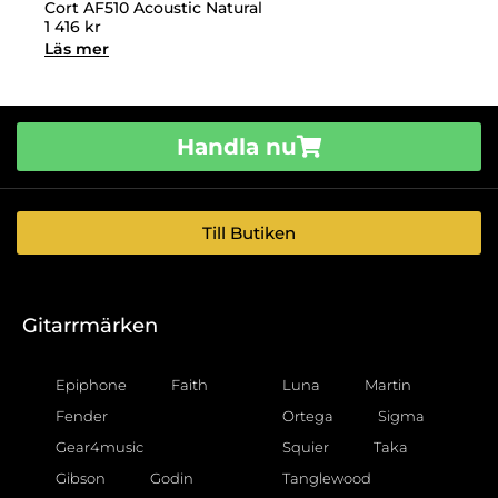
Cort AF510 Acoustic Natural
1 416
kr
Läs mer
Handla nu
Till Butiken
Gitarrmärken
Epiphone
Faith
Luna
Martin
Fender
Ortega
Sigma
Gear4music
Squier
Taka
Gibson
Godin
Tanglewood