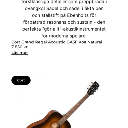
Cort Grand Regal Acoustic GA5F Koa Natural
7 850
kr
Läs mer
Cort