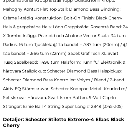
Specifikationer Kropp & stall Topp: Quiltad lönn Kropp:
Mahogny Kontur: Flat Top Stall: Diamond Bass Bindning:
Crème 1-trådig Konstruktion: Bolt-On Finish: Black Cherry
Hals & greppbräda Hals: Lönn Greppbräda: Rosenträ Band: 24
X-Jumbo Inlägg: Pearloid och Abalone Vector Skala: 34 tum
Radius: 16 tum Tjocklek: @ 1:a bandet – .787 tum (20mm) / @
12:e bandet – .866 tum (22mm) Sadel: Graf Tech XL Svart
Tusq Sadelbredd: 1.496 tum Halsform: Tunn ”C” Elektronik &
hårdvara Stallpickup: Schecter Diamond Bass Halspickup:
Schecter Diamond Bass Kontroller: Volym / Blend / 2-band
Aktiv EQ Stämskruvar: Schecter Knoppar: Metall Knurled m/
Set skruvar Hårdvara: Svart krom Batteri: 9-Volt Clip-In
Strängar: Ernie Ball 4 String Super Long # 2849 (.045-.105)
Detaljer: Schecter Stiletto Extreme-4 Elbas Black
Cherry