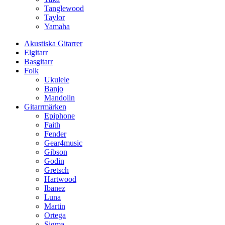
Tanglewood
Taylor
Yamaha
Akustiska Gitarrer
Elgitarr
Basgitarr
Folk
Ukulele
Banjo
Mandolin
Gitarrmärken
Epiphone
Faith
Fender
Gear4music
Gibson
Godin
Gretsch
Hartwood
Ibanez
Luna
Martin
Ortega
Sigma