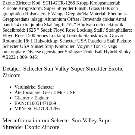
Exotic Ziricote Kod: SCH-GTR-1266 Kropp Kroppsmaterial:
Ziricote Kroppsform: Super Shredder Finish: Gloss Hals och
greppbräda Halsmaterial: Wenge Greppbräda Material: Ebenholts
Greppbrädans inlägg: Aluminium Offset / Omvända cirklar Antal
band: 24 extra jumbo Skallängd: 255 ” Hårdvara och elektronik
Sadelbredd: 1625 ” Sadel: Floyd Rose Locking Stall / Stränghållare:
Floyd Rose 1500 Series Locking Tremolo Stämskruvar: Grover
Rotomatic 18: 1 Hals-pickup: Schecter USA Pasadena Stall Pickup:
Schecter USA Sunset Strip Kontroller: Volym / Ton / 5-vägs
omkopplare Diverse egenskaper Strängar: Ernie Ball Hybrid Slinky
# 2222 (.009-.046)
Detaljer: Schecter Sun Valley Super Shredder Exotic
Ziricote
Varumärke: Schecter
Återförsäljare: Gear 4 Music SE
Gitarrer > Elgitarr
EAN: 810051471069
MPN: SCH-GTR-1266
Mer information om Schecter Sun Valley Super
Shredder Exotic Ziricote