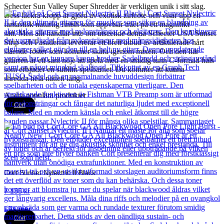
Schecter Sun Valley Super Shredder är verkligen unik i sitt slag.
Dess läckra kropp är gjord av exotisk ziricote och visar upp en
fantastisk naturlig finish som uppvisar träet på ett magnifikt
sätt. Men allt handlar inte om utseende denna Schecter USA Sunset
Strip och Pasaderna levererar ett brett utbud av artikulerade hårt
slående röster som kommer skära igenom mixen. Och den här
gitarren är ett sant nöje att spela med en smidig tunn C-formad hals
som erbjuder en sublim spelbarhet. Du kommer att kunna
shredda hela natten lång.
Andra populära produkter
Cort
Cort Sunset Nylectric II Black
7 135
kr
Läs mer
Cort