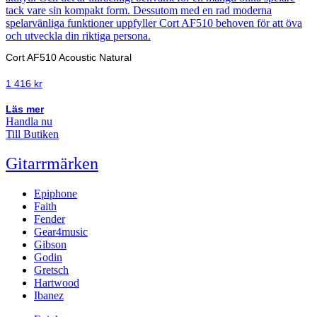
Cort AF510 Acoustic Natural
1 416
kr
Läs mer
Handla nu
Till Butiken
Gitarrmärken
Epiphone
Faith
Fender
Gear4music
Gibson
Godin
Gretsch
Hartwood
Ibanez