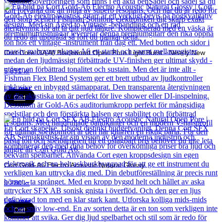
Cort Core GA All Blackwood Open Pore Light Burst - Nearly New
5 891
kr
Läs mer
Cort
Cort Gold-A6 Electro Acoustic Natural Glossy
9 280
kr
Läs mer
Cort