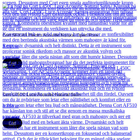
Cort SFX AB Electro Acoustic Natural Open Pore
3 418
kr
Läs mer
Cort
Cort L450C Luce Acoustic Natural Satin
4 704
kr
Läs mer
Cort