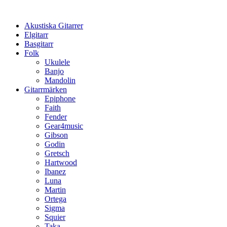
Hoppa
till
Akustiska Gitarrer
innehåll
Elgitarr
Basgitarr
Folk
Ukulele
Banjo
Mandolin
Gitarrmärken
Epiphone
Faith
Fender
Gear4music
Gibson
Godin
Gretsch
Hartwood
Ibanez
Luna
Martin
Ortega
Sigma
Squier
Taka