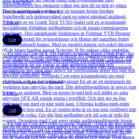
Cort Sunset Nylectric II Black
7 135
kr
Läs mer
Cort
Cort Sunset Nylectric II Natural
7 135
kr
Läs mer
Cort