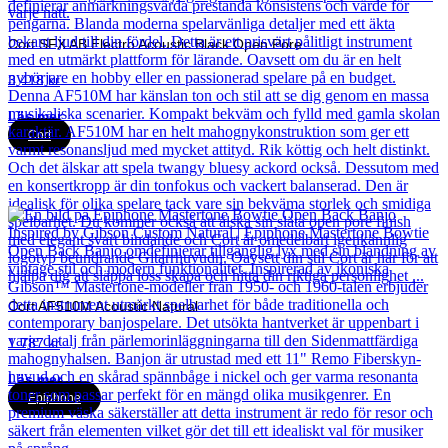
Cort SFX AB Electro Acoustic Black Open Pore
3 418
kr
Läs mer
Cort
Cort AF510M Acoustic Natural
1 787
kr
Läs mer
Epiphone