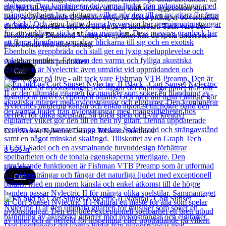
ditt ljud till nya världar. Utöver all den kraft och aggression som
behövs för strålande distorsion erbjuder dessa pickuper oöverträffad
definition som får varje ton att sjuda ut underbart. Tack vare det
förstklassiga Diamond Vintage-svajstallet kan du spela underbara
pitch bends helt efter behag.
Andra populära produkter
Cort
Cort Sunset Nylectric Deluxe Tobacco Sunburst
8 565
kr
Läs mer
Cort