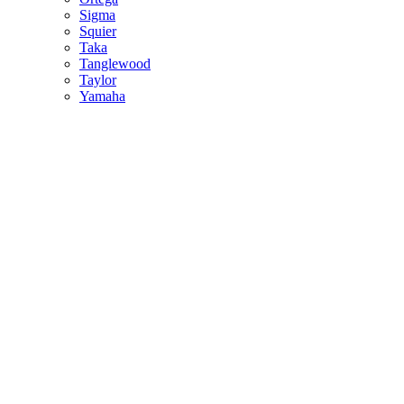
Sigma
Squier
Taka
Tanglewood
Taylor
Yamaha