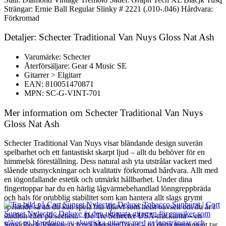
Strängar: Ernie Ball Regular Slinky # 2221 (.010-.046) Hårdvara:
Förkromad
Detaljer: Schecter Traditional Van Nuys Gloss Nat Ash
Varumärke: Schecter
Återförsäljare: Gear 4 Music SE
Gitarrer > Elgitarr
EAN: 810051470871
MPN: SC-G-VINT-701
Mer information om Schecter Traditional Van Nuys
Gloss Nat Ash
Schecter Traditional Van Nuys visar bländande design suverän
spelbarhet och ett fantastiskt skarpt ljud – allt du behöver för en
himmelsk föreställning. Dess natural ash yta utstrålar vackert med
slående utsmyckningar och kvalitativ förkromad hårdvara. Allt med
en iögonfallande estetik och utmärkt hållbarhet. Under dina
fingertoppar har du en härlig lågvärmebehandlad lönngreppbräda
och hals för orubblig stabilitet som kan hantera allt slags grymt
spelande så att du kan spela hur djärvt som helst oavsett om du är i
studion eller på scenen. De Tre Schecter USA-mickarna – en
SuperRock Vintage och två MonsterTones – på detta instrument tar