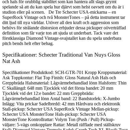
och hals för orubblig stabilitet som kan hantera allt slags grymt
spelande så att du kan spela hur djärvt som helst oavsett om du är i
studion eller på scenen. De Tre Schecter USA-mickarna – en
SuperRock Vintage och två MonsterTones – på detta instrument tar
ditt ljud till nya världar. Utöver all den kraft och aggression som
behövs för strålande distorsion erbjuder dessa pickuper oöverträffad
definition som får varje ton att sjuda ut underbart. Tack vare det
förstklassiga Diamond Vintage-svajstallet kan du spela underbara
pitch bends helt efter behag.
Specifikationer: Schecter Traditional Van Nuys Gloss
Nat Ash
Specifikationer Produktkod: SCH-GTR-701 Kropp Kroppsmaterial:
Ask Toppkontur: Flat Top Finish: Gloss Natural Ash Hals och
Greppbräda Halsmaterial: Lågvärmebehandlad lönn Halsform: Thin
C Skallängd: 648 mm Tjocklek vid det första bandet: 20 mm
Tjocklek vid det 12:e bandet: 22 mm Greppbräda:
Lågvärmebehandlad lönn Antal band: 22 Bandstorlek: X-Jumbo
Inlägg: Vita prickar Sadelbredd: 42 mm Hårdvara och elektronik
Stall-pickup: Schecter USA SuperRock Vintage Mellan-pickup:
Schecter USA MonsterTone Hals-pickup: Schecter USA
MonsterTone Kontrollrattar: Volym Ton (Push / Pull) Pickup-
väljare: 5-vägs omkopplare Rattar: Metall räfflade med ställskruv
Stall: Diamond Vintage Tremolo Sadel: Graph Tech XL Blacjk Tusq