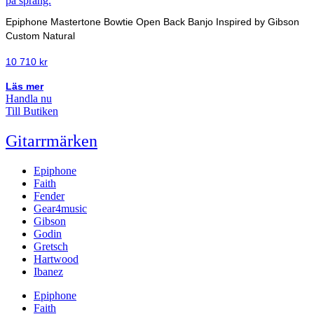
Epiphone Mastertone Bowtie Open Back Banjo Inspired by Gibson
Custom Natural
10 710
kr
Läs mer
Handla nu
Till Butiken
Gitarrmärken
Epiphone
Faith
Fender
Gear4music
Gibson
Godin
Gretsch
Hartwood
Ibanez
Epiphone
Faith