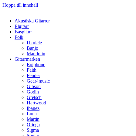
Hoppa till innehåll
Akustiska Gitarrer
Elgitarr
Basgitarr
Folk
Ukulele
Banjo
Mandolin
Gitarrmärken
Epiphone
Faith
Fender
Gear4music
Gibson
Godin
Gretsch
Hartwood
Ibanez
Luna
Martin
Ortega
Sigma
Squier