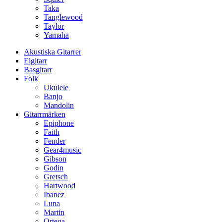
Taka
Tanglewood
Taylor
Yamaha
Akustiska Gitarrer
Elgitarr
Basgitarr
Folk
Ukulele
Banjo
Mandolin
Gitarrmärken
Epiphone
Faith
Fender
Gear4music
Gibson
Godin
Gretsch
Hartwood
Ibanez
Luna
Martin
Ortega