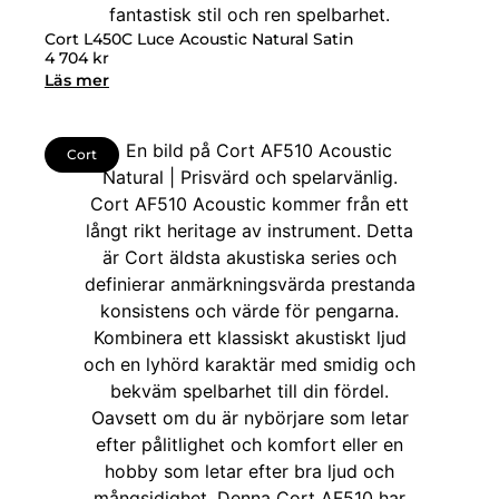
Cort L450C Luce Acoustic Natural Satin
4 704
kr
Läs mer
Cort