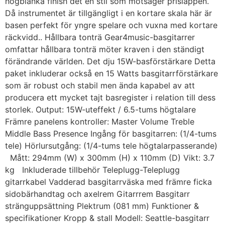
högblanka finish det en stil som motsäger prislappen.
Då instrumentet är tillgängligt i en kortare skala här är
basen perfekt för yngre spelare och vuxna med kortare
räckvidd.. Hållbara tonträ Gear4music-basgitarrer
omfattar hållbara tonträ möter kraven i den ständigt
förändrande världen. Det dju 15W-basförstärkare Detta
paket inkluderar också en 15 Watts basgitarrförstärkare
som är robust och stabil men ända kapabel av att
producera ett mycket tajt basregister i relation till dess
storlek. Output: 15W-uteffekt / 6.5-tums högtalare
Främre panelens kontroller: Master Volume Treble
Middle Bass Presence Ingång för basgitarren: (1/4-tums
tele) Hörlursutgång: (1/4-tums tele högtalarpasserande)
Mått: 294mm (W) x 300mm (H) x 110mm (D) Vikt: 3.7
kg Inkluderade tillbehör Teleplugg-Teleplugg
gitarrkabel Vadderad basgitarrväska med främre ficka
sidobärhandtag och axelrem Gitarrrem Basgitarr
stränguppsättning Plektrum (081 mm) Funktioner &
specifikationer Kropp & stall Modell: Seattle-basgitarr