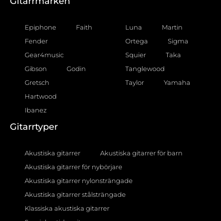
Gitarrmärken
Epiphone
Faith
Luna
Martin
Fender
Ortega
Sigma
Gear4music
Squier
Taka
Gibson
Godin
Tanglewood
Gretsch
Taylor
Yamaha
Hartwood
Ibanez
Gitarrtyper
Akustiska gitarrer
Akustiska gitarrer för barn
Akustiska gitarrer för nybörjare
Akustiska gitarrer nylonsträngade
Akustiska gitarrer stålsträngade
Klassiska akustiska gitarrer