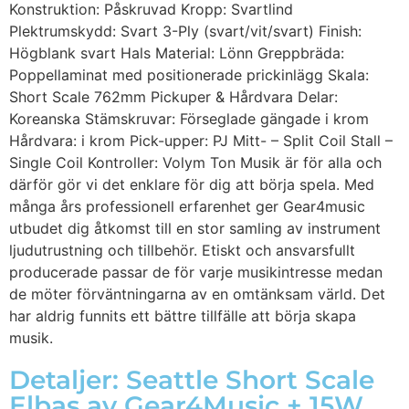
Konstruktion: Påskruvad Kropp: Svartlind
Plektrumskydd: Svart 3-Ply (svart/vit/svart) Finish:
Högblank svart Hals Material: Lönn Greppbräda:
Poppellaminat med positionerade prickinlägg Skala:
Short Scale 762mm Pickuper & Hårdvara Delar:
Koreanska Stämskruvar: Förseglade gängade i krom
Hårdvara: i krom Pick-upper: PJ Mitt- – Split Coil Stall –
Single Coil Kontroller: Volym Ton Musik är för alla och
därför gör vi det enklare för dig att börja spela. Med
många års professionell erfarenhet ger Gear4music
utbudet dig åtkomst till en stor samling av instrument
ljudutrustning och tillbehör. Etiskt och ansvarsfullt
producerade passar de för varje musikintresse medan
de möter förväntningarna av en omtänksam värld. Det
har aldrig funnits ett bättre tillfälle att börja skapa
musik.
Detaljer: Seattle Short Scale
Elbas av Gear4Music + 15W