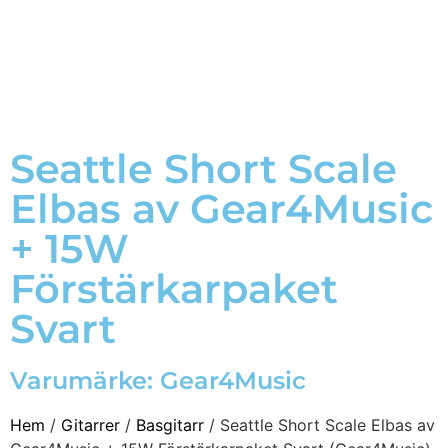
Seattle Short Scale
Elbas av Gear4Music
+ 15W
Förstärkarpaket
Svart
Varumärke:
Gear4Music
Hem
/
Gitarrer
/
Basgitarr
/ Seattle Short Scale Elbas av