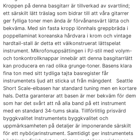
Kroppen på denna basgitarr är tillverkad av svartlind;
ett särskilt lätt träslag som bidrar till att våra gitarrer
ger fylliga toner men ända är förvånansvärt lätta och
bekväma. Med sin fasta kropp lönnhals greppbräda i
poppellaminat koreanska hårdvara i krom och vintage
hardtail-stall är detta ett välkonstruerat lättspelat
instrument. MIkrofonuppsättingen i PJ-stil med volym-
och tonkontrollknappar innebär att denna basgitarrlätt
kan producera en rad olika grunge-toner. Basens klara
fina ton med sitt tydliga tajta basregister får
instrumentets ljud att sticka ut från mängdent Seattle
Short Scale-elbasen har standard tuning men en kortare
hals. Detta garanterar att basen är mer bekväm för dem
som har det svårt att nå alla band på ett instrument
med en standard 34-tums skala. Tillförlitlig prisvärd
byggkvalitet Instrumentets byggkvalitet och
uppmärksamheten på detaljer är imponerande särskilt
för ett nybörjarinstrument. Samtidigt ger instrumentets