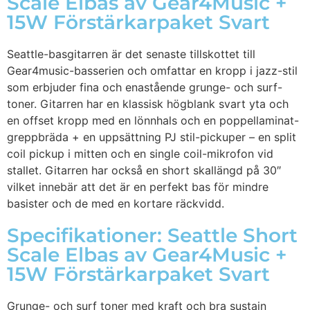
Scale Elbas av Gear4Music +
15W Förstärkarpaket Svart
Seattle-basgitarren är det senaste tillskottet till
Gear4music-basserien och omfattar en kropp i jazz-stil
som erbjuder fina och enastående grunge- och surf-
toner. Gitarren har en klassisk högblank svart yta och
en offset kropp med en lönnhals och en poppellaminat-
greppbräda + en uppsättning PJ stil-pickuper – en split
coil pickup i mitten och en single coil-mikrofon vid
stallet. Gitarren har också en short skallängd på 30″
vilket innebär att det är en perfekt bas för mindre
basister och de med en kortare räckvidd.
Specifikationer: Seattle Short
Scale Elbas av Gear4Music +
15W Förstärkarpaket Svart
Grunge- och surf toner med kraft och bra sustain