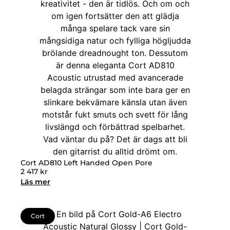
Cort AD810 Left Handed Open Pore
2 417
kr
Läs mer
Cort