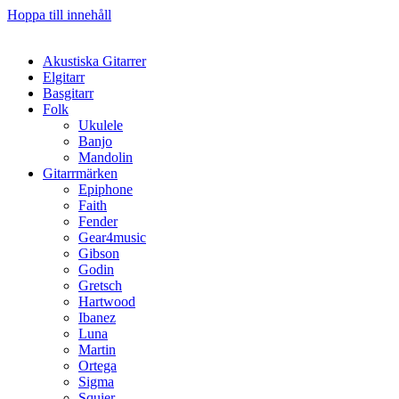
Hoppa till innehåll
Akustiska Gitarrer
Elgitarr
Basgitarr
Folk
Ukulele
Banjo
Mandolin
Gitarrmärken
Epiphone
Faith
Fender
Gear4music
Gibson
Godin
Gretsch
Hartwood
Ibanez
Luna
Martin
Ortega
Sigma
Squier