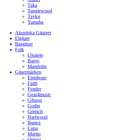
Taka
Tanglewood
Taylor
Yamaha
Akustiska Gitarrer
Elgitarr
Basgitarr
Folk
Ukulele
Banjo
Mandolin
Gitarrmärken
Epiphone
Faith
Fender
Gear4music
Gibson
Godin
Gretsch
Hartwood
Ibanez
Luna
Martin
Ortega