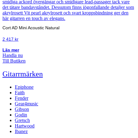
Cort AD Mini Acoustic Natural
2 417
kr
Läs mer
Handla nu
Till Butiken
Gitarrmärken
Epiphone
Faith
Fender
Gear4music
Gibson
Godin
Gretsch
Hartwood
Ibanez