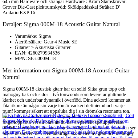
645 mm Hardware och strängar Hardware : Krom Stämskruvar:
Grover Die-Cast plektrumskydd: Sköldpaddsskal Stråkar: D'
Addario EXP 16
Detaljer: Sigma 000M-18 Acoustic Guitar Natural
Varumärke: Sigma
Återförsäljare: Gear 4 Music SE
Gitarrer > Akustiska Gitarrer
EAN: 4260279934536
MPN: SIG-000M-18
Mer information om Sigma 000M-18 Acoustic Guitar
Natural
Sigma 000M-18 akustisk gitarr har en solid Sitka gran topp och
mahogny bak och sidor – två tonwoods som levererar glittrande
klarhet och underbar dynamik i överflöd. Dina ackord kommer att
låta rikare än någonsin varje ton är vackert definierad och varje
trumf kommer säkert att uppsluka dig i sin drömska resonanta ton.
Dessutom när du har en läcker greppbräda i micarta under
fingertopparna vet du bara att du har en perfekt spelupplevelse.
000M-18 erbjuder inte bara några verkligt fascinerande toner den ser
också ut som en del. Den naturliga skönheten av gran och mahogny