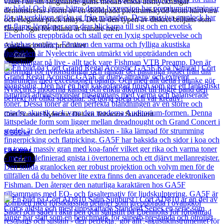
visas i all sin fängslande glans medan enkla utsmyckningar
demonstreras i form av en sköldpadd plektrumskydd krom hårdvara
och eleganta prick inlays. Det är den typen av diskret briljans som
fångar ögat för ibland är mindre mer.
Andra populära produkter
Cort
Cort Sunset Nylectric Deluxe Tobacco Sunburst
8 565
kr
Läs mer
Cort