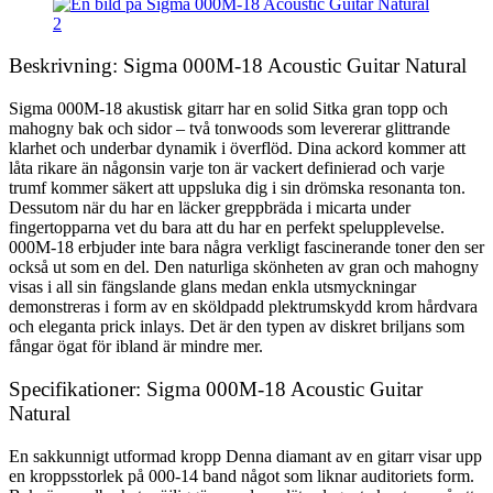
Beskrivning: Sigma 000M-18 Acoustic Guitar Natural
Sigma 000M-18 akustisk gitarr har en solid Sitka gran topp och
mahogny bak och sidor – två tonwoods som levererar glittrande
klarhet och underbar dynamik i överflöd. Dina ackord kommer att
låta rikare än någonsin varje ton är vackert definierad och varje
trumf kommer säkert att uppsluka dig i sin drömska resonanta ton.
Dessutom när du har en läcker greppbräda i micarta under
fingertopparna vet du bara att du har en perfekt spelupplevelse.
000M-18 erbjuder inte bara några verkligt fascinerande toner den ser
också ut som en del. Den naturliga skönheten av gran och mahogny
visas i all sin fängslande glans medan enkla utsmyckningar
demonstreras i form av en sköldpadd plektrumskydd krom hårdvara
och eleganta prick inlays. Det är den typen av diskret briljans som
fångar ögat för ibland är mindre mer.
Specifikationer: Sigma 000M-18 Acoustic Guitar
Natural
En sakkunnigt utformad kropp Denna diamant av en gitarr visar upp
en kroppsstorlek på 000-14 band något som liknar auditoriets form.