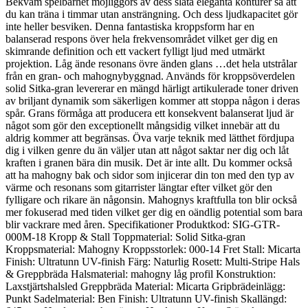
Bekväm spelbarhet möjliggörs av dess släta eleganta konturer så att
du kan träna i timmar utan ansträngning. Och dess ljudkapacitet gör
inte heller besviken. Denna fantastiska kroppsform har en
balanserad respons över hela frekvensområdet vilket ger dig en
skimrande definition och ett vackert fylligt ljud med utmärkt
projektion. Låg ände resonans övre änden glans …det hela utstrålar
från en gran- och mahognybyggnad. Används för kroppsöverdelen
solid Sitka-gran levererar en mängd härligt artikulerade toner driven
av briljant dynamik som säkerligen kommer att stoppa någon i deras
spår. Grans förmåga att producera ett konsekvent balanserat ljud är
något som gör den exceptionellt mångsidig vilket innebär att du
aldrig kommer att begränsas. Öva varje teknik med lätthet fördjupa
dig i vilken genre du än väljer utan att något saktar ner dig och låt
kraften i granen bära din musik. Det är inte allt. Du kommer också
att ha mahogny bak och sidor som injicerar din ton med den typ av
värme och resonans som gitarrister längtar efter vilket gör den
fylligare och rikare än någonsin. Mahognys kraftfulla ton blir också
mer fokuserad med tiden vilket ger dig en oändlig potential som bara
blir vackrare med åren. Specifikationer Produktkod: SIG-GTR-
000M-18 Kropp & Stall Toppmaterial: Solid Sitka-gran
Kroppsmaterial: Mahogny Kroppsstorlek: 000-14 Fret Stall: Micarta
Finish: Ultratunn UV-finish Färg: Naturlig Rosett: Multi-Stripe Hals
& Greppbräda Halsmaterial: mahogny låg profil Konstruktion:
Laxstjärtshalsled Greppbräda Material: Micarta Gripbrädeinlägg:
Punkt Sadelmaterial: Ben Finish: Ultratunn UV-finish Skallängd: