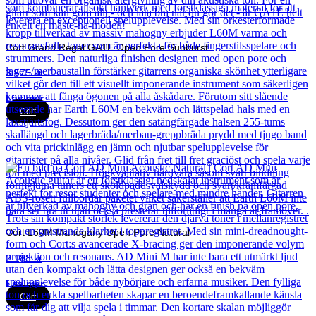
Cort Grand Regal GA1E Open Pore Sunburst
3 575
kr
Läs mer
Cort
Cort L60M Mahogany Open Pore Natural
2 188
kr
Läs mer
Cort