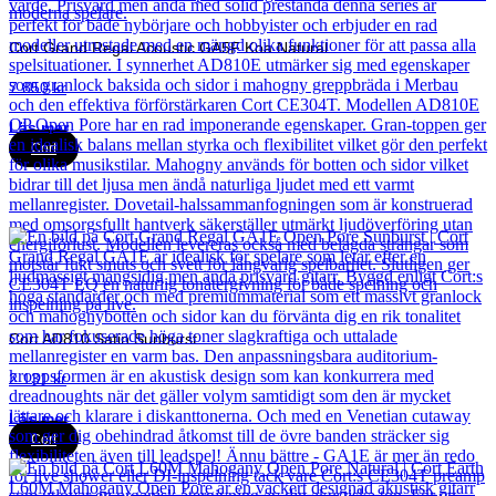
Cort Grand Regal Acoustic GA5F Koa Natural
7 850
kr
Läs mer
Cort
Cort AD810 Satin Sunburst
2 131
kr
Läs mer
Cort