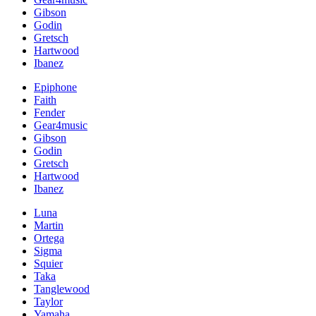
Gibson
Godin
Gretsch
Hartwood
Ibanez
Epiphone
Faith
Fender
Gear4music
Gibson
Godin
Gretsch
Hartwood
Ibanez
Luna
Martin
Ortega
Sigma
Squier
Taka
Tanglewood
Taylor
Yamaha