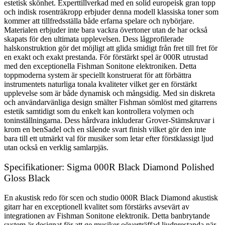
estetisk skönhet. Experttillverkad med en solid europeisk gran topp
och indisk rosenträkropp erbjuder denna modell klassiska toner som
kommer att tillfredsställa både erfarna spelare och nybörjare.
Materialen erbjuder inte bara vackra övertoner utan de har också
skapats för den ultimata upplevelsen. Dess lågprofilerade
halskonstruktion gör det möjligt att glida smidigt från fret till fret för
en exakt och exakt prestanda. För förstärkt spel är 000R utrustad
med den exceptionella Fishman Sonitone elektroniken. Detta
toppmoderna system är speciellt konstruerat för att förbättra
instrumentets naturliga tonala kvaliteter vilket ger en förstärkt
upplevelse som är både dynamisk och mångsidig. Med sin diskreta
och användarvänliga design smälter Fishman sömlöst med gitarrens
estetik samtidigt som du enkelt kan kontrollera volymen och
toninställningarna. Dess hårdvara inkluderar Grover-Stämskruvar i
krom en benSadel och en slående svart finish vilket gör den inte
bara till ett utmärkt val för musiker som letar efter förstklassigt ljud
utan också en verklig samlarpjäs.
Specifikationer: Sigma 000R Black Diamond Polished
Gloss Black
En akustisk redo för scen och studio 000R Black Diamond akustisk
gitarr har en exceptionell kvalitet som förstärks avsevärt av
integrationen av Fishman Sonitone elektronik. Detta banbrytande
system är designat för att ge musiker oöverträffad ljudprestanda när