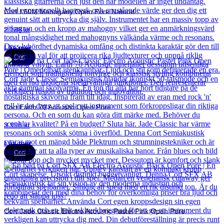
Cort L60M Mahogany Open Pore Natural
2 188
kr
Läs mer
Cort
Cort Earth 70 Acoustic Open Pore
3 990
kr
Läs mer
Cort
Cort Jade Classic Electro Acoustic Pastel Pink Open Pore