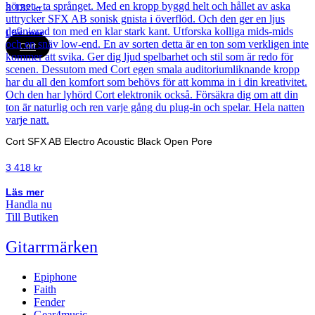
3 132
kr
Läs mer
Cort
Cort SFX AB Electro Acoustic Black Open Pore
3 418
kr
Läs mer
Handla nu
Till Butiken
Gitarrmärken
Epiphone
Faith
Fender
Gear4music