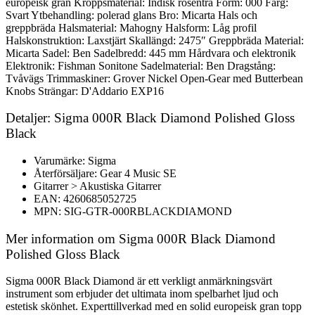
europeisk gran Kroppsmaterial: Indisk rosenträ Form: 000 Färg:
Svart Ytbehandling: polerad glans Bro: Micarta Hals och
greppbräda Halsmaterial: Mahogny Halsform: Låg profil
Halskonstruktion: Laxstjärt Skallängd: 2475″ Greppbräda Material:
Micarta Sadel: Ben Sadelbredd: 445 mm Hårdvara och elektronik
Elektronik: Fishman Sonitone Sadelmaterial: Ben Dragstång:
Tvåvägs Trimmaskiner: Grover Nickel Open-Gear med Butterbean
Knobs Strängar: D'Addario EXP16
Detaljer: Sigma 000R Black Diamond Polished Gloss
Black
Varumärke: Sigma
Återförsäljare: Gear 4 Music SE
Gitarrer > Akustiska Gitarrer
EAN: 4260685052725
MPN: SIG-GTR-000RBLACKDIAMOND
Mer information om Sigma 000R Black Diamond
Polished Gloss Black
Sigma 000R Black Diamond är ett verkligt anmärkningsvärt
instrument som erbjuder det ultimata inom spelbarhet ljud och
estetisk skönhet. Experttillverkad med en solid europeisk gran topp