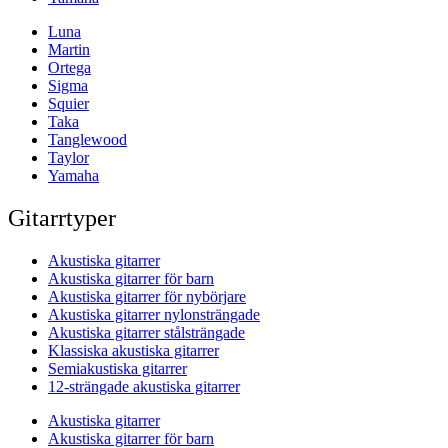
Luna
Martin
Ortega
Sigma
Squier
Taka
Tanglewood
Taylor
Yamaha
Gitarrtyper
Akustiska gitarrer
Akustiska gitarrer för barn
Akustiska gitarrer för nybörjare
Akustiska gitarrer nylonsträngade
Akustiska gitarrer stålsträngade
Klassiska akustiska gitarrer
Semiakustiska gitarrer
12-strängade akustiska gitarrer
Akustiska gitarrer
Akustiska gitarrer för barn