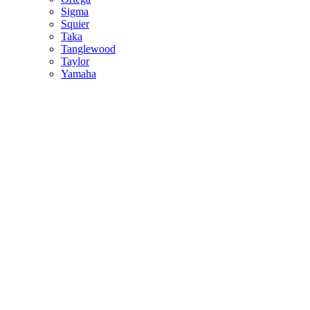
Sigma
Squier
Taka
Tanglewood
Taylor
Yamaha