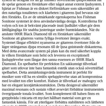
de spelar genom en förstärkare eller något annat externt ljudsystem. I
hjärtat av Fishman är en diskret förförstärkare som säkerställer att
den naturliga tonaliteten och klarheten i gitarrens ljud bevaras när
den förstärks. En av de utmärkande egenskaperna hos Fishman
Sonitone systemet är dess användarvänliga design. Kontrollerna för
volym och ton är bekvämt placerade inuti ljudhålet vilket gör dem
lättillgängliga för snabba justeringar under framträdanden. När du
ansluter 000R Black Diamond till en förstärkare säkerställer
Sonitone att gitarrens varma fylliga övertoner återges exakt.
Systemet fångar effektivt nyanserna av gitarrens övertoner från de
lägre strängarnas djupa resonans till de ljusa gnistrande diskanterna.
Med detta avancerade system på plats kan du med säkerhet koppla
in vilken förstärkare som helst och leverera en exceptionell
ljudupplevelse som fångar den sanna essensen av 000R Black
Diamond. En spelbarhet för perfektion En sakkunnigt tillverkad
gitarr som utlovar inte bara fantastisk estetik utan också oöverträffad
spelbarhet. Detta anmärkningsvärda instrument är perfekt för
musiker som vill ha en sömlös spelupplevelse utan att kompromissa
med kvalitet ton eller komfort. Halsen är tillverkad av mahogny och
har en elegant laxstjärtskonstruktion. Detta designval säkerställer
maximal resonans och sustain vilket avsevärt förbättrar instrumentets
övergripande tonala kvalitet. Som komplement till halsen finns en
greppbräda i micarta ett mycket hållbart material som ger en
fantastisk känsla. För att ytterligare förbättra stabiliteten och lättheten