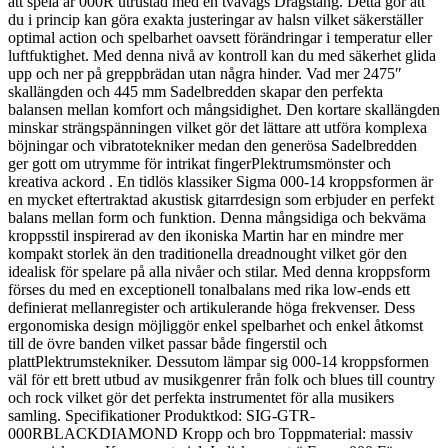
att spela är 000R utrustad med en tvåvägs Dragstång. Detta gör att
du i princip kan göra exakta justeringar av halsn vilket säkerställer
optimal action och spelbarhet oavsett förändringar i temperatur eller
luftfuktighet. Med denna nivå av kontroll kan du med säkerhet glida
upp och ner på greppbrädan utan några hinder. Vad mer 2475″
skallängden och 445 mm Sadelbredden skapar den perfekta
balansen mellan komfort och mångsidighet. Den kortare skallängden
minskar strängspänningen vilket gör det lättare att utföra komplexa
böjningar och vibratotekniker medan den generösa Sadelbredden
ger gott om utrymme för intrikat fingerPlektrumsmönster och
kreativa ackord . En tidlös klassiker Sigma 000-14 kroppsformen är
en mycket eftertraktad akustisk gitarrdesign som erbjuder en perfekt
balans mellan form och funktion. Denna mångsidiga och bekväma
kroppsstil inspirerad av den ikoniska Martin har en mindre mer
kompakt storlek än den traditionella dreadnought vilket gör den
idealisk för spelare på alla nivåer och stilar. Med denna kroppsform
förses du med en exceptionell tonalbalans med rika low-ends ett
definierat mellanregister och artikulerande höga frekvenser. Dess
ergonomiska design möjliggör enkel spelbarhet och enkel åtkomst
till de övre banden vilket passar både fingerstil och
plattPlektrumstekniker. Dessutom lämpar sig 000-14 kroppsformen
väl för ett brett utbud av musikgenrer från folk och blues till country
och rock vilket gör det perfekta instrumentet för alla musikers
samling. Specifikationer Produktkod: SIG-GTR-
000RBLACKDIAMOND Kropp och bro Toppmaterial: massiv