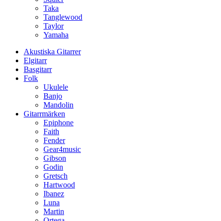
Taka
Tanglewood
Taylor
Yamaha
Akustiska Gitarrer
Elgitarr
Basgitarr
Folk
Ukulele
Banjo
Mandolin
Gitarrmärken
Epiphone
Faith
Fender
Gear4music
Gibson
Godin
Gretsch
Hartwood
Ibanez
Luna
Martin
Ortega