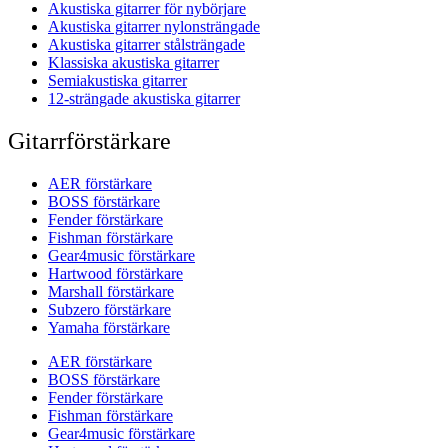
Akustiska gitarrer för nybörjare
Akustiska gitarrer nylonsträngade
Akustiska gitarrer stålsträngade
Klassiska akustiska gitarrer
Semiakustiska gitarrer
12-strängade akustiska gitarrer
Gitarrförstärkare
AER förstärkare
BOSS förstärkare
Fender förstärkare
Fishman förstärkare
Gear4music förstärkare
Hartwood förstärkare
Marshall förstärkare
Subzero förstärkare
Yamaha förstärkare
AER förstärkare
BOSS förstärkare
Fender förstärkare
Fishman förstärkare
Gear4music förstärkare