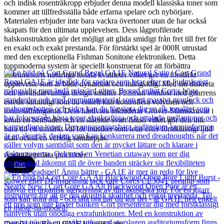
och indisk rosenträkropp erbjuder denna modell klassiska toner som
kommer att tillfredsställa både erfarna spelare och nybörjare.
Materialen erbjuder inte bara vackra övertoner utan de har också
skapats för den ultimata upplevelsen. Dess lågprofilerade
halskonstruktion gör det möjligt att glida smidigt från fret till fret för
en exakt och exakt prestanda. För förstärkt spel är 000R utrustad
med den exceptionella Fishman Sonitone elektroniken. Detta
toppmoderna system är speciellt konstruerat för att förbättra
instrumentets naturliga tonala kvaliteter vilket ger en förstärkt
upplevelse som är både dynamisk och mångsidig. Med sin diskreta
och användarvänliga design smälter Fishman sömlöst med gitarrens
estetik samtidigt som du enkelt kan kontrollera volymen och
toninställningarna. Dess hårdvara inkluderar Grover-Stämskruvar i
krom en benSadel och en slående svart finish vilket gör den inte
bara till ett utmärkt val för musiker som letar efter förstklassigt ljud
utan också en verklig samlarpjäs.
Andra populära produkter
Cort
Cort Grand Regal GA1E Natural Satin