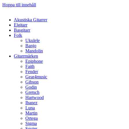
Hoppa till innehåll
Akustiska Gitarrer
Elgitarr
Basgitarr
Folk
Ukulele
Banjo
Mandolin
Gitarrmärken
Epiphone
Faith
Fender
Gear4music
Gibson
Godin
Gretsch
Hartwood
Ibanez
Luna
Martin
Ortega
Sigma
Squier