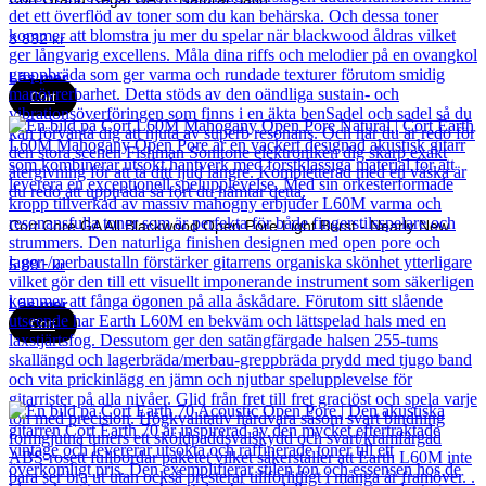
3 832
kr
Läs mer
Cort
Cort Core GA All Blackwood Open Pore Light Burst - Nearly New
5 891
kr
Läs mer
Cort