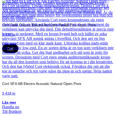
Cort Jade Classic Electro Acoustic Pastel Pink Open Pore
3 132
kr
Läs mer
Cort
Cort SFX AB Electro Acoustic Natural Open Pore
3 418
kr
Läs mer
Handla nu
Till Butiken