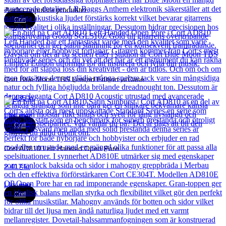
Andra populära produkter
Cort
Cort Blue Moon TBS Limited Edition w/Case
21 435
kr
Läs mer
Cort
Cort AD810 Left Handed Open Pore
2 417
kr
Läs mer
Cort