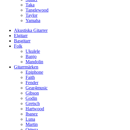
Taka
Tanglewood
Taylor
Yamaha
Akustiska Gitarrer
Elgitarr
Basgitarr
Folk
Ukulele
Banjo
Mandolin
Gitarrmärken
Epiphone
Faith
Fender
Gear4music
Gibson
Godin
Gretsch
Hartwood
Ibanez
Luna
Martin
Ortega