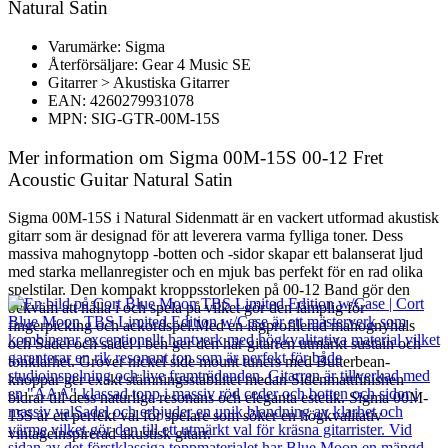
Natural Satin
Varumärke: Sigma
Återförsäljare: Gear 4 Music SE
Gitarrer > Akustiska Gitarrer
EAN: 4260279931078
MPN: SIG-GTR-00M-15S
Mer information om Sigma 00M-15S 00-12 Fret
Acoustic Guitar Natural Satin
Sigma 00M-15S i Natural Sidenmatt är en vackert utformad akustisk
gitarr som är designad för att leverera varma fylliga toner. Dess
massiva mahognytopp -botten och -sidor skapar ett balanserat ljud
med starka mellanregister och en mjuk bas perfekt för en rad olika
spelstilar. Den kompakt kroppsstorleken på 00-12 Band gör den
bekväm att hålla i och spela på vilket gör den lämplig för
fingerpicking och ackordspel.Med en lågprofilerad mahognyhals
och Sadel och sadel i ben ger den här gitarren utmärkt sustain och
tonklarhet. Grover nickel side mount tuners med Butterbean-
knoppar ger exakt stämningsstabilitet medan Sidenmattfinishen
bidrar till dess naturliga resonans och eleganta estetik. Sigma 00M-
15S är ett perfekt val för spelare som söker en högkvalitativ
vintageinspirerad akustisk gitarr.