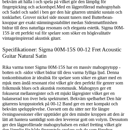
bekväm att hålla i och spela på vilket gör den lämplig för
fingerpicking och ackordspel.Med en lågprofilerad mahognyhals
och Sadel och sadel i ben ger den här gitarren utmärkt sustain och
tonklarhet. Grover nickel side mount tuners med Butterbean-
knoppar ger exakt stämningsstabilitet medan Sidenmattfinishen
bidrar till dess naturliga resonans och eleganta estetik. Sigma 00M-
15S är ett perfekt val för spelare som söker en högkvalitativ
vintageinspirerad akustisk gitarr.
Specifikationer: Sigma 00M-15S 00-12 Fret Acoustic
Guitar Natural Satin
Rika varma toner Sigma 00M-15S har en massiv mahognytopp -
botten och -sidor vilket bidrar till dess varma fylliga ljud. Denna
tonkombination är idealisk för spelare som söker en gitarr med en
mjuk men ändå resonant röst vilket gör den perfekt för genrer som
folkmusik blues och akustisk rootsmusik. Mahognyn ger ett
fokuserat mellanregister och ett mjukt lågregister vilket ger en
balanserad ton över hela spektrumet. Bekväm spelbarhet Den här
gitarrens kroppsstorlek på 00-12 Band ger en mer kompakt och
bekväm spelupplevelse. Oavsett om du sitter ner för längre
övningssessioner eller uppträder gör den mindre kroppen att den är
lätt att hantera samtidigt som den levererar gott om volym. Dessutom
ger den lågprofilerade mahognyhalsen en enkel fretting vilket gör
den lämplig för både fingerstyle-spelare och de som föredrar