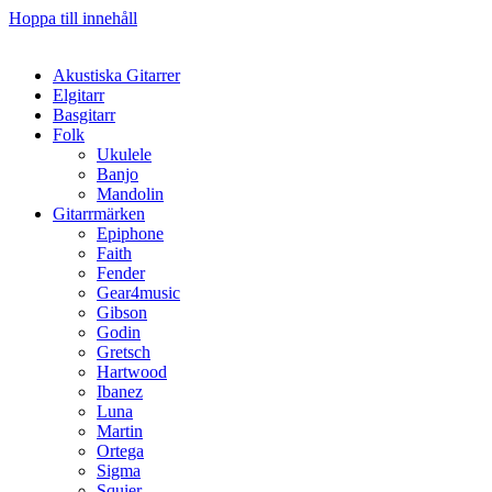
Hoppa till innehåll
Akustiska Gitarrer
Elgitarr
Basgitarr
Folk
Ukulele
Banjo
Mandolin
Gitarrmärken
Epiphone
Faith
Fender
Gear4music
Gibson
Godin
Gretsch
Hartwood
Ibanez
Luna
Martin
Ortega
Sigma
Squier