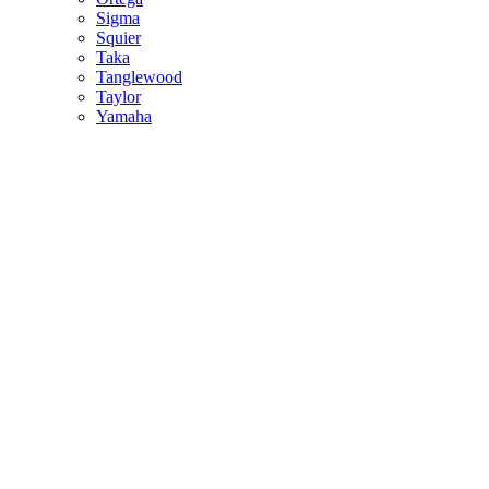
Sigma
Squier
Taka
Tanglewood
Taylor
Yamaha