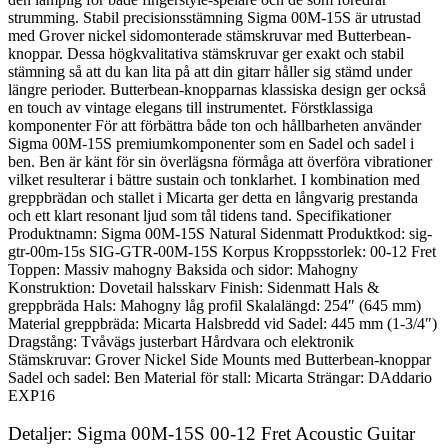
strumming. Stabil precisionsstämning Sigma 00M-15S är utrustad
med Grover nickel sidomonterade stämskruvar med Butterbean-
knoppar. Dessa högkvalitativa stämskruvar ger exakt och stabil
stämning så att du kan lita på att din gitarr håller sig stämd under
längre perioder. Butterbean-knopparnas klassiska design ger också
en touch av vintage elegans till instrumentet. Förstklassiga
komponenter För att förbättra både ton och hållbarheten använder
Sigma 00M-15S premiumkomponenter som en Sadel och sadel i
ben. Ben är känt för sin överlägsna förmåga att överföra vibrationer
vilket resulterar i bättre sustain och tonklarhet. I kombination med
greppbrädan och stallet i Micarta ger detta en långvarig prestanda
och ett klart resonant ljud som tål tidens tand. Specifikationer
Produktnamn: Sigma 00M-15S Natural Sidenmatt Produktkod: sig-
gtr-00m-15s SIG-GTR-00M-15S Korpus Kroppsstorlek: 00-12 Fret
Toppen: Massiv mahogny Baksida och sidor: Mahogny
Konstruktion: Dovetail halsskarv Finish: Sidenmatt Hals &
greppbräda Hals: Mahogny låg profil Skalalängd: 254″ (645 mm)
Material greppbräda: Micarta Halsbredd vid Sadel: 445 mm (1-3/4″)
Dragstång: Tvåvägs justerbart Hårdvara och elektronik
Stämskruvar: Grover Nickel Side Mounts med Butterbean-knoppar
Sadel och sadel: Ben Material för stall: Micarta Strängar: DAddario
EXP16
Detaljer: Sigma 00M-15S 00-12 Fret Acoustic Guitar