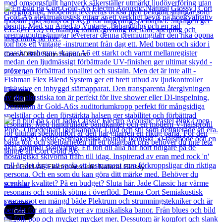
Cort AD810 Satin Sunburst
2 131
kr
Läs mer
Cort
Cort Gold-A6 Electro Acoustic Natural Glossy
9 280
kr
Läs mer
Cort