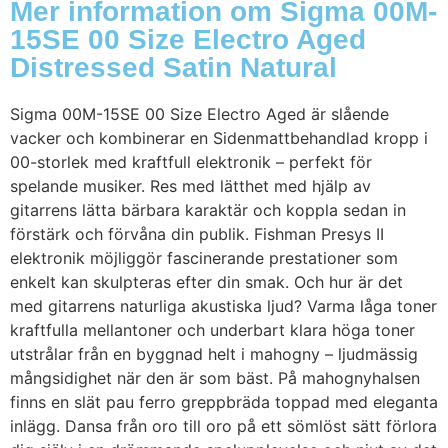
Mer information om Sigma 00M-
15SE 00 Size Electro Aged
Distressed Satin Natural
Sigma 00M-15SE 00 Size Electro Aged är slående
vacker och kombinerar en Sidenmattbehandlad kropp i
00-storlek med kraftfull elektronik – perfekt för
spelande musiker. Res med lätthet med hjälp av
gitarrens lätta bärbara karaktär och koppla sedan in
förstärk och förvåna din publik. Fishman Presys II
elektronik möjliggör fascinerande prestationer som
enkelt kan skulpteras efter din smak. Och hur är det
med gitarrens naturliga akustiska ljud? Varma låga toner
kraftfulla mellantoner och underbart klara höga toner
utstrålar från en byggnad helt i mahogny – ljudmässig
mångsidighet när den är som bäst. På mahognyhalsen
finns en slät pau ferro greppbräda toppad med eleganta
inlägg. Dansa från oro till oro på ett sömlöst sätt förlora