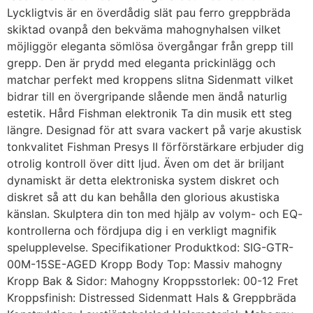
Lyckligtvis är en överdådig slät pau ferro greppbräda
skiktad ovanpå den bekväma mahognyhalsen vilket
möjliggör eleganta sömlösa övergångar från grepp till
grepp. Den är prydd med eleganta prickinlägg och
matchar perfekt med kroppens slitna Sidenmatt vilket
bidrar till en övergripande slående men ändå naturlig
estetik. Hård Fishman elektronik Ta din musik ett steg
längre. Designad för att svara vackert på varje akustisk
tonkvalitet Fishman Presys II förförstärkare erbjuder dig
otrolig kontroll över ditt ljud. Även om det är briljant
dynamiskt är detta elektroniska system diskret och
diskret så att du kan behålla den glorious akustiska
känslan. Skulptera din ton med hjälp av volym- och EQ-
kontrollerna och fördjupa dig i en verkligt magnifik
spelupplevelse. Specifikationer Produktkod: SIG-GTR-
00M-15SE-AGED Kropp Body Top: Massiv mahogny
Kropp Bak & Sidor: Mahogny Kroppsstorlek: 00-12 Fret
Kroppsfinish: Distressed Sidenmatt Hals & Greppbräda