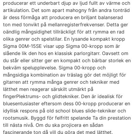
producerar ett underbart djup av ljud fullt av värme och
artikulation. Det som apart mahogny från andra tonträd
är dess förmåga att producera en briljant balanserad
ton med tonvikt på mellanregisterfrekvenser. Detta ger
oändlig mångsidighet tillräckligt för att rymma en rad
olika genrer och spelstilar. En lysande kompakt kropp
Sigma 00M-15SE visar upp Sigma 00-kropp som är
slående lik den hos en klassisk parlorgitarr. Oavsett om
du står eller sitter ger en kompakt och bärbar storlek en
bekväm spelupplevelse. Sigma 00-kropp och
mångsidiga kombination av träslag gör det möjligt för
gitarren att rymma många genrer och tekniker med
lätthet men reagerar särskilt utmärkt på
fingerPlektrums- och glidtekniker. Den är idealisk för
bluesentusiaster eftersom dess 00-kropp producerar en
idyllisk respons på old school blues slide-tekniker och
rootsmusik. Byggd för felfritt spelande Ta din prestation
till nästa nivå. Om du ska projicera en sådan
fascinerande ton då vill du göra det med lätthet.