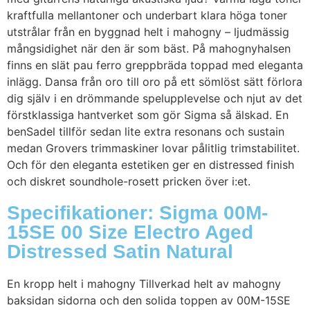
kraftfulla mellantoner och underbart klara höga toner
utstrålar från en byggnad helt i mahogny – ljudmässig
mångsidighet när den är som bäst. På mahognyhalsen
finns en slät pau ferro greppbräda toppad med eleganta
inlägg. Dansa från oro till oro på ett sömlöst sätt förlora
dig själv i en drömmande spelupplevelse och njut av det
förstklassiga hantverket som gör Sigma så älskad. En
benSadel tillför sedan lite extra resonans och sustain
medan Grovers trimmaskiner lovar pålitlig trimstabilitet.
Och för den eleganta estetiken ger en distressed finish
och diskret soundhole-rosett pricken över i:et.
Specifikationer: Sigma 00M-
15SE 00 Size Electro Aged
Distressed Satin Natural
En kropp helt i mahogny Tillverkad helt av mahogny
baksidan sidorna och den solida toppen av 00M-15SE