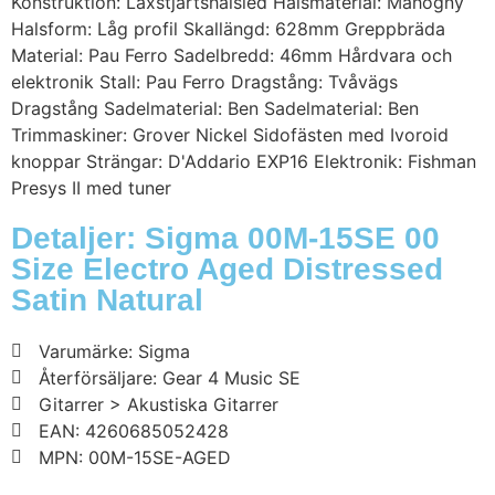
Konstruktion: Laxstjärtshalsled Halsmaterial: Mahogny
Halsform: Låg profil Skallängd: 628mm Greppbräda
Material: Pau Ferro Sadelbredd: 46mm Hårdvara och
elektronik Stall: Pau Ferro Dragstång: Tvåvägs
Dragstång Sadelmaterial: Ben Sadelmaterial: Ben
Trimmaskiner: Grover Nickel Sidofästen med Ivoroid
knoppar Strängar: D'Addario EXP16 Elektronik: Fishman
Presys II med tuner
Detaljer: Sigma 00M-15SE 00
Size Electro Aged Distressed
Satin Natural
Varumärke: Sigma
Återförsäljare: Gear 4 Music SE
Gitarrer > Akustiska Gitarrer
EAN: 4260685052428
MPN: 00M-15SE-AGED