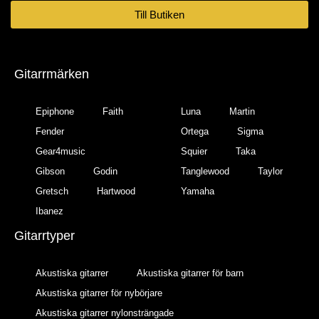
Till Butiken
Gitarrmärken
Epiphone
Faith
Luna
Martin
Fender
Ortega
Sigma
Gear4music
Squier
Taka
Gibson
Godin
Tanglewood
Taylor
Gretsch
Hartwood
Yamaha
Ibanez
Gitarrtyper
Akustiska gitarrer
Akustiska gitarrer för barn
Akustiska gitarrer för nybörjare
Akustiska gitarrer nylonsträngade