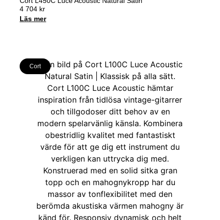
Cort L450C Luce Acoustic Natural Satin
4 704
kr
Läs mer
Cort