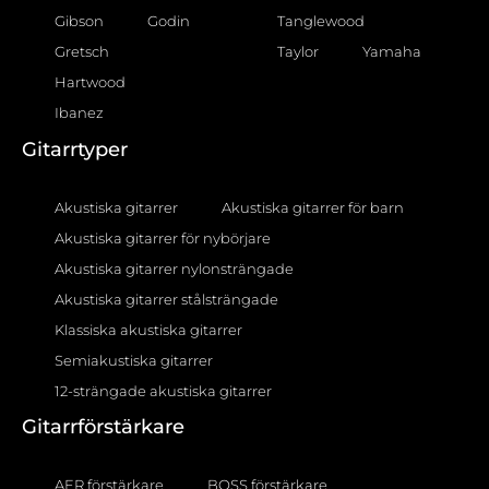
Gibson
Godin
Tanglewood
Gretsch
Taylor
Yamaha
Hartwood
Ibanez
Gitarrtyper
Akustiska gitarrer
Akustiska gitarrer för barn
Akustiska gitarrer för nybörjare
Akustiska gitarrer nylonsträngade
Akustiska gitarrer stålsträngade
Klassiska akustiska gitarrer
Semiakustiska gitarrer
12-strängade akustiska gitarrer
Gitarrförstärkare
AER förstärkare
BOSS förstärkare