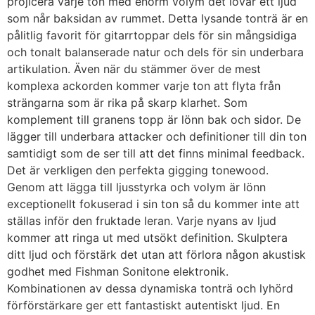
projicera varje ton med enorm volym det lovar ett ljud
som når baksidan av rummet. Detta lysande tonträ är en
pålitlig favorit för gitarrtoppar dels för sin mångsidiga
och tonalt balanserade natur och dels för sin underbara
artikulation. Även när du stämmer över de mest
komplexa ackorden kommer varje ton att flyta från
strängarna som är rika på skarp klarhet. Som
komplement till granens topp är lönn bak och sidor. De
lägger till underbara attacker och definitioner till din ton
samtidigt som de ser till att det finns minimal feedback.
Det är verkligen den perfekta gigging tonewood.
Genom att lägga till ljusstyrka och volym är lönn
exceptionellt fokuserad i sin ton så du kommer inte att
ställas inför den fruktade leran. Varje nyans av ljud
kommer att ringa ut med utsökt definition. Skulptera
ditt ljud och förstärk det utan att förlora någon akustisk
godhet med Fishman Sonitone elektronik.
Kombinationen av dessa dynamiska tonträ och lyhörd
förförstärkare ger ett fantastiskt autentiskt ljud. En