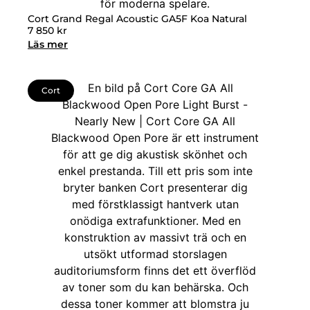
Cort Grand Regal Acoustic GA5F Koa Natural
7 850
kr
Läs mer
Cort