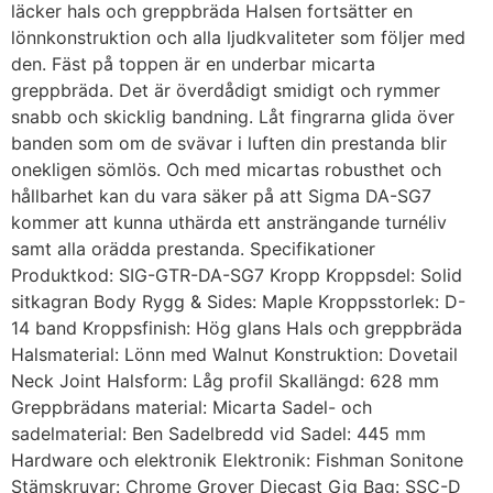
läcker hals och greppbräda Halsen fortsätter en
lönnkonstruktion och alla ljudkvaliteter som följer med
den. Fäst på toppen är en underbar micarta
greppbräda. Det är överdådigt smidigt och rymmer
snabb och skicklig bandning. Låt fingrarna glida över
banden som om de svävar i luften din prestanda blir
onekligen sömlös. Och med micartas robusthet och
hållbarhet kan du vara säker på att Sigma DA-SG7
kommer att kunna uthärda ett ansträngande turnéliv
samt alla orädda prestanda. Specifikationer
Produktkod: SIG-GTR-DA-SG7 Kropp Kroppsdel: Solid
sitkagran Body Rygg & Sides: Maple Kroppsstorlek: D-
14 band Kroppsfinish: Hög glans Hals och greppbräda
Halsmaterial: Lönn med Walnut Konstruktion: Dovetail
Neck Joint Halsform: Låg profil Skallängd: 628 mm
Greppbrädans material: Micarta Sadel- och
sadelmaterial: Ben Sadelbredd vid Sadel: 445 mm
Hardware och elektronik Elektronik: Fishman Sonitone
Stämskruvar: Chrome Grover Diecast Gig Bag: SSC-D