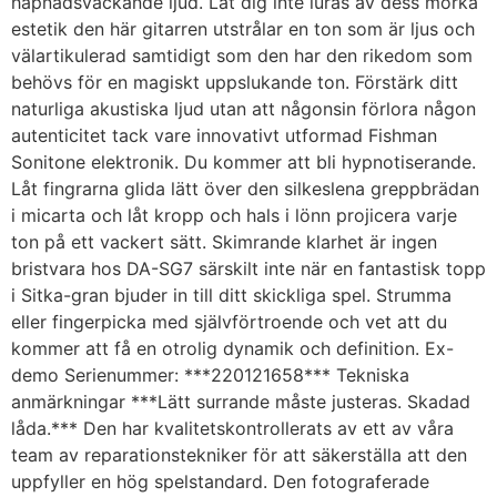
häpnadsväckande ljud. Låt dig inte luras av dess mörka
estetik den här gitarren utstrålar en ton som är ljus och
välartikulerad samtidigt som den har den rikedom som
behövs för en magiskt uppslukande ton. Förstärk ditt
naturliga akustiska ljud utan att någonsin förlora någon
autenticitet tack vare innovativt utformad Fishman
Sonitone elektronik. Du kommer att bli hypnotiserande.
Låt fingrarna glida lätt över den silkeslena greppbrädan
i micarta och låt kropp och hals i lönn projicera varje
ton på ett vackert sätt. Skimrande klarhet är ingen
bristvara hos DA-SG7 särskilt inte när en fantastisk topp
i Sitka-gran bjuder in till ditt skickliga spel. Strumma
eller fingerpicka med självförtroende och vet att du
kommer att få en otrolig dynamik och definition. Ex-
demo Serienummer: ***220121658*** Tekniska
anmärkningar ***Lätt surrande måste justeras. Skadad
låda.*** Den har kvalitetskontrollerats av ett av våra
team av reparationstekniker för att säkerställa att den
uppfyller en hög spelstandard. Den fotograferade