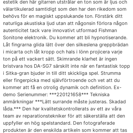
estetik den här gitarren utstrålar en ton som är ljus och
välartikulerad samtidigt som den har den rikedom som
behövs för en magiskt uppslukande ton. Förstärk ditt
naturliga akustiska ljud utan att någonsin förlora någon
autenticitet tack vare innovativt utformad Fishman
Sonitone elektronik. Du kommer att bli hypnotiserande.
Låt fingrarna glida lätt över den silkeslena greppbrädan
i micarta och låt kropp och hals i lönn projicera varje
ton på ett vackert sätt. Skimrande klarhet är ingen
bristvara hos DA-SG7 särskilt inte när en fantastisk topp
i Sitka-gran bjuder in till ditt skickliga spel. Strumma
eller fingerpicka med självförtroende och vet att du
kommer att få en otrolig dynamik och definition. Ex-
demo Serienummer: ***220121658*** Tekniska
anmärkningar ***Lätt surrande måste justeras. Skadad
låda.*** Den har kvalitetskontrollerats av ett av våra
team av reparationstekniker för att säkerställa att den
uppfyller en hög spelstandard. Den fotograferade
produkten är den enskilda artikeln som kommer att tas